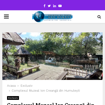
Facebook
Twitter
Linkedin
Youtube
PRIMARY
MENU
Acasa
Exclusiv
Complexul Muzeal Ion Creangă din Humulești
Exclusiv
Complexul Muzeal Ion Creangă din