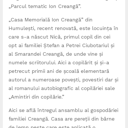
„Parcul tematic Ion Creangă”.
„Casa Memorială Ion Creangă” din
Humulești, recent renovată, este locuința în
care s-a născut Nică, primul copil din cei
opt ai familiei Ștefan a Petrei Ciubotariul și
al Smarandei Creangă, de unde vine și
numele scriitorului. Aici a copilărit și și-a
petrecut primii ani de școală elementară
autorul a numeroase povești, povestiri dar și
al romanului autobiografic al copilăriei sale
„Amintiri din copilărie.”
Aici se află întregul ansamblu al gospodăriei
familiei Creangă. Casa are pereții din bârne
de lemn peste care este aplicată o