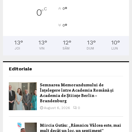
°
C
0
0
°
°
0
13
°
13
°
12
°
13
°
10
°
JOI
VIN
SÂM
DUM
LUN
Editoriale
Semnarea Memorandumului de
Înțelegere între Academia Română și
Academia de Științe Berlin –
Brandenburg
August 6, 2026
0
Mircia Gutău: „Râmnicu Vâlcea este, mai
mult decât un loc, un sentiment”