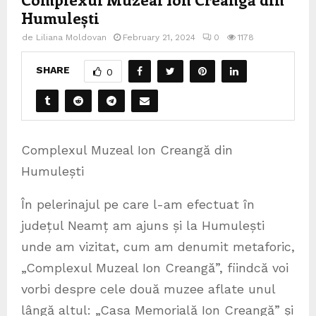
Humulești
de
Liliana Moldovan
February 21, 2024
0
1178
SHARE
0
Complexul Muzeal Ion Creangă din
Humulești
În pelerinajul pe care l-am efectuat în
județul Neamț am ajuns și la Humulești
unde am vizitat, cum am denumit metaforic,
„Complexul Muzeal Ion Creangă”, fiindcă voi
vorbi despre cele două muzee aflate unul
lângă altul: „Casa Memorială Ion Creangă” și