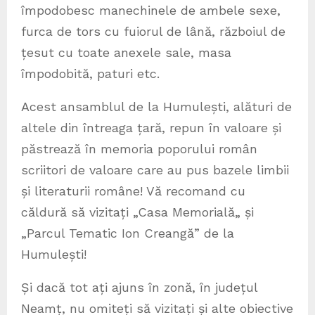
împodobesc manechinele de ambele sexe,
furca de tors cu fuiorul de lână, războiul de
țesut cu toate anexele sale, masa
împodobită, paturi etc.
Acest ansamblul de la Humulești, alături de
altele din întreaga țară, repun în valoare și
păstrează în memoria poporului român
scriitori de valoare care au pus bazele limbii
și literaturii române! Vă recomand cu
căldură să vizitați „Casa Memorială„ și
„Parcul Tematic Ion Creangă” de la
Humulești!
Și dacă tot ați ajuns în zonă, în județul
Neamț, nu omiteți să vizitați și alte obiective