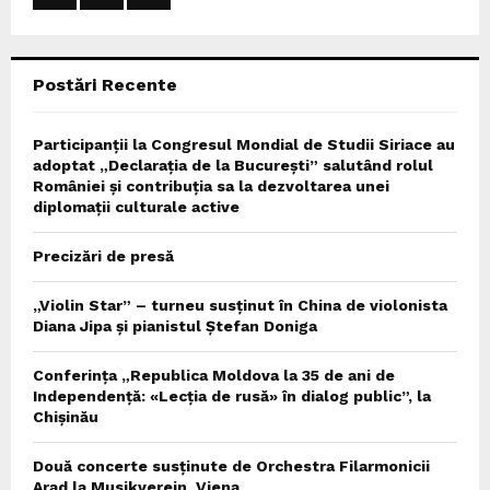
:
C
Postări Recente
H
Participanții la Congresul Mondial de Studii Siriace au
adoptat „Declarația de la București” salutând rolul
României și contribuția sa la dezvoltarea unei
diplomații culturale active
Precizări de presă
„Violin Star” – turneu susținut în China de violonista
Diana Jipa și pianistul Ștefan Doniga
Conferința „Republica Moldova la 35 de ani de
Independență: «Lecția de rusă» în dialog public”, la
Chișinău
Două concerte susținute de Orchestra Filarmonicii
Arad la Musikverein, Viena