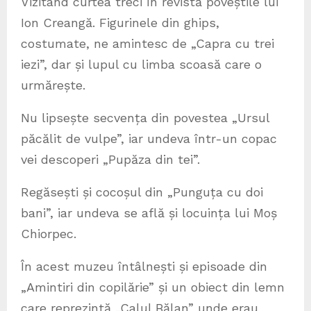
Vizitând curtea treci în revistă poveștile lui
Ion Creangă. Figurinele din ghips,
costumate, ne amintesc de „Capra cu trei
iezi”, dar și lupul cu limba scoasă care o
urmărește.
Nu lipsește secvența din povestea „Ursul
păcălit de vulpe”, iar undeva într-un copac
vei descoperi „Pupăza din tei”.
Regăsești și cocoșul din „Punguța cu doi
bani”, iar undeva se află și locuința lui Moș
Chiorpec.
În acest muzeu întâlnești și episoade din
„Amintiri din copilărie” și un obiect din lemn
care reprezintă „Calul Bălan” unde erau