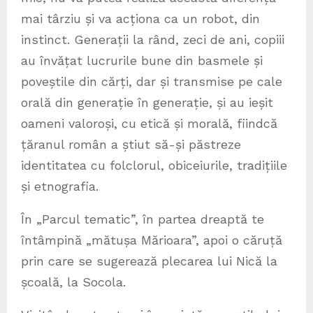
mai târziu și va acționa ca un robot, din
instinct. Generații la rând, zeci de ani, copiii
au învățat lucrurile bune din basmele și
poveștile din cărți, dar și transmise pe cale
orală din generație în generație, și au ieșit
oameni valoroși, cu etică și morală, fiindcă
țăranul român a știut să-și păstreze
identitatea cu folclorul, obiceiurile, tradițiile
și etnografia.
În „Parcul tematic”, în partea dreaptă te
întâmpină „mătușa Mărioara”, apoi o căruță
prin care se sugerează plecarea lui Nică la
școală, la Socola.