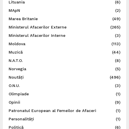
Lituania
(6)
MApN
(2)
Marea Britanie
(49)
Ministerul Afacerilor Externe
(265)
Ministerul Afacerilor Interne
(3)
Moldova
(113)
Muzică
(44)
N.A.T.O.
(8)
Norvegia
(5)
Noutăți
(496)
O.N.U.
(3)
Olimpiade
(1)
Opinii
(9)
Patronatul European al Femeilor de Afaceri
(1)
Personalități
(1)
Politică
(6)