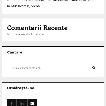
la Musikverein, Viena
Comentarii Recente
No comments to show.
Căutare
S
e
a
S
r
c
E
Urmărește-ne
h
f
A
o
r
R