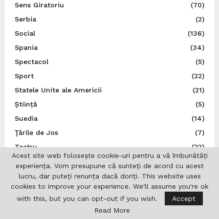
Sens Giratoriu
(70)
Serbia
(2)
Social
(136)
Spania
(34)
Spectacol
(5)
Sport
(22)
Statele Unite ale Americii
(21)
Știință
(5)
Suedia
(14)
Ţările de Jos
(7)
Teatru
(22)
Acest site web folosește cookie-uri pentru a vă îmbunătăți
Traducător autorizat
(1)
experiența. Vom presupune că sunteți de acord cu acest
Turcia
(3)
lucru, dar puteți renunța dacă doriți. This website uses
cookies to improve your experience. We'll assume you're ok
Ucraina
(9)
with this, but you can opt-out if you wish.
Accept
Uncategorized
(167)
Read More
UNESCO
(3)