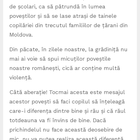
de școlari, ca să pătrundă în lumea
poveștilor și să se lase atrași de tainele
copilăriei din trecutul familiilor de țărani din
Moldova.
Din păcate, în zilele noastre, la grădiniță nu
mai ai voie să spui micuților poveștile
noastre românești, cică ar conține multă
violență.
Câtă aberație! Tocmai acesta este mesajul
acestor povești să faci copilul să înțeleagă
care-i diferența dintre bine și rău și că răul
totdeauna va fi învins de bine. Dacă
prichindelul nu face această deosebire de
mic, nu va putea realiza această diferență