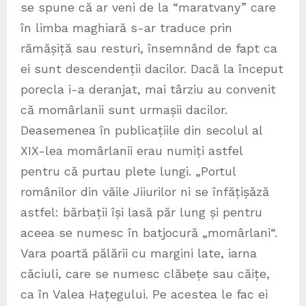
se spune că ar veni de la “maratvany” care
în limba maghiară s-ar traduce prin
rămășiță sau resturi, însemnând de fapt ca
ei sunt descendenții dacilor. Dacă la început
porecla i-a deranjat, mai târziu au convenit
că momârlanii sunt urmașii dacilor.
Deasemenea în publicațiile din secolul al
XIX-lea momârlanii erau numiți astfel
pentru că purtau plete lungi. „Portul
românilor din văile Jiiurilor ni se înfățișăză
astfel: bărbații își lasă păr lung și pentru
aceea se numesc în batjocură „momârlani“.
Vara poartă pălării cu margini late, iarna
căciuli, care se numesc clăbețe sau căițe,
ca în Valea Hațegului. Pe acestea le fac ei