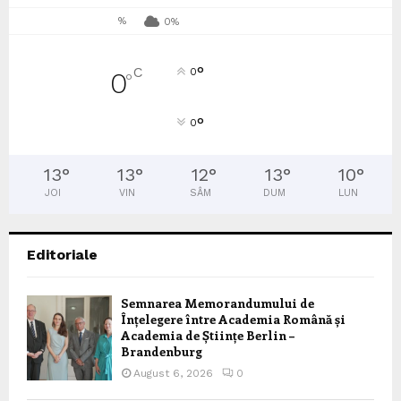
%
0%
°
C
0
0
°
°
0
13
°
13
°
12
°
13
°
10
°
JOI
VIN
SÂM
DUM
LUN
Editoriale
Semnarea Memorandumului de
Înțelegere între Academia Română și
Academia de Științe Berlin –
Brandenburg
August 6, 2026
0