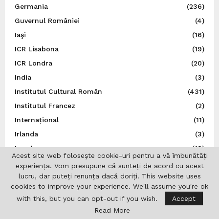
Germania
(236)
Guvernul României
(4)
Iaşi
(16)
ICR Lisabona
(19)
ICR Londra
(20)
India
(3)
Institutul Cultural Român
(431)
Institutul Francez
(2)
Internațional
(11)
Irlanda
(3)
Israel
(18)
Acest site web folosește cookie-uri pentru a vă îmbunătăți
Istorie
(44)
experiența. Vom presupune că sunteți de acord cu acest
lucru, dar puteți renunța dacă doriți. This website uses
Italia
(79)
cookies to improve your experience. We'll assume you're ok
Japonia
(14)
with this, but you can opt-out if you wish.
Accept
Jurnalistică
(7)
Read More