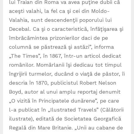
lui Traian din Roma va avea puţine dubii că
aceşti valahi, la fel ca şi cei din Moldo-
Valahia, sunt descendenţii poporului lui
Decebal. Ca şi o caracteristică, înfăţişarea şi
îmbrăcămintea prizonierilor daci de pe
columnă se păstrează şi astăzi”, informa
„The Times”, în 1867, într-un articol dedicat
românilor. Momârlanii îşi dedicau tot timpul
îngrijirii turmelor, ducând o viaţă de păstor, îi
descria în 1870, publicistul Robert Nelson
Boyd, autor al unui amplu reportaj denumit
„O vizită în Principatele dunărene”, pe care
l-a publicat în „Ilustrated Travels” (Călătorii
ilustrate), editată de Societatea Georgafică
Regală din Mare Britanie. „Unii au cabane de