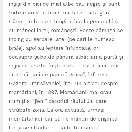
înșiși din piei de miel albe sau negre și sunt
forte mari și la fund mai late, ca la gură.
Cămeșile le sunt lungi, până la genunchi și
cu mâneci largi, românești; Peste cămașă se
încing cu șerpare late, (pe cari le numesc
brâie), apoi au ieptare înfundate, ori
deasupra șube de pănură albă; iarna purtă și
cojoace scurte. În picioare portă opinci, unii
au și călțuni de pănură grasă”, informa
Gazeta Transilvaniei, într-un articol despre
momârlani, în 1897. Momârlanii mai erau
numiți și “jieni” datorită râului Jiu care
străbate zona. La ora actuală, urmașii
momârlanilor par să fie mândri de originile
lor și se străduiesc să le transmită