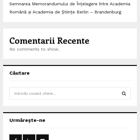
Semnarea Memorandumului de Înțelegere între Academia
Română și Academia de Științe Berlin – Brandenburg
Comentarii Recente
No comments to show.
Căutare
S
e
a
S
r
c
E
Urmărește-ne
h
f
A
o