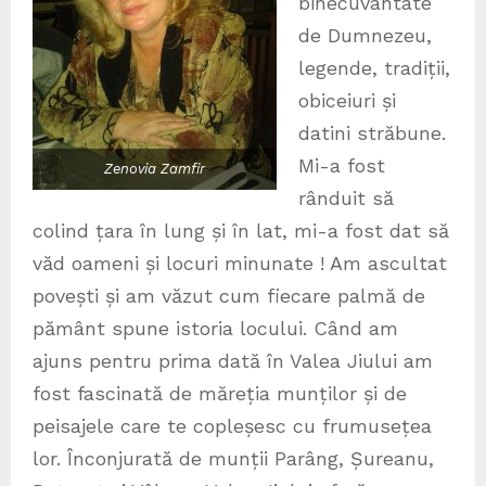
binecuvântate
de Dumnezeu,
legende, tradiții,
obiceiuri și
datini străbune.
Mi-a fost
Zenovia Zamfir
rânduit să
colind țara în lung și în lat, mi-a fost dat să
văd oameni și locuri minunate ! Am ascultat
povești și am văzut cum fiecare palmă de
pământ spune istoria locului. Când am
ajuns pentru prima dată în Valea Jiului am
fost fascinată de măreția munților și de
peisajele care te copleșesc cu frumusețea
lor. Înconjurată de munții Parâng, Șureanu,