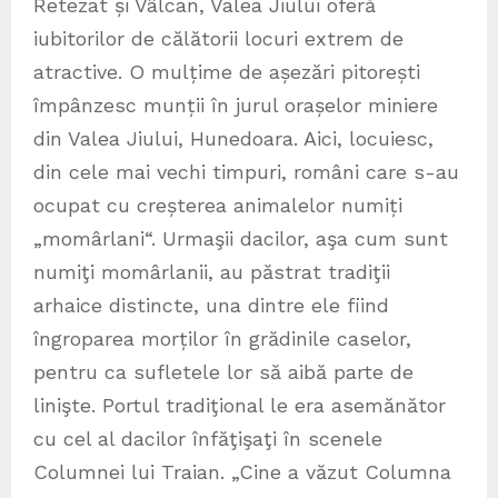
Retezat și Vâlcan, Valea Jiului oferă
iubitorilor de călătorii locuri extrem de
atractive. O mulțime de așezări pitorești
împânzesc munții în jurul orașelor miniere
din Valea Jiului, Hunedoara. Aici, locuiesc,
din cele mai vechi timpuri, români care s-au
ocupat cu creșterea animalelor numiți
„momârlani“. Urmaşii dacilor, aşa cum sunt
numiţi momârlanii, au păstrat tradiţii
arhaice distincte, una dintre ele fiind
îngroparea morților în grădinile caselor,
pentru ca sufletele lor să aibă parte de
linişte. Portul tradiţional le era asemănător
cu cel al dacilor înfăţişaţi în scenele
Columnei lui Traian. „Cine a văzut Columna