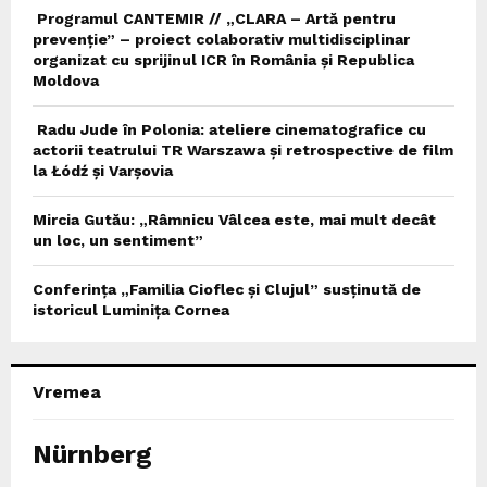
Programul CANTEMIR // „CLARA – Artă pentru
prevenție” – proiect colaborativ multidisciplinar
organizat cu sprijinul ICR în România și Republica
Moldova
Radu Jude în Polonia: ateliere cinematografice cu
actorii teatrului TR Warszawa și retrospective de film
la Łódź și Varșovia
Mircia Gutău: „Râmnicu Vâlcea este, mai mult decât
un loc, un sentiment”
Conferința „Familia Cioflec și Clujul” susținută de
istoricul Luminița Cornea
Vremea
Nürnberg