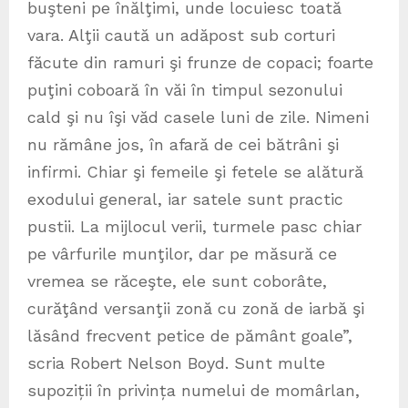
buşteni pe înălţimi, unde locuiesc toată
vara. Alţii caută un adăpost sub corturi
făcute din ramuri şi frunze de copaci; foarte
puţini coboară în văi în timpul sezonului
cald şi nu îşi văd casele luni de zile. Nimeni
nu rămâne jos, în afară de cei bătrâni şi
infirmi. Chiar şi femeile şi fetele se alătură
exodului general, iar satele sunt practic
pustii. La mijlocul verii, turmele pasc chiar
pe vârfurile munţilor, dar pe măsură ce
vremea se răceşte, ele sunt coborâte,
curăţând versanţii zonă cu zonă de iarbă şi
lăsând frecvent petice de pământ goale”,
scria Robert Nelson Boyd. Sunt multe
supoziții în privința numelui de momârlan,