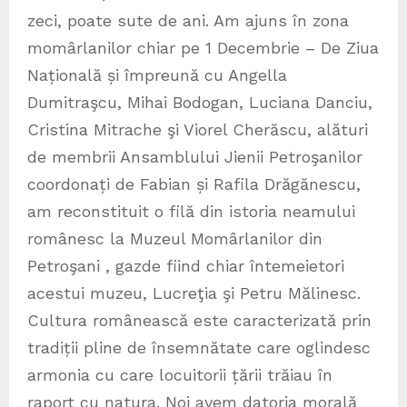
zeci, poate sute de ani. Am ajuns în zona
momârlanilor chiar pe 1 Decembrie – De Ziua
Națională și împreună cu Angella
Dumitraşcu, Mihai Bodogan, Luciana Danciu,
Cristina Mitrache şi Viorel Cherăscu, alături
de membrii Ansamblului Jienii Petroşanilor
coordonați de Fabian și Rafila Drăgănescu,
am reconstituit o filă din istoria neamului
românesc la Muzeul Momârlanilor din
Petroşani , gazde fiind chiar întemeietori
acestui muzeu, Lucreţia şi Petru Mălinesc.
Cultura românească este caracterizată prin
tradiții pline de însemnătate care oglindesc
armonia cu care locuitorii țării trăiau în
raport cu natura. Noi avem datoria morală