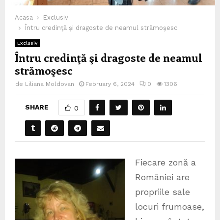
Acasa
Exclusiv
Întru credinţă şi dragoste de neamul strămoşesc
Exclusiv
Întru credinţă şi dragoste de neamul
strămoşesc
de
Liliana Moldovan
February 6, 2024
0
1306
SHARE
0
Fiecare zonă a
României are
propriile sale
locuri frumoase,