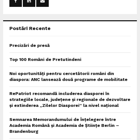
r
R
:
C
Postări Recente
H
Precizări de presă
Top 100 Români de Pretutindeni
Noi oportunități pentru cercetătorii români din
diaspora: ANC lansează două programe de mobilitate
RePatriot recomandă includerea diasporei în
strategiile locale, județene și regionale de dezvoltare
și extinderea „Zilelor Diasporei” la nivel național
Semnarea Memorandumului de Înțelegere între
Academia Română și Academia de Științe Berlin –
Brandenburg