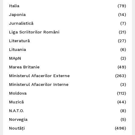
Italia
(79)
Japonia
(14)
Jurnalistică
(7)
Liga Scriitorilor Români
(21)
Literatură
(27)
Lituania
(6)
MApN
(2)
Marea Britanie
(49)
Ministerul Afacerilor Externe
(263)
Ministerul Afacerilor Interne
(3)
Moldova
(112)
Muzică
(44)
N.A.T.O.
(8)
Norvegia
(5)
Noutăți
(496)