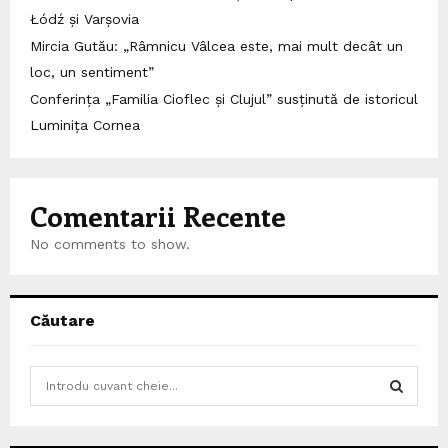
Łódź și Varșovia
Mircia Gutău: „Râmnicu Vâlcea este, mai mult decât un
loc, un sentiment”
Conferința „Familia Cioflec și Clujul” susținută de istoricul
Luminița Cornea
Comentarii Recente
No comments to show.
Căutare
S
e
a
S
r