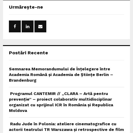
c
E
Urmărește-ne
h
f
A
o
r
R
:
C
Postări Recente
H
Semnarea Memorandumului de Înțelegere între
Academia Română și Academia de Științe Berlin –
Brandenburg
Programul CANTEMIR // „CLARA – Artă pentru
prevenție” – proiect colaborativ multidisciplinar
organizat cu sprijinul ICR în România și Republica
Moldova
Radu Jude în Polonia: ateliere cinematografice cu
actorii teatrului TR Warszawa și retrospective de film