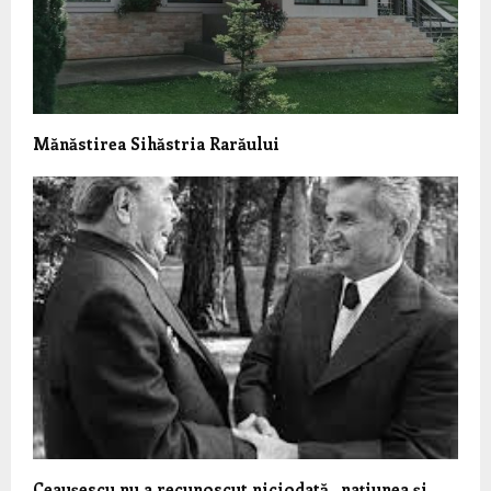
Mănăstirea Sihăstria Rarăului
Ceauşescu nu a recunoscut niciodată „naţiunea şi