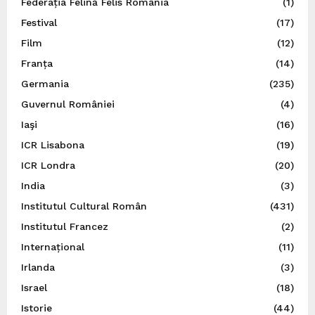
Federația Felină Felis România
(1)
Festival
(17)
Film
(12)
Franța
(14)
Germania
(235)
Guvernul României
(4)
Iaşi
(16)
ICR Lisabona
(19)
ICR Londra
(20)
India
(3)
Institutul Cultural Român
(431)
Institutul Francez
(2)
Internațional
(11)
Irlanda
(3)
Israel
(18)
Istorie
(44)