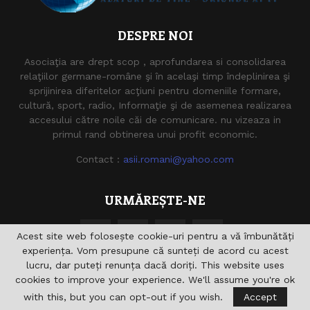
DESPRE NOI
Asociaţia are drept scop , aprofundarea si consolidarea
relaţiilor germane-române şi în acelaşi timp îndeplinirea şi
sprijinirea diferitelor acţiuni pentru domeniile formare,
cultură, sport, radio, Informaţie şi de asemenea realizarea
accesului către noile căi de comunicare. nu vizeaza in
primul rand obtinerea unui profit economic.
Contact :
asii.romani@yahoo.com
URMĂREȘTE-NE
Acest site web folosește cookie-uri pentru a vă îmbunătăți
experiența. Vom presupune că sunteți de acord cu acest
lucru, dar puteți renunța dacă doriți. This website uses
cookies to improve your experience. We'll assume you're ok
with this, but you can opt-out if you wish.
Accept
@2021 - asiiromani.eu. Toate drepturile rezervate.