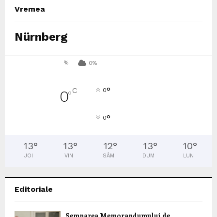
Vremea
Nürnberg
%
0%
°
C
0
0
°
°
0
13
°
13
°
12
°
13
°
10
°
JOI
VIN
SÂM
DUM
LUN
Editoriale
Semnarea Memorandumului de