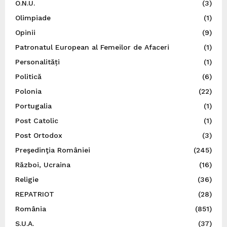
O.N.U.
(3)
Olimpiade
(1)
Opinii
(9)
Patronatul European al Femeilor de Afaceri
(1)
Personalități
(1)
Politică
(6)
Polonia
(22)
Portugalia
(1)
Post Catolic
(1)
Post Ortodox
(3)
Preşedinţia României
(245)
Război, Ucraina
(16)
Religie
(36)
REPATRIOT
(28)
România
(851)
S.U.A.
(37)