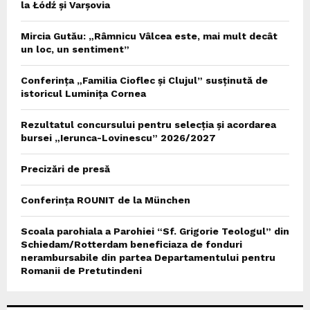
la Łódź și Varșovia
Mircia Gutău: „Râmnicu Vâlcea este, mai mult decât
un loc, un sentiment”
Conferința „Familia Cioflec și Clujul” susținută de
istoricul Luminița Cornea
Rezultatul concursului pentru selecția și acordarea
bursei „Ierunca-Lovinescu” 2026/2027
Precizări de presă
Conferința ROUNIT de la München
Scoala parohiala a Parohiei “Sf. Grigorie Teologul” din
Schiedam/Rotterdam beneficiaza de fonduri
nerambursabile din partea Departamentului pentru
Romanii de Pretutindeni