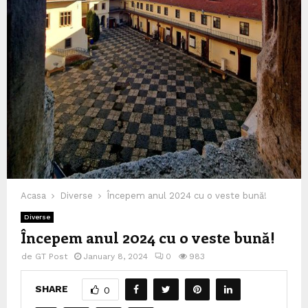
Acasa
Diverse
Începem anul 2024 cu o veste bună!
Diverse
Începem anul 2024 cu o veste bună!
de
GT Post
January 8, 2024
0
983
SHARE
0