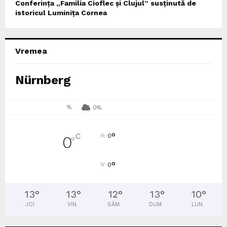
Conferința „Familia Cioflec și Clujul” susținută de
istoricul Luminița Cornea
Vremea
Nürnberg
%
0%
°
C
0
0
°
°
0
13
°
13
°
12
°
13
°
10
°
JOI
VIN
SÂM
DUM
LUN