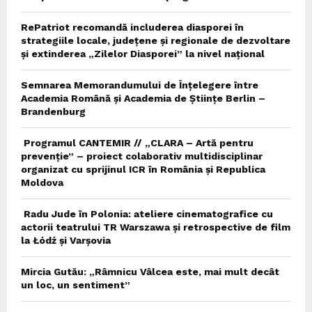
RePatriot recomandă includerea diasporei în
strategiile locale, județene și regionale de dezvoltare
și extinderea „Zilelor Diasporei” la nivel național
Semnarea Memorandumului de Înțelegere între
Academia Română și Academia de Științe Berlin –
Brandenburg
Programul CANTEMIR // „CLARA – Artă pentru
prevenție” – proiect colaborativ multidisciplinar
organizat cu sprijinul ICR în România și Republica
Moldova
Radu Jude în Polonia: ateliere cinematografice cu
actorii teatrului TR Warszawa și retrospective de film
la Łódź și Varșovia
Mircia Gutău: „Râmnicu Vâlcea este, mai mult decât
un loc, un sentiment”