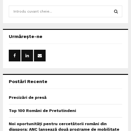
S
e
a
S
r
c
E
Urmărește-ne
h
f
A
o
r
R
:
C
Postări Recente
H
Precizări de presă
Top 100 Români de Pretutindeni
Noi oportunități pentru cercetătorii români din
diaspora: ANC lansează două programe de mobilitate