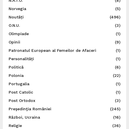
N.A.T.O.
(8)
Norvegia
(5)
Noutăți
(496)
O.N.U.
(3)
Olimpiade
(1)
Opinii
(9)
Patronatul European al Femeilor de Afaceri
(1)
Personalități
(1)
Politică
(6)
Polonia
(22)
Portugalia
(1)
Post Catolic
(1)
Post Ortodox
(3)
Preşedinţia României
(245)
Război, Ucraina
(16)
Religie
(36)