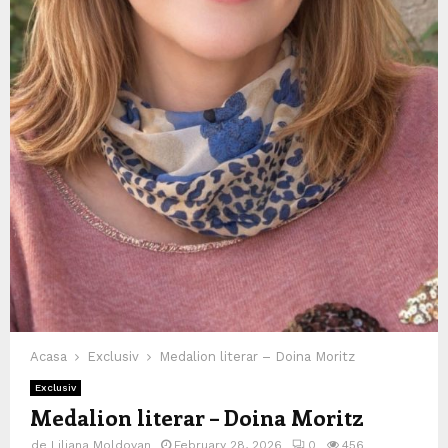
Acasa
Exclusiv
Medalion literar – Doina Moritz
Exclusiv
Medalion literar – Doina Moritz
de
Liliana Moldovan
February 28, 2026
0
456