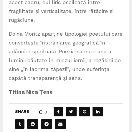
acest cadru, eul liric oscilează între
fragilitate și verticalitate, între rătăcire și
rugăciune.
Doina Moritz aparține tipologiei poetului care
convertește înstrăinarea geografică în
adâncire spirituală. Poezia sa este una a
luminii căutate în miezul iernii, a regăsirii de
sine „în lacrima zăpezii”, unde suferința
capătă transparență și sens.
Titina Nica Țene
SHARE
0