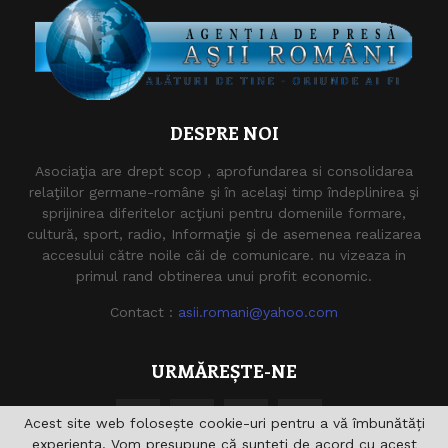
DESPRE NOI
Asociaţia are drept scop , aprofundarea si consolidarea
relaţiilor germane-române şi în acelaşi timp îndeplinirea şi
sprijinirea diferitelor acţiuni pentru domeniile formare,
cultură, sport, radio, Informaţie şi de asemenea realizarea
accesului către noile căi de comunicare. nu vizeaza in
primul rand obtinerea unui profit economic.
Contact :
asii.romani@yahoo.com
URMĂREȘTE-NE
Acest site web folosește cookie-uri pentru a vă îmbunătăți
experiența. Vom presupune că sunteți de acord cu acest