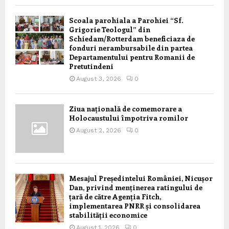
Scoala parohiala a Parohiei “Sf.
Grigorie Teologul” din
Schiedam/Rotterdam beneficiaza de
fonduri nerambursabile din partea
Departamentului pentru Romanii de
Pretutindeni
August 3, 2026
0
Ziua națională de comemorare a
Holocaustului împotriva romilor
August 2, 2026
0
Mesajul Președintelui României, Nicușor
Dan, privind menținerea ratingului de
țară de către Agenția Fitch,
implementarea PNRR și consolidarea
stabilității economice
August 1, 2026
0