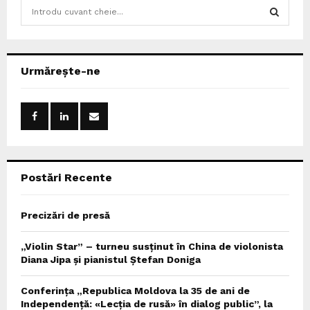
S
e
a
S
r
c
E
Urmărește-ne
h
f
A
o
r
R
:
C
Postări Recente
H
Precizări de presă
„Violin Star” – turneu susținut în China de violonista
Diana Jipa și pianistul Ștefan Doniga
Conferința „Republica Moldova la 35 de ani de
Independență: «Lecția de rusă» în dialog public”, la