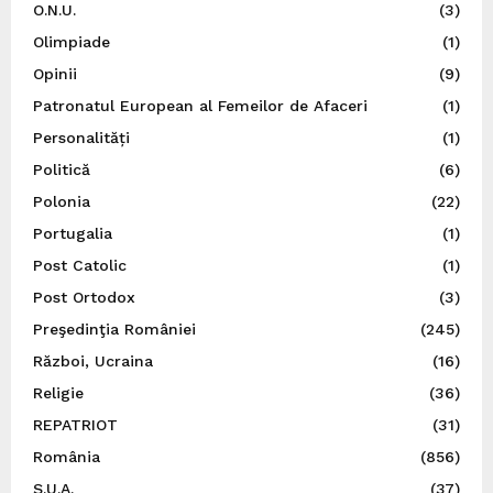
O.N.U.
(3)
Olimpiade
(1)
Opinii
(9)
Patronatul European al Femeilor de Afaceri
(1)
Personalități
(1)
Politică
(6)
Polonia
(22)
Portugalia
(1)
Post Catolic
(1)
Post Ortodox
(3)
Preşedinţia României
(245)
Război, Ucraina
(16)
Religie
(36)
REPATRIOT
(31)
România
(856)
S.U.A.
(37)