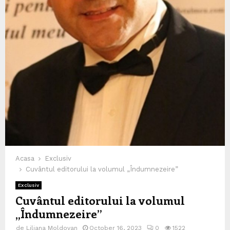
Acasa
Exclusiv
Cuvântul editorului la volumul „Îndumnezeire”
Exclusiv
Cuvântul editorului la volumul
„Îndumnezeire”
de
Liliana Moldovan
October 16, 2023
0
1522