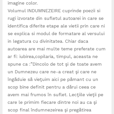
imagine color.
Volumul INDUMNEZEIRE cuprinde poezii si
rugi izvorate din sufletul autoarei in care se
identifica diferite etape ale vietii prin care ni
se explica si modul de formatare al versului
in legatura cu divinitatea. Chiar daca
autoarea are mai multe teme preferate cum
ar fi: iubirea,copilaria, timpul, aceasta ne
spune ca :”Dincolo de tot şi de toate avem
un Dumnezeu care ne-a creat şi care ne
îngǎduie sǎ vieţuim aici pe pǎmant cu un
scop bine definit pentru a dǎrui ceea ce
avem mai frumos în suflet. Lecţiile vieţii pe
care le primim fiecare dintre noi au ca şi
scop final îndumnezeirea şi pregǎtirea