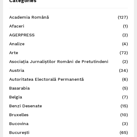
Categories
Academia Română
(127)
Afaceri
(1)
AGERPRESS
(2)
Analize
(4)
Arte
(72)
Asociația Jurnaliștilor Români de Pretutindeni
(2)
Austria
(34)
Autoritatea Electorală Permanentă
(6)
Basarabia
(5)
Belgia
(7)
Benzi Desenate
(15)
Bruxelles
(10)
Bucovina
(3)
București
(65)