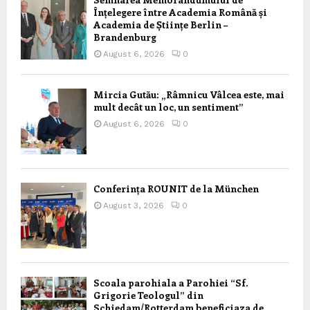
Înțelegere între Academia Română și
Academia de Științe Berlin –
Brandenburg
August 6, 2026
0
Mircia Gutău: „Râmnicu Vâlcea este, mai
mult decât un loc, un sentiment”
August 6, 2026
0
Conferința ROUNIT de la München
August 3, 2026
0
Scoala parohiala a Parohiei “Sf.
Grigorie Teologul” din
Schiedam/Rotterdam beneficiaza de