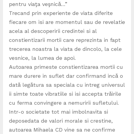
pentru viaţa veşnicǎ…”
Trecand prin experiente de viata diferite
fiecare om isi are momentul sau de revelatie
acela al descoperirii credintei si al
constientizarii mortii care reprezinta in fapt
trecerea noastra la viata de dincolo, la cele
vesnice, la lumea de apoi.
Autoarea primeste constientizarea mortii cu
mare durere in suflet dar confirmand incǎ o
datǎ legǎtura sa speciala cu intreg universul
ii simte toate vibratiile si isi accepta trǎirile
cu ferma convingere a nemuririi sufletului.
Intr-o societate tot mai imbolnavita si
deposedata de valori morale si crestine,
autoarea Mihaela CD vine sa ne confirme