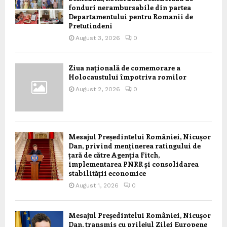
fonduri nerambursabile din partea
Departamentului pentru Romanii de
Pretutindeni
August 3, 2026
0
Ziua națională de comemorare a
Holocaustului împotriva romilor
August 2, 2026
0
Mesajul Președintelui României, Nicușor
Dan, privind menținerea ratingului de
țară de către Agenția Fitch,
implementarea PNRR și consolidarea
stabilității economice
August 1, 2026
0
Mesajul Președintelui României, Nicușor
Dan, transmis cu prilejul Zilei Europene