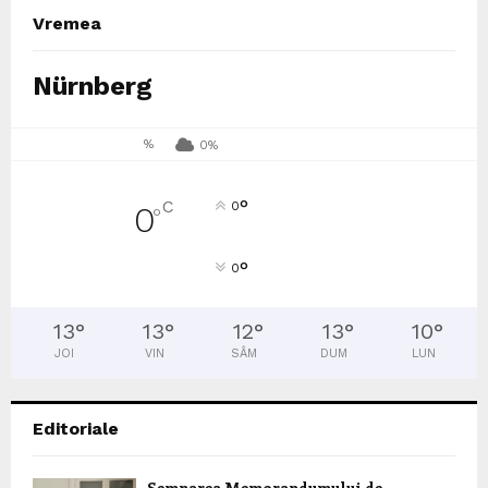
Vremea
Nürnberg
%
0%
°
C
0
0
°
°
0
13
°
13
°
12
°
13
°
10
°
JOI
VIN
SÂM
DUM
LUN
Editoriale
Semnarea Memorandumului de