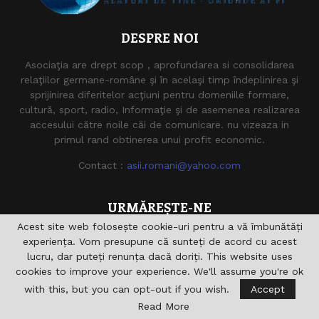
DESPRE NOI
Asociaţia are drept scop , aprofundarea si consolidarea
relaţiilor germane-române şi în acelaşi timp îndeplinirea şi
sprijinirea diferitelor acţiuni pentru domeniile formare,
cultură, sport, radio, Informaţie şi de asemenea realizarea
accesului către noile căi de comunicare. nu vizeaza in
primul rand obtinerea unui profit economic.
Contact :
asii.romani@yahoo.com
URMĂREȘTE-NE
Acest site web folosește cookie-uri pentru a vă îmbunătăți
experiența. Vom presupune că sunteți de acord cu acest
lucru, dar puteți renunța dacă doriți. This website uses
cookies to improve your experience. We'll assume you're ok
with this, but you can opt-out if you wish.
Accept
Read More
@2021 - asiiromani.eu. Toate drepturile rezervate.