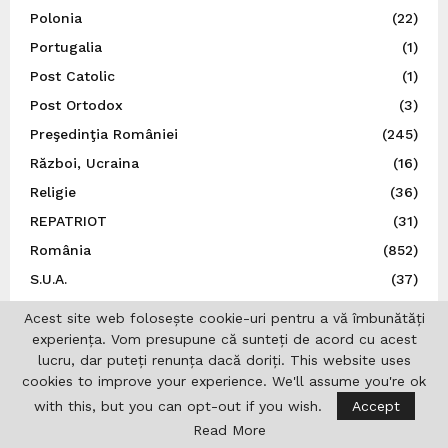
Polonia
(22)
Portugalia
(1)
Post Catolic
(1)
Post Ortodox
(3)
Preşedinţia României
(245)
Război, Ucraina
(16)
Religie
(36)
REPATRIOT
(31)
România
(852)
S.U.A.
(37)
San Marino
(1)
Acest site web folosește cookie-uri pentru a vă îmbunătăți
Sănătate
(6)
experiența. Vom presupune că sunteți de acord cu acest
lucru, dar puteți renunța dacă doriți. This website uses
Sărbătoare românească
(5)
cookies to improve your experience. We'll assume you're ok
Sărbători
(7)
with this, but you can opt-out if you wish.
Accept
Senatul României
(9)
Read More