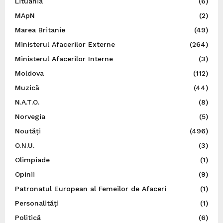
Lituania
(6)
MApN
(2)
Marea Britanie
(49)
Ministerul Afacerilor Externe
(264)
Ministerul Afacerilor Interne
(3)
Moldova
(112)
Muzică
(44)
N.A.T.O.
(8)
Norvegia
(5)
Noutăți
(496)
O.N.U.
(3)
Olimpiade
(1)
Opinii
(9)
Patronatul European al Femeilor de Afaceri
(1)
Personalități
(1)
Politică
(6)