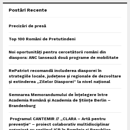
Postări Recente
H
Precizări de presă
Top 100 Români de Pretutindeni
Noi oportunități pentru cercetătorii români din
diaspora: ANC lansează două programe de mobilitate
RePatriot recomandă includerea diasporei în
strategiile locale, județene și regionale de dezvoltare
și extinderea „Zilelor Diasporei” la nivel național
Semnarea Memorandumului de Înțelegere între
Academia Română și Academia de Științe Berlin –
Brandenburg
Programul CANTEMIR // „CLARA – Artă pentru
prevenție” – proiect colaborativ multidisciplinar
organizat cu sprijinul ICR în România și Republica