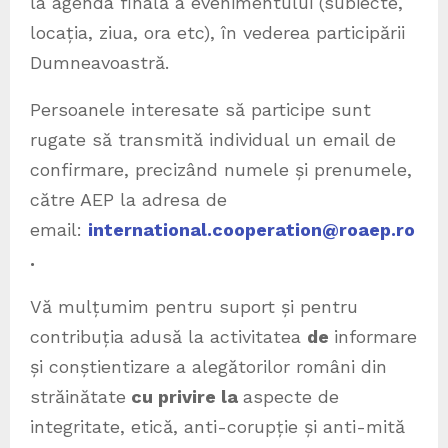
la agenda finală a evenimentului (subiecte,
locația, ziua, ora etc), în vederea participării
Dumneavoastră.
Persoanele interesate să participe sunt
rugate să transmită individual un email de
confirmare, precizând numele și prenumele,
către AEP la adresa de
email:
international.coop
e
ration@roaep.ro
.
Vă mulțumim pentru suport și pentru
contribuția adusă la activitatea
de
informare
și conștientizare a alegătorilor români din
străinătate
cu privire la
aspecte de
integritate, etică, anti-corupție și anti-mită