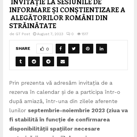
INVITAȚIE LA SESIUNILE DE
INFORMARE ȘI CONȘTIENTIZARE A
ALEGĂTORILOR ROMÂNI DIN
STRĂINĂTATE
de
GT Post
August 7, 2023
0
1517
SHARE
0
Prin prezenta vă adresăm invitația de a
rezerva în calendar și de a participa într-o
după amiază, într-una din zilele aferente
lunilor
septembrie-noiembrie 2023 (ziua va
fi stabilită în funcție de confirmarea
disponibilității spațiilor necesare