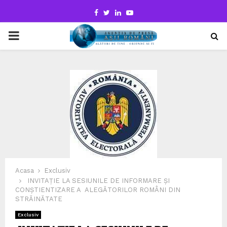
Facebook
Twitter
Linkedin
Youtube
PRIMARY
MENU
Acasa
Exclusiv
INVITAȚIE LA SESIUNILE DE INFORMARE ȘI
CONȘTIENTIZARE A ALEGĂTORILOR ROMÂNI DIN
STRĂINĂTATE
Exclusiv