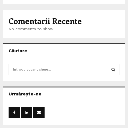
Comentarii Recente
No comments to show.
Căutare
S
e
a
S
r
c
E
Urmărește-ne
h
f
A
o
r
R
:
C