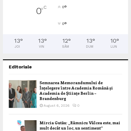
°
C
0
0
°
°
0
13
°
13
°
12
°
13
°
10
°
JOI
VIN
SÂM
DUM
LUN
Editoriale
Semnarea Memorandumului de
Înțelegere între Academia Română și
Academia de Științe Berlin –
Brandenburg
August 6, 2026
0
Mircia Gutău: „Râmnicu Vâlcea este, mai
mult decât un loc, un sentiment”