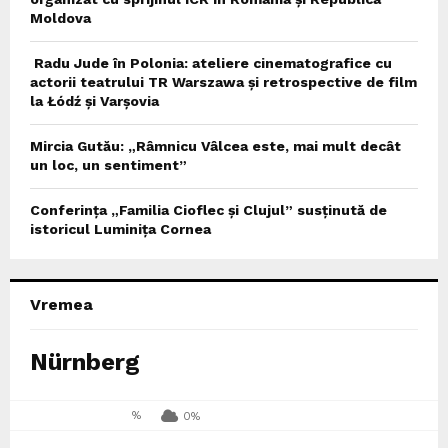
Moldova
Radu Jude în Polonia: ateliere cinematografice cu
actorii teatrului TR Warszawa și retrospective de film
la Łódź și Varșovia
Mircia Gutău: „Râmnicu Vâlcea este, mai mult decât
un loc, un sentiment”
Conferința „Familia Cioflec și Clujul” susținută de
istoricul Luminița Cornea
Vremea
Nürnberg
%
0%