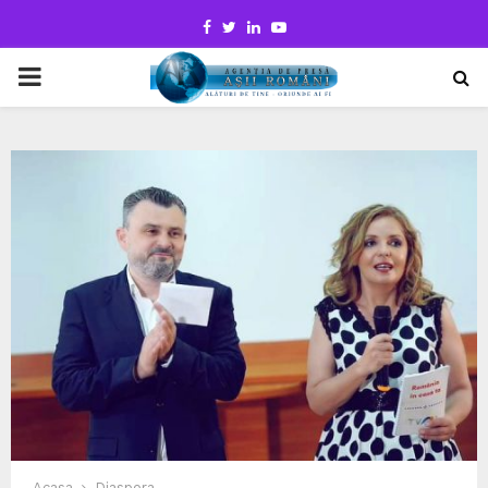
Facebook
Twitter
Linkedin
Youtube
PRIMARY
MENU
Acasa
Diaspora