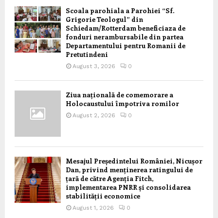
Scoala parohiala a Parohiei “Sf.
Grigorie Teologul” din
Schiedam/Rotterdam beneficiaza de
fonduri nerambursabile din partea
Departamentului pentru Romanii de
Pretutindeni
August 3, 2026
0
Ziua națională de comemorare a
Holocaustului împotriva romilor
August 2, 2026
0
Mesajul Președintelui României, Nicușor
Dan, privind menținerea ratingului de
țară de către Agenția Fitch,
implementarea PNRR și consolidarea
stabilității economice
August 1, 2026
0