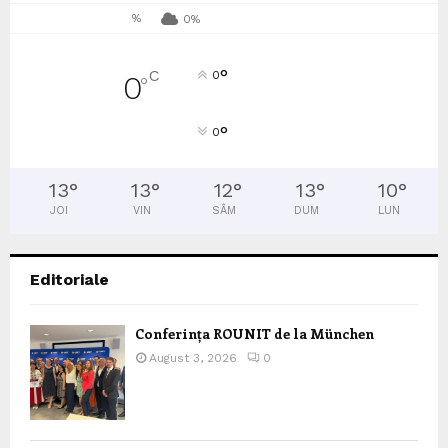
%
0%
°
C
0
0
°
°
0
13
°
13
°
12
°
13
°
10
°
JOI
VIN
SÂM
DUM
LUN
Editoriale
Conferința ROUNIT de la München
August 3, 2026
0