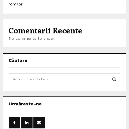
romilor
Comentarii Recente
No comments to show.
Căutare
S
e
a
S
r
c
E
Urmărește-ne
h
f
A
o
r
R