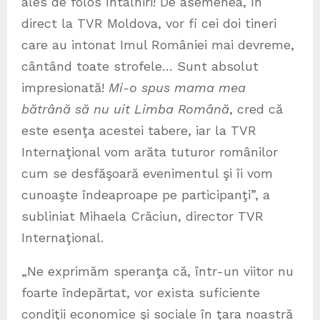
ales de folos întâlniri! De asemenea, în
direct la TVR Moldova, vor fi cei doi tineri
care au intonat Imul României mai devreme,
cântând toate strofele… Sunt absolut
impresionată!
Mi-o spus mama mea
bătrână să nu uit Limba Română
, cred că
este esenţa acestei tabere, iar la TVR
Internaţional vom arăta tuturor românilor
cum se desfăşoară evenimentul şi îi vom
cunoaşte îndeaproape pe participanţi”, a
subliniat Mihaela Crăciun, director TVR
Internaţional.
„Ne exprimăm speranţa că, într-un viitor nu
foarte îndepărtat, vor exista suficiente
condiţii economice şi sociale în ţara noastră