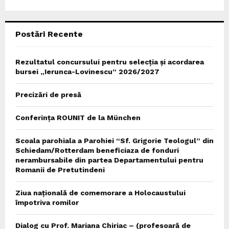
:
C
Postări Recente
H
Rezultatul concursului pentru selecția și acordarea
bursei „Ierunca-Lovinescu” 2026/2027
Precizări de presă
Conferința ROUNIT de la München
Scoala parohiala a Parohiei “Sf. Grigorie Teologul” din
Schiedam/Rotterdam beneficiaza de fonduri
nerambursabile din partea Departamentului pentru
Romanii de Pretutindeni
Ziua națională de comemorare a Holocaustului
împotriva romilor
Dialog cu Prof. Mariana Chiriac – (profesoară de