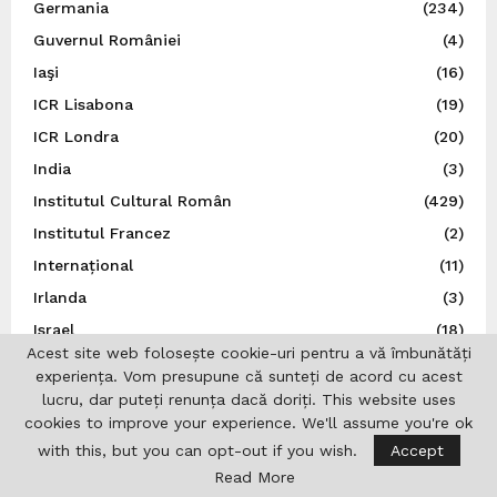
Germania
(234)
Guvernul României
(4)
Iaşi
(16)
ICR Lisabona
(19)
ICR Londra
(20)
India
(3)
Institutul Cultural Român
(429)
Institutul Francez
(2)
Internațional
(11)
Irlanda
(3)
Israel
(18)
Acest site web folosește cookie-uri pentru a vă îmbunătăți
Istorie
(43)
experiența. Vom presupune că sunteți de acord cu acest
Italia
(79)
lucru, dar puteți renunța dacă doriți. This website uses
cookies to improve your experience. We'll assume you're ok
Japonia
(14)
with this, but you can opt-out if you wish.
Accept
Jurnalistică
(7)
Read More
Liga Scriitorilor Români
(21)