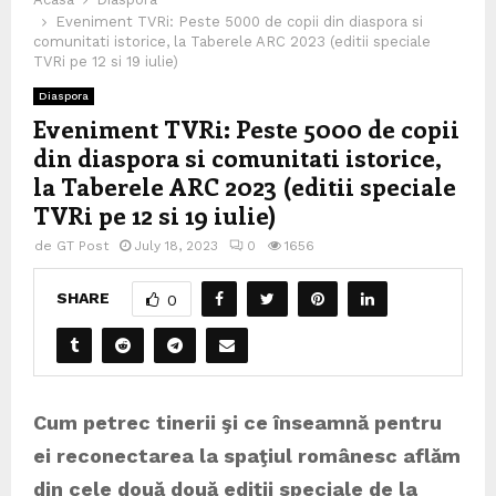
Eveniment TVRi: Peste 5000 de copii din diaspora si
comunitati istorice, la Taberele ARC 2023 (editii speciale
TVRi pe 12 si 19 iulie)
Diaspora
Eveniment TVRi: Peste 5000 de copii
din diaspora si comunitati istorice,
la Taberele ARC 2023 (editii speciale
TVRi pe 12 si 19 iulie)
de
GT Post
July 18, 2023
0
1656
SHARE
0
Cum petrec tinerii şi ce înseamnă pentru
ei reconectarea la spaţiul românesc aflăm
din cele două două ediţii speciale de la