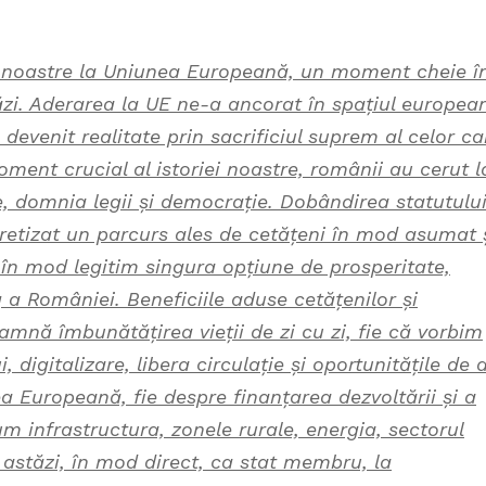
ii noastre la Uniunea Europeană, un moment cheie î
zi. Aderarea la UE ne-a ancorat în spațiul europea
 devenit realitate prin sacrificiul suprem al celor ca
ment crucial al istoriei noastre, românii au cerut l
e, domnia legii și democrație. Dobândirea statutulu
etizat un parcurs ales de cetățeni în mod asumat 
în mod legitim singura opțiune de prosperitate,
g a României. Beneficiile aduse cetățenilor și
eamnă îmbunătățirea vieții de zi cu zi, fie că vorbim
 digitalizare, libera circulație și oportunitățile de 
ea Europeană, fie despre finanțarea dezvoltării și a
m infrastructura, zonele rurale, energia, sectorul
astăzi, în mod direct, ca stat membru, la