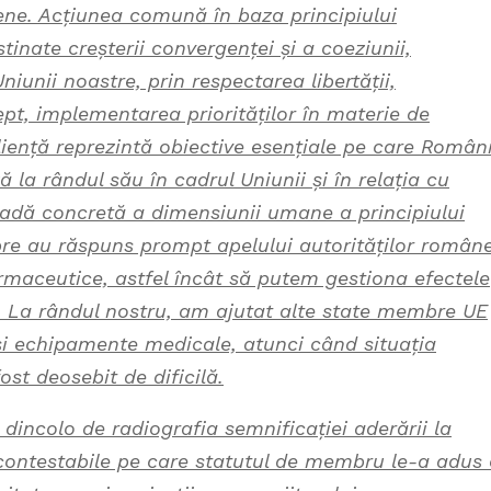
pene. Acțiunea comună în baza principiului
stinate creșterii convergenței și a coeziunii,
iunii noastre, prin respectarea libertății,
rept, implementarea priorităților în materie de
ziliență reprezintă obiective esențiale pe care Român
 la rândul său în cadrul Uniunii și în relația cu
ovadă concretă a dimensiunii umane a principiului
mbre au răspuns prompt apelului autorităților român
armaceutice, astfel încât să putem gestiona efectele
. La rândul nostru, am ajutat alte state membre UE
și echipamente medicale, atunci când situația
ost deosebit de dificilă.
dincolo de radiografia semnificației aderării la
ncontestabile pe care statutul de membru le-a adus