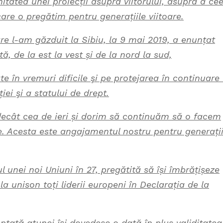
itatea unei proiecții asupra viitorului, asupra a ce
are o pregătim pentru generațiile viitoare.
e l-am găzduit la Sibiu, la 9 mai 2019, a enunțat
 de la est la vest și de la nord la sud,
e în vremuri dificile şi pe protejarea în continuare
ei şi a statului de drept.
decât cea de ieri și dorim să continuăm să o facem
. Acesta este angajamentul nostru pentru generații
tul unei noi Uniuni în 27, pregătită să își îmbrățișeze
la unison toți liderii europeni în Declarația de la
tată atunci își dovedesc o dată în plus validitatea