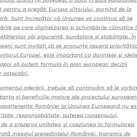
 pentru a pregăti Europa viitorului, pornind de la
itară. Sunt încrezător că Uniunea va continua să se
rile pe care digitalizarea și schimbările climatice 
tățenilor săi siguranță, bunăstare și stabilitate. În
peni sunt invitați să se pronunțe asupra prioritățil
viitorul Europei, este important ca dorințele și ideil
 apoi să putem formula în plan european decizii
 așteptări.
momentul aderării, trebuie să continuăm să le vorbi
tanța și beneficiile majore ale proiectului european
 apartenența României la Uniunea Europeană nu es
ritate, responsabilitate, puterea consensului,
ă de a prezerva unitatea şi coeziunea în formularea
 arată mesajul președintelui României, transmis de