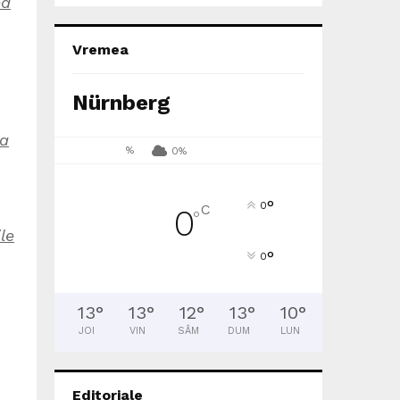
ea
Vremea
Nürnberg
 a
%
0%
°
0
C
0
°
le
°
0
13
°
13
°
12
°
13
°
10
°
JOI
VIN
SÂM
DUM
LUN
Editoriale
,