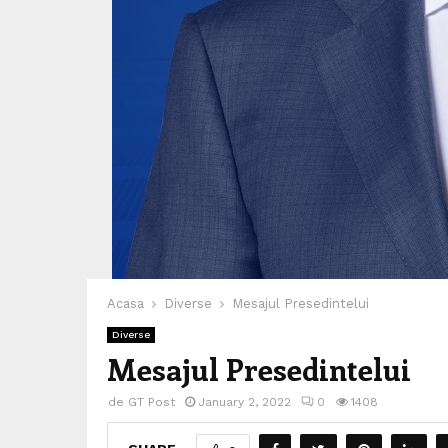
Acasa
Diverse
Mesajul Presedintelui
Diverse
Mesajul Presedintelui
de
GT Post
January 2, 2022
0
1408