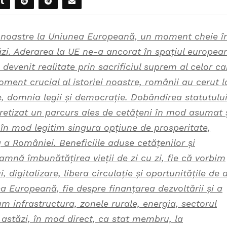
ii noastre la Uniunea Europeană, un moment cheie î
zi. Aderarea la UE ne-a ancorat în spațiul europea
 devenit realitate prin sacrificiul suprem al celor ca
ment crucial al istoriei noastre, românii au cerut l
e, domnia legii și democrație. Dobândirea statutulu
etizat un parcurs ales de cetățeni în mod asumat 
în mod legitim singura opțiune de prosperitate,
g a României. Beneficiile aduse cetățenilor și
eamnă îmbunătățirea vieții de zi cu zi, fie că vorbim
 digitalizare, libera circulație și oportunitățile de 
ea Europeană, fie despre finanțarea dezvoltării și a
m infrastructura, zonele rurale, energia, sectorul
astăzi, în mod direct, ca stat membru, la