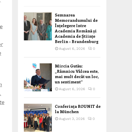
Semnarea
Memorandumului de
Înțelegere între
le
Academia Română și
Academia de Științe
Berlin – Brandenburg
or
August 6, 2026
0
e
Mircia Gutău:
„Râmnicu Vâlcea este,
mai mult decât un loc,
un sentiment”
m
August 6, 2026
0
.
te
Conferința ROUNIT de
la München
August 3, 2026
0