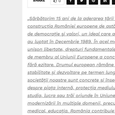
SHARE
0
„Sărbătorim 15 ani de la aderarea țăr
construcția României europene de astă
de democrație şi valori, un ideal care a
au luptat în Decembrie 1989. În acel mo
unison libertate, drepturi fundamental
de membru al Uniunii Europene a concr
fără ezitare. Drumul european rămâne 
stabilitate și dezvoltare pe termen lun
societății noastre sunt concrete și îns
despre piața internă, protecția mediului,
studia, lucra sau trăi oriunde în Uniun
modernizării în multiple domenii, precu
medical, educația. România contribuie 