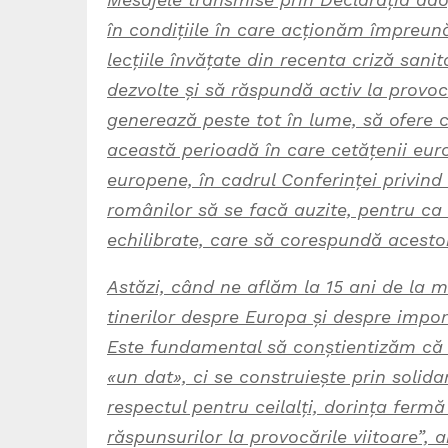
în condițiile în care acționăm împreună
lecțiile învățate din recenta criză san
dezvolte și să răspundă activ la provocă
generează peste tot în lume, să ofere ce
această perioadă în care cetățenii euro
europene, în cadrul Conferinței privind 
românilor să se facă auzite, pentru ca
echilibrate, care să corespundă acestor
Astăzi, când ne aflăm la 15 ani de la 
tinerilor despre Europa și despre impor
Este fundamental să conștientizăm că
«un dat», ci se construiește prin solida
respectul pentru ceilalți, dorința ferm
răspunsurilor la provocările viitoare”,