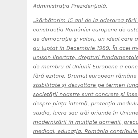
Administrația Prezidențială.
„Sărbătorim 15 ani de la aderarea țăr
construcția României europene de astă
de democrație şi valori, un ideal care a
au luptat în Decembrie 1989. În acel mo
unison libertate, drepturi fundamental
de membru al Uniunii Europene a concr
fără ezitare. Drumul european rămâne 
stabilitate și dezvoltare pe termen lun
societății noastre sunt concrete și îns
despre piața internă, protecția mediului,
studia, lucra sau trăi oriunde în Uniun
modernizării în multiple domenii, precu
medical, educația. România contribuie 