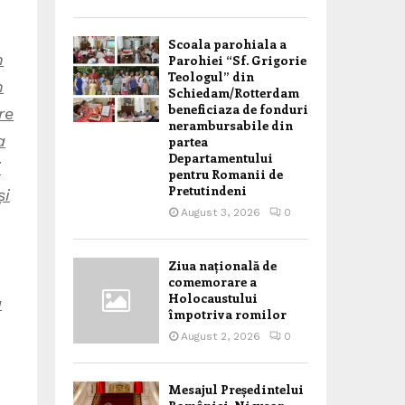
Scoala parohiala a
n
Parohiei “Sf. Grigorie
Teologul” din
n
Schiedam/Rotterdam
beneficiaza de fonduri
re
nerambursabile din
a
partea
Departamentului
i
pentru Romanii de
Pretutindeni
și
August 3, 2026
0
Ziua națională de
comemorare a
Holocaustului
a
împotriva romilor
August 2, 2026
0
Mesajul Președintelui