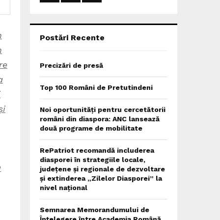
:
C
n
H
Postări Recente
n
re
Precizări de presă
a
Top 100 Români de Pretutindeni
i
și
Noi oportunități pentru cercetătorii
români din diaspora: ANC lansează
două programe de mobilitate
RePatriot recomandă includerea
diasporei în strategiile locale,
a
județene și regionale de dezvoltare
și extinderea „Zilelor Diasporei” la
nivel național
Semnarea Memorandumului de
Înțelegere între Academia Română