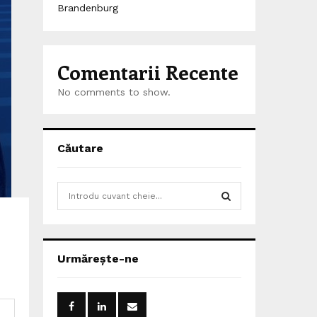
Brandenburg
Comentarii Recente
No comments to show.
Căutare
S
e
a
S
r
c
E
Urmărește-ne
h
f
A
o
r
R