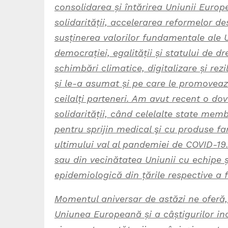
consolidarea și întărirea Uniunii Euro
solidarității, accelerarea reformelor de
susținerea valorilor fundamentale ale Un
democrației, egalității și statului de d
schimbări climatice, digitalizare și re
și le-a asumat și pe care le promovează
ceilalți parteneri. Am avut recent o d
solidarității, când celelalte state me
pentru sprijin medical şi cu produse f
ultimului val al pandemiei de COVID-19
sau din vecinătatea Uniunii cu echipe 
epidemiologică din țările respective a f
Momentul aniversar de astăzi ne oferă, 
Uniunea Europeană și a câștigurilor i