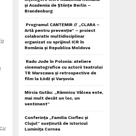
și Academia de Științe Berlin –
Brandenburg
Programul CANTEMIR // „CLARA –
Artă pentru prevenție” – proiect
colaborativ multidisciplinar
ia
organizat cu sprijinul ICR în
România și Republica Moldova
Radu Jude în Polonia: ateliere
e
cinematografice cu actorii teatrului
TR Warszawa și retrospective de
film la Łódź și Varșovia
Mircia Gutău: „Râmnicu Vâlcea este,
mai mult decât un loc, un
sentiment”
Conferința „Familia Cioflec și
Clujul” susținută de istoricul
 cu
Luminița Cornea