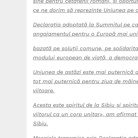
sine pentru cetățenii români, și oportun
ce ne dorim să reprezinte Uniunea pe c
Declarația adoptată la Summitul pe car
angajamentul pentru o Europă mai unită,
bazată pe soluții comune, pe solidaritat
modului european de viață, a democrați
Uniunea de astăzi este mai puternică 
tot mai puternică pentru ziua de mâine
viitoare.
Acesta este spiritul de la Sibiu și spiri
viitorul ca un corp unitar», am afirmat 
Sibiu.
Mesajele transmise prin Declarația adop