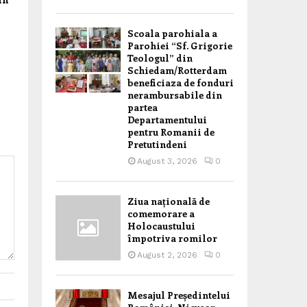
Scoala parohiala a
Parohiei “Sf. Grigorie
Teologul” din
Schiedam/Rotterdam
beneficiaza de fonduri
nerambursabile din
partea
Departamentului
pentru Romanii de
Pretutindeni
August 3, 2026
0
Ziua națională de
comemorare a
Holocaustului
împotriva romilor
August 2, 2026
0
Mesajul Președintelui