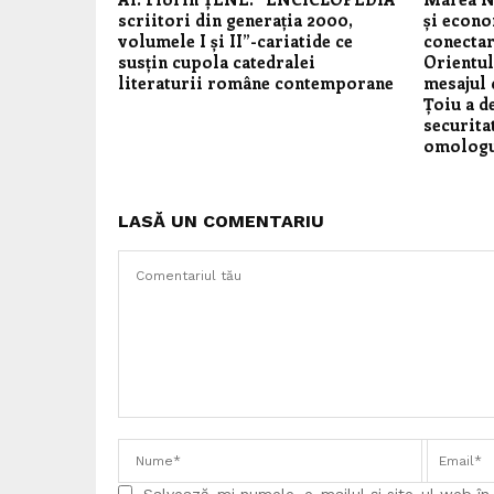
scriitori din generația 2000,
și econo
volumele I și II”-cariatide ce
conectar
susțin cupola catedralei
Orientul
literaturii române contemporane
mesajul 
Țoiu a d
securita
omologu
LASĂ UN COMENTARIU