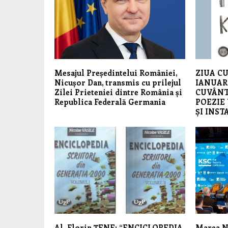
Mesajul Președintelui României,
ZIUA CU
Nicușor Dan, transmis cu prilejul
IANUARI
Zilei Prieteniei dintre România și
CUVÂNT
Republica Federală Germania
POEZIE 
ȘI INST
Al. Florin ȚENE: “ENCICLOPEDIA
Marea Ne