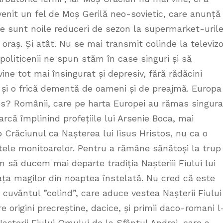
enit un fel de Moș Gerilă neo-sovietic, care anunță
e sunt noile reduceri de sezon la supermarket-uril
 oraș. Și atât. Nu se mai transmit colinde la televizo
 politicenii ne spun stăm în case singuri și să
 tot mai însingurat și depresiv, fără rădăcini
 și o frică dementă de oameni și de preajmă. Europa
s? Românii, care pe harta Europei au rămas singura
rcă împlinind profețiile lui Arsenie Boca, mai
p Crăciunul ca Nașterea lui Iisus Hristos, nu ca o
ele monitoarelor. Pentru a rămâne sănătoși la trup 
 să ducem mai departe tradiția Nașteriii Fiului lui
ața magilor din noaptea înstelată. Nu cred că este
cuvântul ”colind”, care aduce vestea Nașterii Fiului
 origini precreștine, dacice, și primii daco-romani l
Nașterii Fiului Omului de la Sfântul Andrei, care a