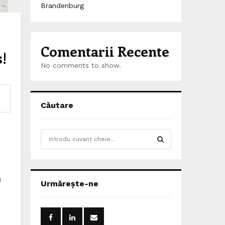
Brandenburg
Comentarii Recente
!
No comments to show.
Căutare
S
e
a
S
r
c
n
E
Urmărește-ne
h
f
A
o
r
R