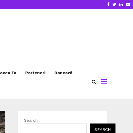
Facebook
Twitter
Linke
Y
ocea Ta
Parteneri
Donează
Search
SEARCH