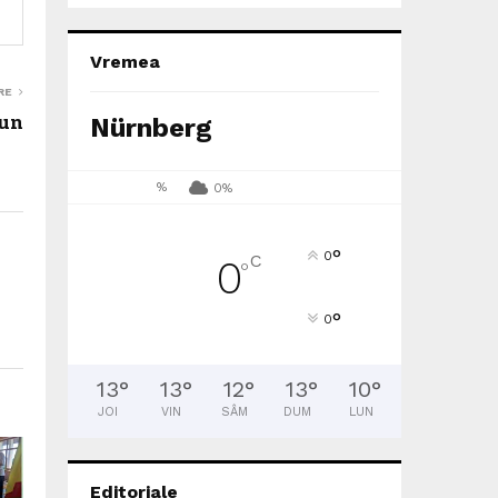
Vremea
RE
iun
Nürnberg
%
0%
°
0
C
0
°
°
0
13
°
13
°
12
°
13
°
10
°
JOI
VIN
SÂM
DUM
LUN
Editoriale