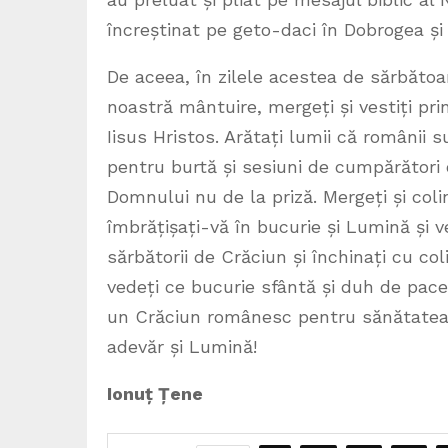
încreștinat pe geto-daci în Dobrogea și
De aceea, în zilele acestea de sărbăto
noastră mântuire, mergeți și vestiți pri
Iisus Hristos. Arătați lumii că românii 
pentru burtă și sesiuni de cumpărători 
Domnului nu de la priză. Mergeți și colind
îmbrățișați-vă în bucurie și Lumină și ve
sărbătorii de Crăciun și închinați cu co
vedeți ce bucurie sfântă și duh de pace 
un Crăciun românesc pentru sănătatea ș
adevăr și Lumină!
Ionuț Țene