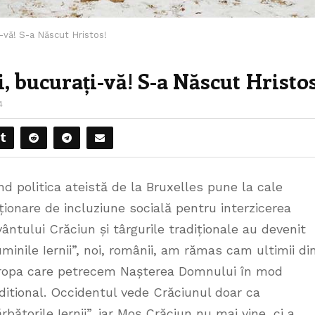
ți-vă! S-a Născut Hristos!
i, bucurați-vă! S-a Născut Hristos
4
d politica ateistă de la Bruxelles pune la cale
ționare de incluziune socială pentru interzicerea
ântului Crăciun și târgurile tradiționale au devenit
minile Iernii”, noi, românii, am rămas cam ultimii di
ropa care petrecem Nașterea Domnului în mod
ditional. Occidentul vede Crăciunul doar ca
rbătorile Iernii”, iar Moș Crăciun nu mai vine, ci a