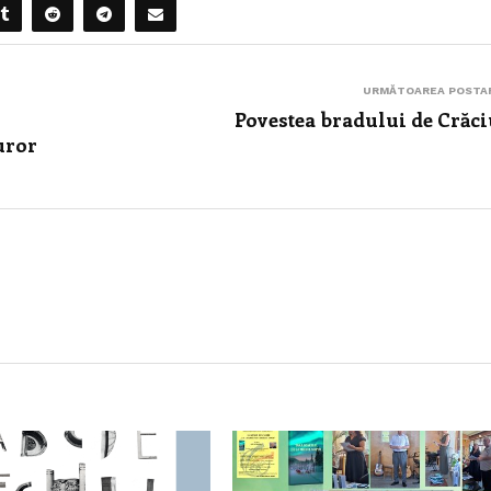
URMĂTOAREA POSTA
Povestea bradului de Crăc
uror