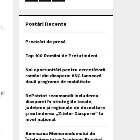
:
C
e
H
Postări Recente
r,
Precizări de presă
Top 100 Români de Pretutindeni
Noi oportunități pentru cercetătorii
români din diaspora: ANC lansează
două programe de mobilitate
și
RePatriot recomandă includerea
diasporei în strategiile locale,
județene și regionale de dezvoltare
și extinderea „Zilelor Diasporei” la
nivel național
-
Semnarea Memorandumului de
Înțelegere între Academia Română