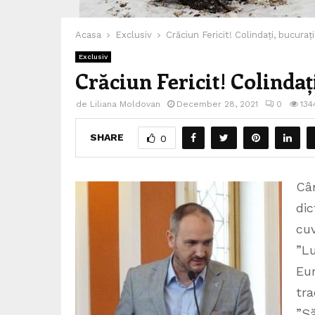
Acasa
Exclusiv
Crăciun Fericit! Colindați, bucura
Exclusiv
Crăciun Fericit! Colindaț
de
Liliana Moldovan
December 28, 2021
0
134
SHARE
0
Cân
dic
cuv
”Lu
Eu
tra
”Să