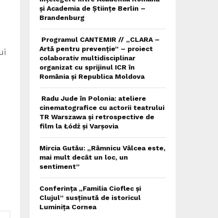
și Academia de Științe Berlin –
Brandenburg
a
Programul CANTEMIR // „CLARA –
Artă pentru prevenție” – proiect
ui
colaborativ multidisciplinar
organizat cu sprijinul ICR în
România și Republica Moldova
Radu Jude în Polonia: ateliere
cinematografice cu actorii teatrului
TR Warszawa și retrospective de
film la Łódź și Varșovia
Mircia Gutău: „Râmnicu Vâlcea este,
mai mult decât un loc, un
sentiment”
Conferința „Familia Cioflec și
Clujul” susținută de istoricul
Luminița Cornea