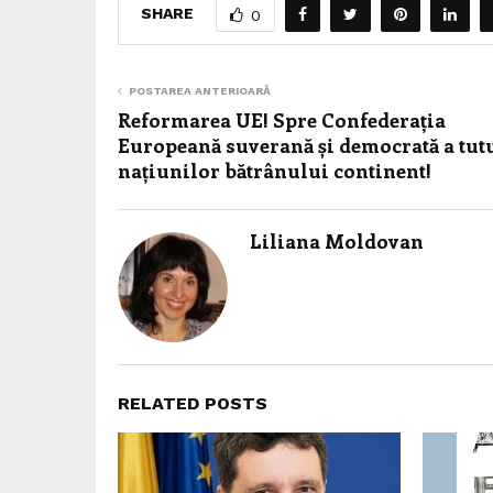
SHARE
0
POSTAREA ANTERIOARĂ
Reformarea UE! Spre Confederația
Europeană suverană și democrată a tut
națiunilor bătrânului continent!
Liliana Moldovan
RELATED POSTS