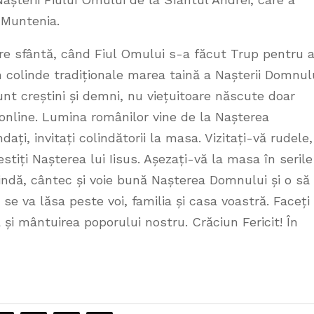
 Muntenia.
are sfântă, când Fiul Omului s-a făcut Trup pentru 
n colinde tradiționale marea taină a Nașterii Domnul
sunt creștini și demni, nu viețuitoare născute doar
online. Lumina românilor vine de la Nașterea
ați, invitați colindătorii la masa. Vizitați-vă rudele,
stiți Nașterea lui Iisus. Așezați-vă la masa în serile
lindă, cântec și voie bună Nașterea Domnului și o să
se va lăsa peste voi, familia și casa voastră. Faceți
i mântuirea poporului nostru. Crăciun Fericit! În