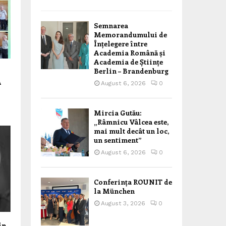
Semnarea
Memorandumului de
Înțelegere între
Academia Română și
Academia de Științe
Berlin – Brandenburg
A
August 6, 2026
0
Mircia Gutău:
„Râmnicu Vâlcea este,
mai mult decât un loc,
un sentiment”
August 6, 2026
0
Conferința ROUNIT de
la München
August 3, 2026
0
in