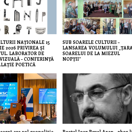
LTURII NAȚIONALE 15
SUB SOARELE CULTURII –
E 2026 PRIVIREA ȘI
LANSAREA VOLUMULUI „ȚAR
UL. LABORATOR DE
SOARELUI DE LA MIEZUL
VIZUALĂ – CONFERINȚĂ
NOPȚII”
ALAȚIE POETICĂ
agră are rol geopolitic
Poetul Ioan Pavel Azap – zbor l