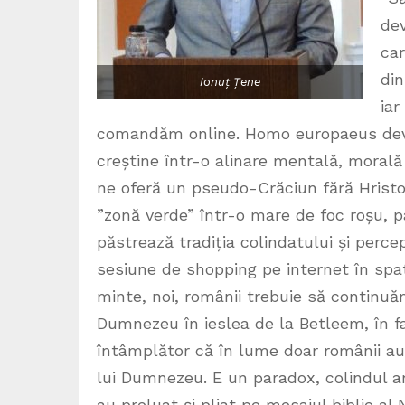
dev
car
din
Ionuț Țene
iar
comandăm online. Homo europaeus devine
creștine într-o alinare mentală, morală
ne oferă un pseudo-Crăciun fără Hristo
”zonă verde” într-o mare de foc roșu, pa
păstrează tradiția colindatului și perce
sesiune de shopping pe internet în spat
minte, noi, românii trebuie să continuăm
Dumnezeu în ieslea de la Betleem, în f
întâmplător că în lume doar românii au 
lui Dumnezeu. E un paradox, colindul are
au preluat și pliat pe mesajul biblic al 