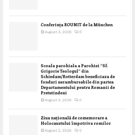
Conferința ROUNIT de la München
August 3, 2026
0
Scoala parohiala a Parohiei “Sf.
Grigorie Teologul” din
Schiedam/Rotterdam beneficiaza de
fonduri nerambursabile din partea
Departamentului pentru Romanii de
Pretutindeni
August 3, 2026
0
Ziua națională de comemorare a
Holocaustului împotriva romilor
August 2, 2026
0