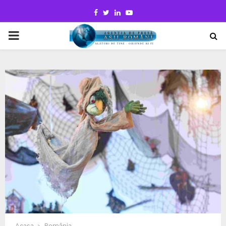
Facebook
Twitter
Linkedin
Youtube
PRIMARY
MENU
Acasa
România