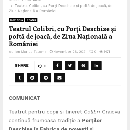
Teatrul Colibri, cu Porți Deschise și poftă de joacă, de
Ziua Națională a României
România
Teatru
Teatrul Colibri, cu Porți Deschise și
poftă de joacă, de Ziua Națională a
României
de
Ion Marius Tatomir
November 26, 2021
0
1471
SHARE
0
COMUNICAT
Teatrul pentru copii și tineret
Colibri
Craiova
continuă frumoasa tradiție a
Porților
Deschise în Fabrica de povești
și