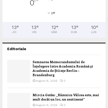
0
°
°
0
13
°
13
°
12
°
13
°
10
°
JOI
VIN
SÂM
DUM
LUN
Editoriale
Semnarea Memorandumului de
Înțelegere între Academia Română și
Academia de Științe Berlin –
Brandenburg
August 6, 2026
0
Mircia Gutău: „Râmnicu Vâlcea este, mai
mult decât un loc, un sentiment”
August 6, 2026
0