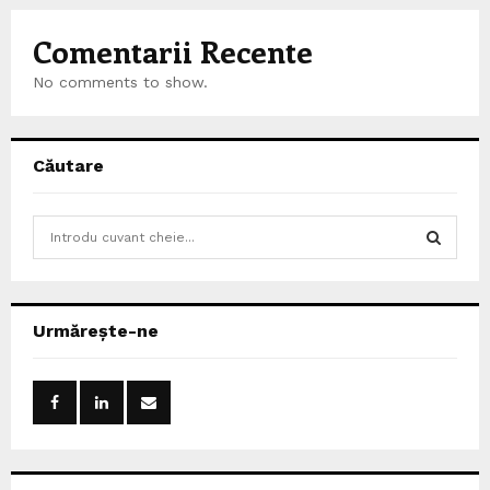
Comentarii Recente
No comments to show.
Căutare
S
e
a
S
r
c
E
Urmărește-ne
h
f
A
o
r
R
:
C