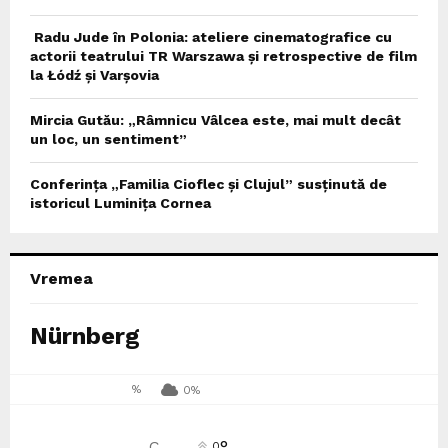
Radu Jude în Polonia: ateliere cinematografice cu
actorii teatrului TR Warszawa și retrospective de film
la Łódź și Varșovia
Mircia Gutău: „Râmnicu Vâlcea este, mai mult decât
un loc, un sentiment”
Conferința „Familia Cioflec și Clujul” susținută de
istoricul Luminița Cornea
Vremea
Nürnberg
%
0%
°
C
0