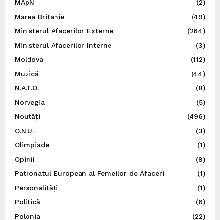
MApN
(2)
Marea Britanie
(49)
Ministerul Afacerilor Externe
(264)
Ministerul Afacerilor Interne
(3)
Moldova
(112)
Muzică
(44)
N.A.T.O.
(8)
Norvegia
(5)
Noutăți
(496)
O.N.U.
(3)
Olimpiade
(1)
Opinii
(9)
Patronatul European al Femeilor de Afaceri
(1)
Personalități
(1)
Politică
(6)
Polonia
(22)