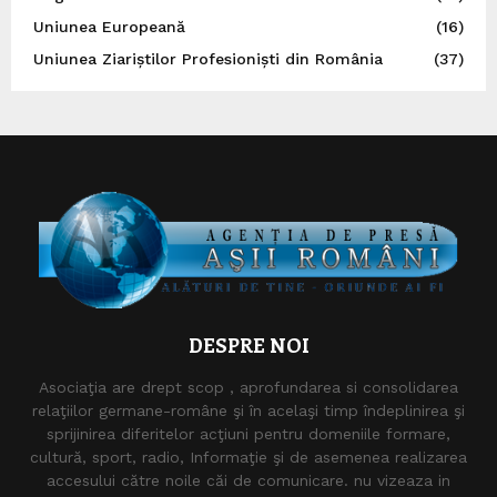
Uniunea Europeană
(16)
Uniunea Ziariștilor Profesioniști din România
(37)
DESPRE NOI
Asociaţia are drept scop , aprofundarea si consolidarea
relaţiilor germane-române şi în acelaşi timp îndeplinirea şi
sprijinirea diferitelor acţiuni pentru domeniile formare,
cultură, sport, radio, Informaţie şi de asemenea realizarea
accesului către noile căi de comunicare. nu vizeaza in