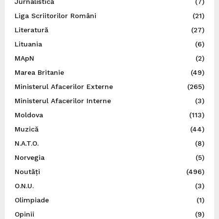
Jurnalistică
(7)
Liga Scriitorilor Români
(21)
Literatură
(27)
Lituania
(6)
MApN
(2)
Marea Britanie
(49)
Ministerul Afacerilor Externe
(265)
Ministerul Afacerilor Interne
(3)
Moldova
(113)
Muzică
(44)
N.A.T.O.
(8)
Norvegia
(5)
Noutăți
(496)
O.N.U.
(3)
Olimpiade
(1)
Opinii
(9)