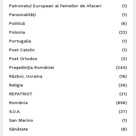
Patronatul European al Femeilor de Afaceri
(1)
Personalități
(1)
Politică
(6)
Polonia
(22)
Portugalia
(1)
Post Catolic
(1)
Post Ortodox
(3)
Preşedinţia României
(245)
Război, Ucraina
(16)
Religie
(36)
REPATRIOT
(31)
România
(856)
S.U.A.
(37)
San Marino
(1)
Sănătate
(6)