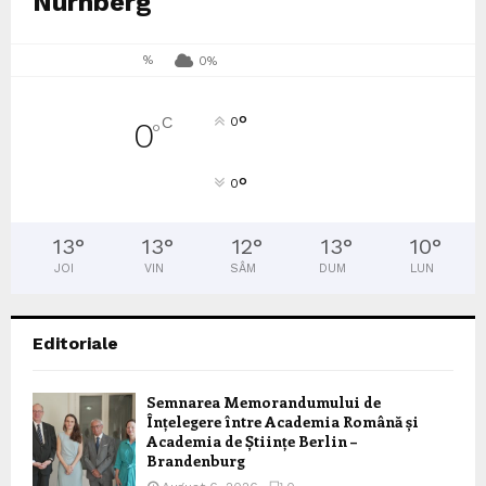
Nürnberg
%
0%
°
C
0
0
°
°
0
13
°
13
°
12
°
13
°
10
°
JOI
VIN
SÂM
DUM
LUN
Editoriale
Semnarea Memorandumului de
Înțelegere între Academia Română și
Academia de Științe Berlin –
Brandenburg