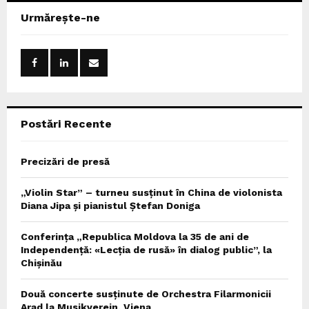
c
E
Urmărește-ne
h
f
A
o
r
R
:
C
Postări Recente
H
Precizări de presă
„Violin Star” – turneu susținut în China de violonista
Diana Jipa și pianistul Ștefan Doniga
Conferința „Republica Moldova la 35 de ani de
Independență: «Lecția de rusă» în dialog public”, la
Chișinău
Două concerte susținute de Orchestra Filarmonicii
Arad la Musikverein, Viena