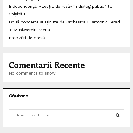
Independență: «Lecția de rusă» în dialog public”, la
Chișinău
Două concerte susținute de Orchestra Filarmonicii Arad
la Musikverein, Viena
Precizări de presă
Comentarii Recente
No comments to show.
Căutare
S
e
a
S
r