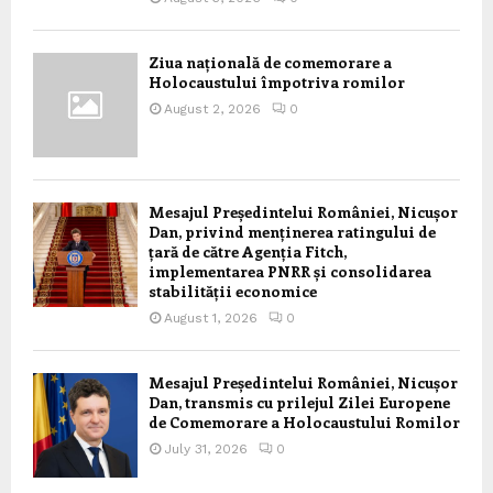
Ziua națională de comemorare a
Holocaustului împotriva romilor
August 2, 2026
0
Mesajul Președintelui României, Nicușor
Dan, privind menținerea ratingului de
țară de către Agenția Fitch,
implementarea PNRR și consolidarea
stabilității economice
August 1, 2026
0
Mesajul Președintelui României, Nicușor
Dan, transmis cu prilejul Zilei Europene
de Comemorare a Holocaustului Romilor
July 31, 2026
0