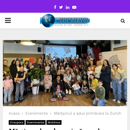
Facebook
Twitter
Linkedin
Youtube
PRIMARY
MENU
Acasa
Evenimente
Mărțișorul a adus primăvara la Zurich
Diaspora
Evenimente
Moldova