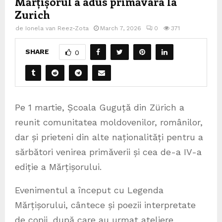
Mărțișorul a adus primăvara la
Zurich
de
Ionela van Reez-Zota
March 7, 2026
0
371
SHARE
0
Pe 1 martie, Școala Guguță din Zürich a
reunit comunitatea moldovenilor, românilor,
dar și prieteni din alte naționalități pentru a
sărbători venirea primăverii și cea de-a IV-a
ediție a Mărțișorului.
Evenimentul a început cu Legenda
Mărțișorului, cântece și poezii interpretate
de copii, după care au urmat ateliere