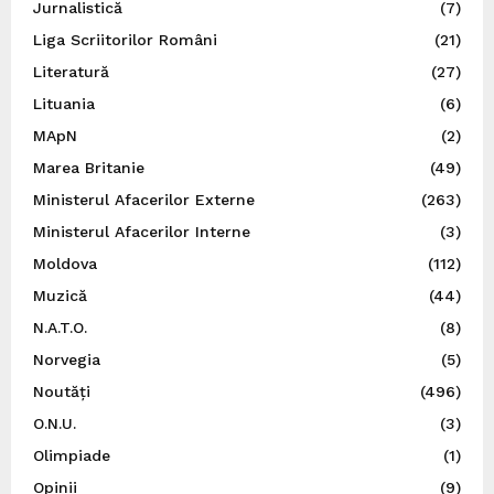
Jurnalistică
(7)
Liga Scriitorilor Români
(21)
Literatură
(27)
Lituania
(6)
MApN
(2)
Marea Britanie
(49)
Ministerul Afacerilor Externe
(263)
Ministerul Afacerilor Interne
(3)
Moldova
(112)
Muzică
(44)
N.A.T.O.
(8)
Norvegia
(5)
Noutăți
(496)
O.N.U.
(3)
Olimpiade
(1)
Opinii
(9)