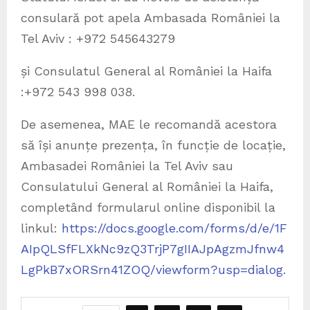
consulară pot apela Ambasada României la
Tel Aviv : +972 545643279
și Consulatul General al României la Haifa
:+972 543 998 038.
De asemenea, MAE le recomandă acestora
să își anunțe prezența, în funcție de locație,
Ambasadei României la Tel Aviv sau
Consulatului General al României la Haifa,
completând formularul online disponibil la
linkul:
https://docs.google.com/forms/d/e/1F
AIpQLSfFLXkNc9zQ3TrjP7gIIAJpAgzmJfnw4
LgPkB7xORSrn41ZOQ/viewform?usp=dialog
.