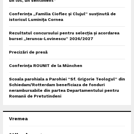
un loc, un sentiment”
Conferința „Familia Cioflec și Clujul” susținută de
istoricul Luminița Cornea
Rezultatul concursului pentru selecția și acordarea
bursei „Ierunca-Lovinescu” 2026/2027
Precizări de presă
Conferința ROUNIT de la München
Scoala parohiala a Parohiei “Sf. Grigorie Teologul” din
Schiedam/Rotterdam beneficiaza de fonduri
nerambursabile din partea Departamentului pentru
Romanii de Pretutindeni
Vremea