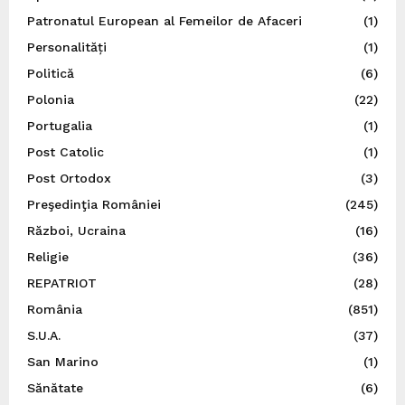
Patronatul European al Femeilor de Afaceri
(1)
Personalități
(1)
Politică
(6)
Polonia
(22)
Portugalia
(1)
Post Catolic
(1)
Post Ortodox
(3)
Preşedinţia României
(245)
Război, Ucraina
(16)
Religie
(36)
REPATRIOT
(28)
România
(851)
S.U.A.
(37)
San Marino
(1)
Sănătate
(6)