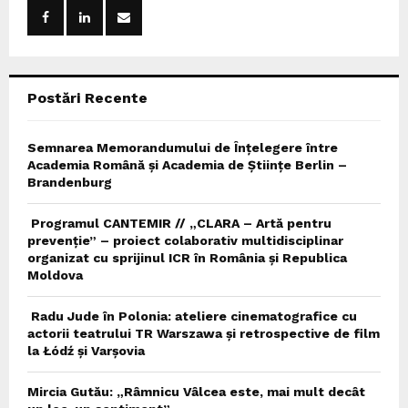
o
r
R
:
C
Postări Recente
H
Semnarea Memorandumului de Înțelegere între
Academia Română și Academia de Științe Berlin –
Brandenburg
Programul CANTEMIR // „CLARA – Artă pentru
prevenție” – proiect colaborativ multidisciplinar
organizat cu sprijinul ICR în România și Republica
Moldova
Radu Jude în Polonia: ateliere cinematografice cu
actorii teatrului TR Warszawa și retrospective de film
la Łódź și Varșovia
Mircia Gutău: „Râmnicu Vâlcea este, mai mult decât