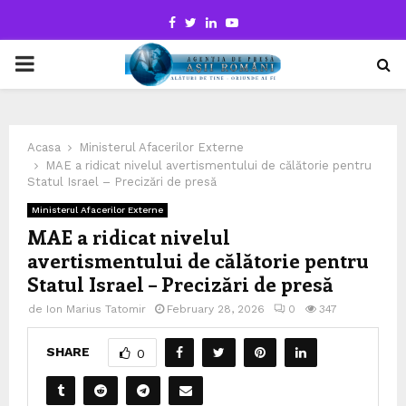
Facebook
Twitter
Linkedin
Youtube
PRIMARY
MENU
Acasa
Ministerul Afacerilor Externe
MAE a ridicat nivelul avertismentului de călătorie pentru
Statul Israel – Precizări de presă
Ministerul Afacerilor Externe
MAE a ridicat nivelul
avertismentului de călătorie pentru
Statul Israel – Precizări de presă
de
Ion Marius Tatomir
February 28, 2026
0
347
SHARE
0