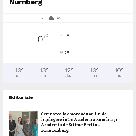
Nürnberg
%
0%
°
C
0
0
°
°
0
13
°
13
°
12
°
13
°
10
°
JOI
VIN
SÂM
DUM
LUN
Editoriale
Semnarea Memorandumului de
Înțelegere între Academia Română și
Academia de Științe Berlin –
Brandenburg