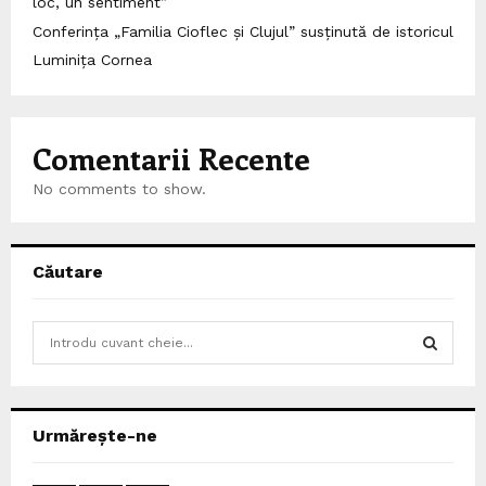
loc, un sentiment”
Conferința „Familia Cioflec și Clujul” susținută de istoricul
Luminița Cornea
Comentarii Recente
No comments to show.
Căutare
S
e
a
S
r
c
E
Urmărește-ne
h
f
A