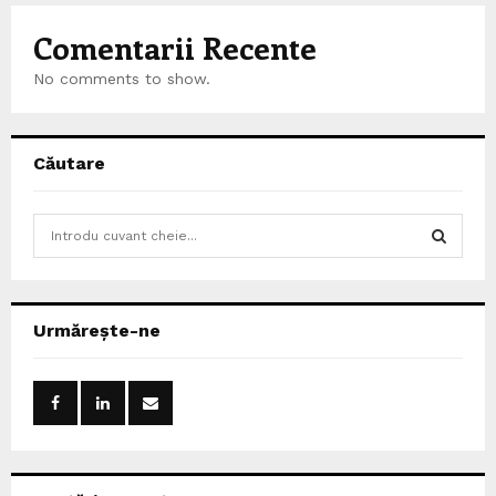
Comentarii Recente
No comments to show.
Căutare
S
e
a
S
r
c
E
Urmărește-ne
h
f
A
o
r
R
:
C