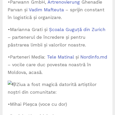
•Parwann GmbH,
Artrenovierung
Ghenadie
Parvan și
Vadim Mafteuta
– sprijin constant
în logistică și organizare.
•Marianna Grati și
Școala Guguță din Zurich
– partenerul de încredere și pentru
păstrarea limbii și valorilor noastre.
•Parteneri Media:
Tele Matinal
și
Nordinfo.md
– vocile care duc povestea noastră în
Moldova, acasă.
Ziua a fost magică datorită artiștilor
noștri din comunitate:
•Mihai Pleșca (voce cu dor)