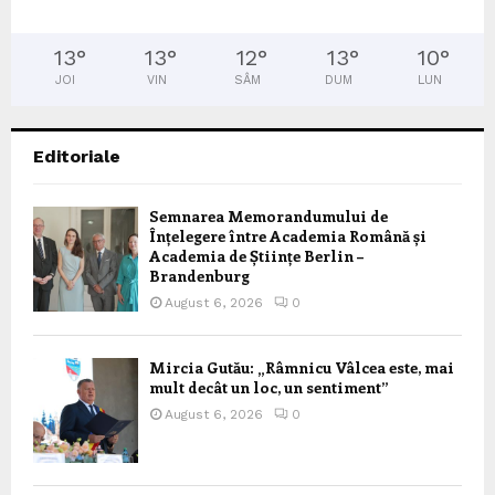
13
°
13
°
12
°
13
°
10
°
JOI
VIN
SÂM
DUM
LUN
Editoriale
Semnarea Memorandumului de
Înțelegere între Academia Română și
Academia de Științe Berlin –
Brandenburg
August 6, 2026
0
Mircia Gutău: „Râmnicu Vâlcea este, mai
mult decât un loc, un sentiment”
August 6, 2026
0