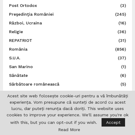
Post Ortodox
(3)
Preşedinţia României
(245)
Război, Ucraina
(16)
Religie
(36)
REPATRIOT
(31)
România
(856)
S.U.A.
(37)
San Marino
(1)
Sănătate
(6)
Sărbătoare românească
(5)
Sărbători
(7)
Acest site web folosește cookie-uri pentru a vă îmbunătăți
Senatul României
(9)
experiența. Vom presupune că sunteți de acord cu acest
lucru, dar puteți renunța dacă doriți. This website uses
Sens Giratoriu
(70)
cookies to improve your experience. We'll assume you're ok
Serbia
(2)
with this, but you can opt-out if you wish.
Accept
Social
(136)
Read More