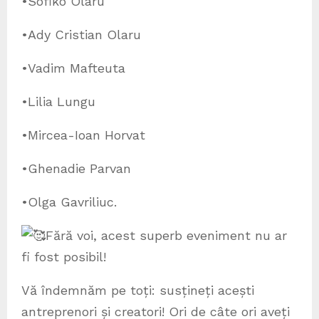
•Sofiko Olaru
•Ady Cristian Olaru
•Vadim Mafteuta
•Lilia Lungu
•Mircea-Ioan Horvat
•Ghenadie Parvan
•Olga Gavriliuc.
Fără voi, acest superb eveniment nu ar
fi fost posibil!
Vă îndemnăm pe toți: susțineți acești
antreprenori și creatori! Ori de câte ori aveți