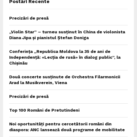
Postări Recente
H
Precizări de presă
„Violin Star” – turneu susținut în China de violonista
Diana Jipa și pianistul Ștefan Doniga
Conferința „Republica Moldova la 35 de ani de
Independență: «Lecția de rusă» în dialog public”, la
Chișinău
Două concerte susținute de Orchestra Filarmonicii
Arad la Musikverein, Viena
Precizări de presă
Top 100 Români de Pretutindeni
Noi oportunități pentru cercetătorii români din
diaspora: ANC lansează două programe de mobilitate