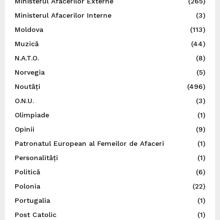
Ministerul Afacerilor Externe
(265)
Ministerul Afacerilor Interne
(3)
Moldova
(113)
Muzică
(44)
N.A.T.O.
(8)
Norvegia
(5)
Noutăți
(496)
O.N.U.
(3)
Olimpiade
(1)
Opinii
(9)
Patronatul European al Femeilor de Afaceri
(1)
Personalități
(1)
Politică
(6)
Polonia
(22)
Portugalia
(1)
Post Catolic
(1)