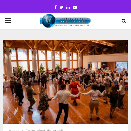
Facebook
Twitter
Linkedin
Youtube
PRIMARY
MENU
Acasa
Comunicat de presă