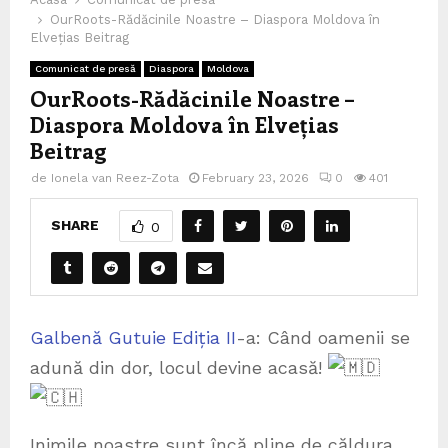
OurRoots-Rădăcinile Noastre – Diaspora Moldova în
Elvețias Beitrag
Comunicat de presă
Diaspora
Moldova
OurRoots-Rădăcinile Noastre –
Diaspora Moldova în Elvețias
Beitrag
de
Ionela van Reez-Zota
February 23, 2026
0
401
SHARE
0
Galbenă Gutuie Ediția II
-a: Când oamenii se
adună din dor, locul devine acasă!
Inimile noastre sunt încă pline de căldura