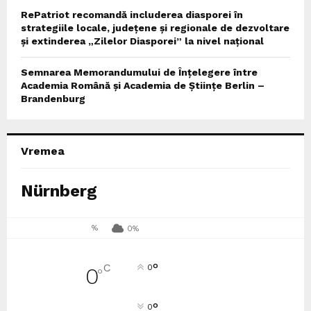
RePatriot recomandă includerea diasporei în
strategiile locale, județene și regionale de dezvoltare
și extinderea „Zilelor Diasporei” la nivel național
Semnarea Memorandumului de Înțelegere între
Academia Română și Academia de Științe Berlin –
Brandenburg
Vremea
Nürnberg
%
0%
°
C
0
0
°
°
0