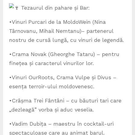
Tezaurul din pahare și Bar:
•Vinuri Purcari de la MoldoWein (Nina
Târnovanu, Mihail Nemtanu)– partenerul
nostru de cursă lungă, cu vinuri de legendă.
•Crama Novak (Gheorghe Tataru) – pentru
finețea și caracterul vinurilor lor.
•Vinuri OurRoots, Crama Vulpe și Divus –
esența terroir-ului moldovenesc.
•Crâșma Trei Fântâni – cu băuturi tari care
„dezleagă” vorba și aduc veselia.
•Vadim Dubița – maestru în cocktail-uri
spectaculoase care au animat barul.