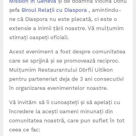
Mission in Geneva
și de doamna Violina Donu
șefa
Biroul Relații cu Diaspora
, amintindu-
ne că Diaspora nu este plecată, ci este o
extensie a inimii țării noastre. Vă mulțumim
stimați oaspeți oficiali.
Acest eveniment a fost despre comunitatea
care se sprijină și se promovează reciproc.
Mulțumim Restaurantului Dörfli Uitikon
pentru parteneriat deja de 3 ani consecutivi
în organizarea evenimentelor noastre.
Vă invităm să îi cunoașteți și să apelați cu
încredere la acești oameni minunați din
comunitatea noastră, care pun suflet în tot
ceea ce fac: