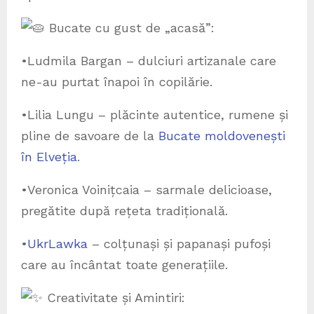
Bucate cu gust de „acasă”:
•Ludmila Bargan – dulciuri artizanale care
ne-au purtat înapoi în copilărie.
•Lilia Lungu – plăcinte autentice, rumene și
pline de savoare de la
Bucate moldovenești
în Elveția
.
•Veronica Voinițcaia – sarmale delicioase,
pregătite după rețeta tradițională.
•
UkrLawka
– colțunași și papanași pufoși
care au încântat toate generațiile.
Creativitate și Amintiri: