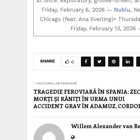
at once: exploratory, groove-driven, a
Friday, February 6, 2026 —
Nublu
, N
Chicago (feat. Ana Everling)• Thursd
Friday, February 13, 2026
SHARE
0
POSTAREA ANTERIOARĂ
TRAGEDIE FEROVIARĂ ÎN SPANIA: ZEC
MORȚI ȘI RĂNIȚI ÎN URMA UNUI
ACCIDENT GRAV ÎN ADAMUZ, CORDO
Willem Alexander van R