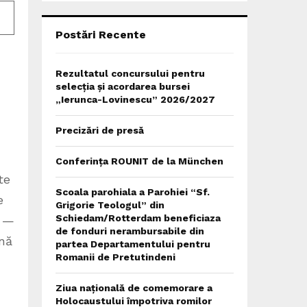
C
H
Postări Recente
Rezultatul concursului pentru
selecția și acordarea bursei
„Ierunca-Lovinescu” 2026/2027
Precizări de presă
Conferința ROUNIT de la München
te
Scoala parohiala a Parohiei “Sf.
e
Grigorie Teologul” din
Schiedam/Rotterdam beneficiaza
—
de fonduri nerambursabile din
ină
partea Departamentului pentru
Romanii de Pretutindeni
Ziua națională de comemorare a
Holocaustului împotriva romilor