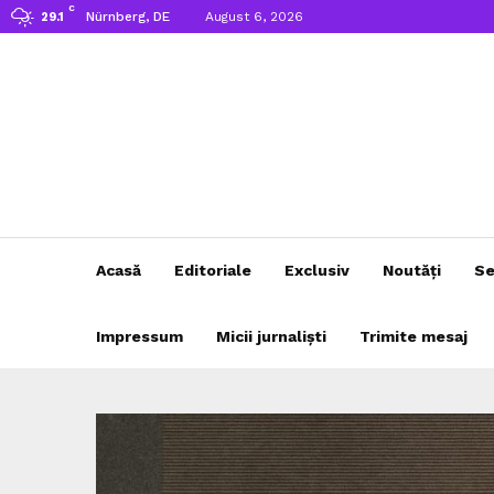
C
Nürnberg, DE
August 6, 2026
29.1
Acasă
Editoriale
Exclusiv
Noutăți
Se
Impressum
Micii jurnaliști
Trimite mesaj