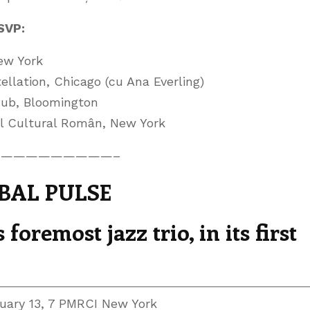
SVP:
ew York
llation, Chicago (cu Ana Everling)
ub, Bloomington
l Cultural Român, New York
—————————–
BAL PULSE
remost jazz trio, in its first
ruary 13, 7 PMRCI New York