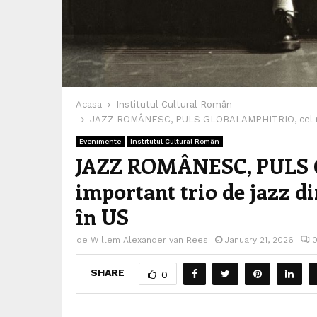
Acasa
Institutul Cultural Român
JAZZ ROMÂNESC, PULS GLOBALAMPHITRIO, cel mai i
Evenimente
Institutul Cultural Român
JAZZ ROMÂNESC, PULS 
important trio de jazz d
în US
de
Willem Alexander van Rees
January 21, 2026
SHARE
0