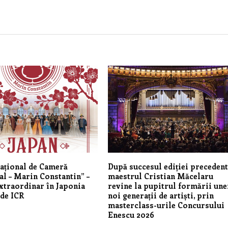
ațional de Cameră
După succesul ediției precedent
l – Marin Constantin” –
maestrul Cristian Măcelaru
xtraordinar în Japonia
revine la pupitrul formării une
 de ICR
noi generații de artiști, prin
masterclass-urile Concursului
Enescu 2026