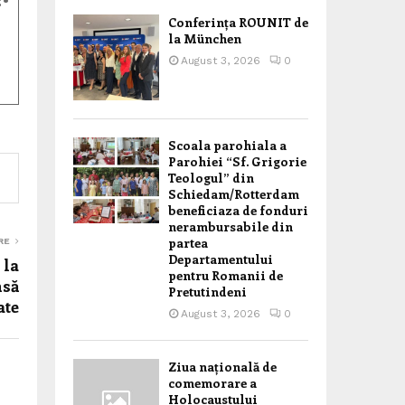
:
•
Conferința ROUNIT de
la München
•
August 3, 2026
0
Scoala parohiala a
Parohiei “Sf. Grigorie
Teologul” din
Schiedam/Rotterdam
beneficiaza de fonduri
nerambursabile din
partea
RE
Departamentului
 la
pentru Romanii de
nsă
Pretutindeni
ate
August 3, 2026
0
Ziua națională de
comemorare a
Holocaustului