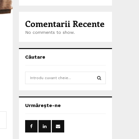
Comentarii Recente
No comments to show.
Căutare
S
e
a
S
r
c
E
Urmărește-ne
h
f
A
o
r
R
: