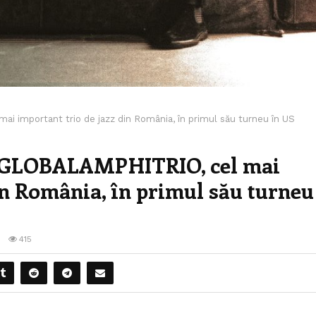
mportant trio de jazz din România, în primul său turneu în US
GLOBALAMPHITRIO, cel mai
in România, în primul său turneu
0
415