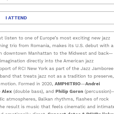
I ATTEND
t listen to one of Europe’s most exciting new jazz
ing trio from Romania, makes its U.S. debut with a
rom downtown Manhattan to the Midwest and back—
magination directly into the American jazz
pport of RCI New York as part of the Jazz Jamboree
 band that treats jazz not as a tradition to preserve,
 motion. Formed in 2020,
AMPHITRIO
—
Andrei
 Alex
(double bass), and
Philip Goron
(percussion)
dic atmospheres, Balkan rhythms, flashes of rock
The result is music that feels cinematic and intimat