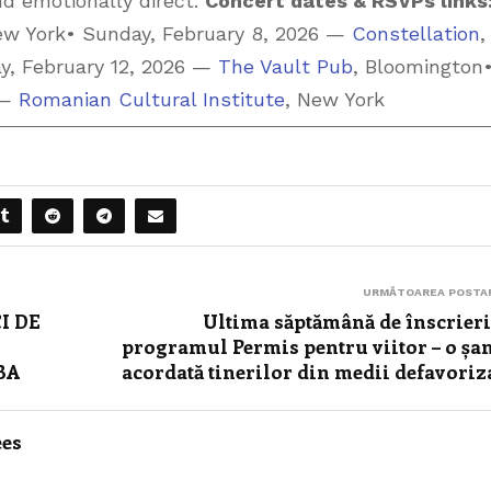
nd emotionally direct.
Concert dates & RSVPs links
ew York• Sunday, February 8, 2026 —
Constellation
,
ay, February 12, 2026 —
The Vault Pub
, Bloomington
 —
Romanian Cultural Institute
, New York
URMĂTOAREA POSTA
I DE
Ultima săptămână de înscrieri
programul Permis pentru viitor – o șa
BA
acordată tinerilor din medii defavoriz
ees