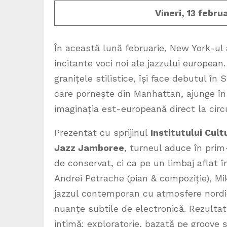
Vineri, 13 febr
În această lună februarie, New York-ul
incitante voci noi ale jazzului european
granițele stilistice, își face debutul î
care pornește din Manhattan, ajunge î
imaginația est-europeană direct la circui
Prezentat cu sprijinul
Institutului Cul
Jazz Jamboree
, turneul aduce în prim
de conservat, ci ca pe un limbaj aflat 
Andrei Petrache (pian & compoziție), Mi
jazzul contemporan cu atmosfere nordic
nuanțe subtile de electronică. Rezultat
intimă: exploratorie, bazată pe groove 