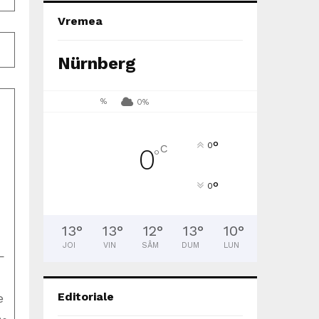
Vremea
Nürnberg
%
0%
°
0
C
0
°
°
0
13
°
13
°
12
°
13
°
10
°
JOI
VIN
SÂM
DUM
LUN
—
Editoriale
e