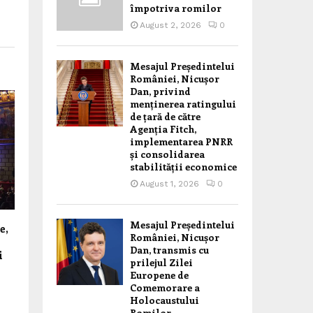
împotriva romilor
August 2, 2026
0
Mesajul Președintelui
României, Nicușor
Dan, privind
menținerea ratingului
de țară de către
Agenția Fitch,
implementarea PNRR
și consolidarea
stabilității economice
August 1, 2026
0
Mesajul Președintelui
e,
României, Nicușor
Dan, transmis cu
i
prilejul Zilei
Europene de
Comemorare a
Holocaustului
Romilor