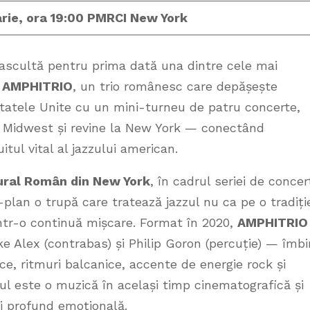
uarie, ora 19:00 PMRCI New York
 ascultă pentru prima dată una dintre cele mai
.
AMPHITRIO
, un trio românesc care depășește
n Statele Unite cu un mini-turneu de patru concerte,
n Midwest și revine la New York — conectând
tul vital al jazzului american.
tural Român din New York
, în cadrul seriei de concer
-plan o trupă care tratează jazzul nu ca pe o tradiți
într-o continuă mișcare. Format în 2020,
AMPHITRIO
ke Alex (contrabas) și Philip Goron (percuție) — îmb
e, ritmuri balcanice, accente de energie rock și
ul este o muzică în același timp cinematografică și
și profund emoțională.