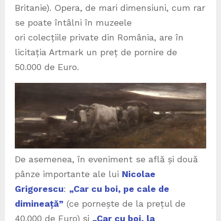
Britanie). Opera, de mari dimensiuni, cum rar
se poate întâlni în muzeele
ori colecțiile private din România, are în
licitația Artmark un preț de pornire de
50.000 de Euro.
De asemenea, în eveniment se află și două
pânze importante ale lui
Nicolae
Grigorescu
:
„Car cu boi, pe cale de
dimineață”
(ce pornește de la prețul de
40.000 de Euro) și
„Car cu boi, la