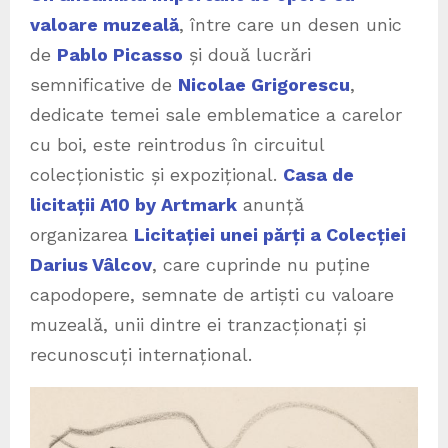
valoare muzeală
, între care un desen unic
de
Pablo Picasso
și două lucrări
semnificative de
Nicolae Grigorescu
,
dedicate temei sale emblematice a carelor
cu boi, este reintrodus în circuitul
colecționistic și expozițional.
Casa de
licitații A10 by Artmark
anunță
organizarea
Licitației unei părți a Colecției
Darius Vâlcov
, care cuprinde nu puține
capodopere, semnate de artiști cu valoare
muzeală, unii dintre ei tranzacționați și
recunoscuți internațional.