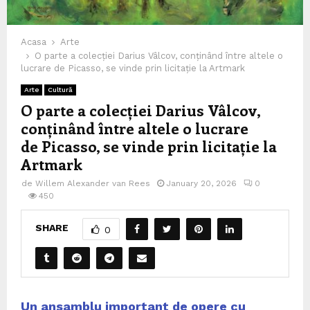
Acasa
Arte
O parte a colecției Darius Vâlcov, conținând între altele o
lucrare de Picasso, se vinde prin licitație la Artmark
Arte
Cultură
O parte a colecției Darius Vâlcov,
conținând între altele o lucrare
de Picasso, se vinde prin licitație la
Artmark
de
Willem Alexander van Rees
January 20, 2026
0
450
SHARE
0
Un ansamblu important de opere cu