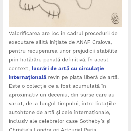
Valorificarea are loc în cadrul procedurii de
executare silită inițiate de ANAF Craiova,
pentru recuperarea unor prejudicii stabilite
prin hotărâre penală definitivă. În acest
context,
lucrări de artă cu circulație
internațională
revin pe piața liberă de artă.
Este o colecție ce a fost acumulată în
aproximativ un deceniu, din surse care au
variat, de-a lungul timpului, între lictațiile
autohtone de artă și cele internaționale,
inclusiv ale celebrelor case Sotheby’s și
Christie’s Londra ori Artcurial Paris.