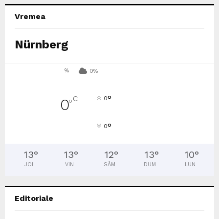
Vremea
Nürnberg
%
0%
°
C
0
0
°
°
0
13
°
13
°
12
°
13
°
10
°
JOI
VIN
SÂM
DUM
LUN
Editoriale