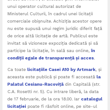
unui operator cultural autorizat de
Ministerul Culturii, în cadrul unei licitații
comerciale obișnuite. Achiziția acestor opere
nu este supusă unui regim juridic diferit față
de orice altă licitație de artă. Publicul este
invitat să vizioneze expoziția dedicată și să
participe la licitație, în sală sau online,
în
condiții egale de transparență și acces
.
Ca toate
licitațiile Casei A10 by Artmark
, și
aceasta este publică și poate fi accesată
la
Palatul Cesianu-Racoviță
din Capitală (str.
C.A. Rosetti nr. 5). Cu intrare liberă, la data
de 17 februarie, de la ora 18.00. Iar
catalogul
licitației
poate fi răsfoit online, pe site-ul