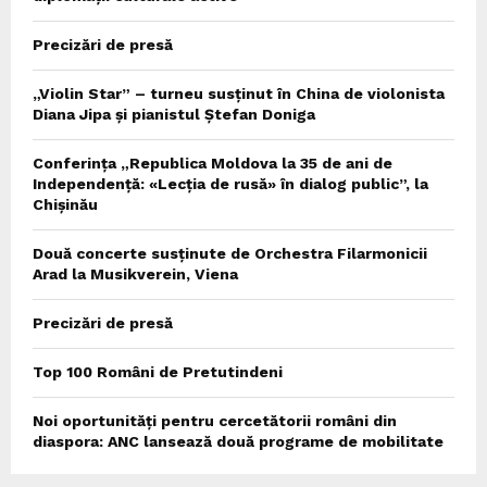
Precizări de presă
„Violin Star” – turneu susținut în China de violonista
Diana Jipa și pianistul Ștefan Doniga
Conferința „Republica Moldova la 35 de ani de
Independență: «Lecția de rusă» în dialog public”, la
Chișinău
Două concerte susținute de Orchestra Filarmonicii
Arad la Musikverein, Viena
Precizări de presă
Top 100 Români de Pretutindeni
Noi oportunități pentru cercetătorii români din
diaspora: ANC lansează două programe de mobilitate