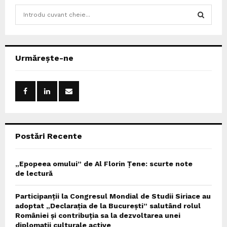
S
e
a
S
r
c
E
Urmărește-ne
h
f
A
o
r
R
:
C
Postări Recente
H
„Epopeea omului” de Al Florin Țene: scurte note
de lectură
Participanții la Congresul Mondial de Studii Siriace au
adoptat „Declarația de la București” salutând rolul
României și contribuția sa la dezvoltarea unei
diplomații culturale active