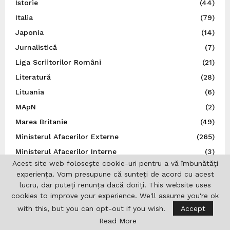
Istorie
(44)
Italia
(79)
Japonia
(14)
Jurnalistică
(7)
Liga Scriitorilor Români
(21)
Literatură
(28)
Lituania
(6)
MApN
(2)
Marea Britanie
(49)
Ministerul Afacerilor Externe
(265)
Ministerul Afacerilor Interne
(3)
Acest site web folosește cookie-uri pentru a vă îmbunătăți
Moldova
(113)
experiența. Vom presupune că sunteți de acord cu acest
Muzică
(44)
lucru, dar puteți renunța dacă doriți. This website uses
cookies to improve your experience. We'll assume you're ok
N.A.T.O.
(8)
with this, but you can opt-out if you wish.
Accept
Norvegia
(5)
Read More
Noutăți
(496)