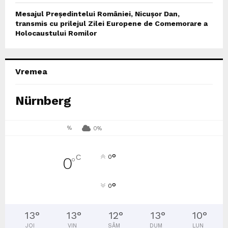
Mesajul Președintelui României, Nicușor Dan,
transmis cu prilejul Zilei Europene de Comemorare a
Holocaustului Romilor
Vremea
Nürnberg
%
0%
°
C
0
0
°
°
0
13
°
13
°
12
°
13
°
10
°
JOI
VIN
SÂM
DUM
LUN