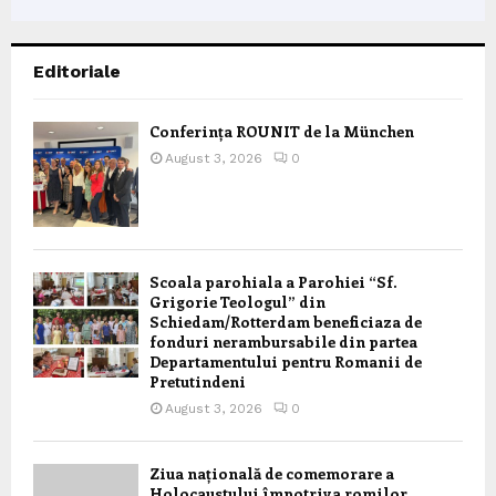
Editoriale
Conferința ROUNIT de la München
August 3, 2026
0
Scoala parohiala a Parohiei “Sf.
Grigorie Teologul” din
Schiedam/Rotterdam beneficiaza de
fonduri nerambursabile din partea
Departamentului pentru Romanii de
Pretutindeni
August 3, 2026
0
Ziua națională de comemorare a
Holocaustului împotriva romilor