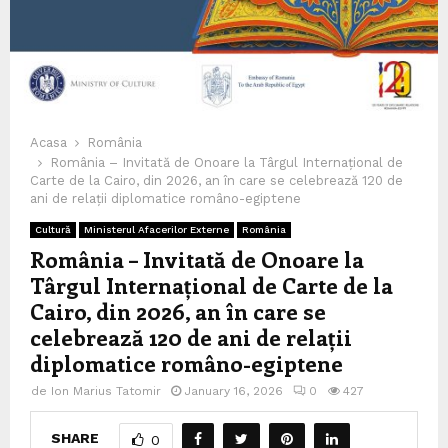
Acasa
România
România – Invitată de Onoare la Târgul Internațional de
Carte de la Cairo, din 2026, an în care se celebrează 120 de
ani de relații diplomatice româno-egiptene
Cultură
Ministerul Afacerilor Externe
România
România – Invitată de Onoare la
Târgul Internațional de Carte de la
Cairo, din 2026, an în care se
celebrează 120 de ani de relații
diplomatice româno-egiptene
de
Ion Marius Tatomir
January 16, 2026
0
427
SHARE
0