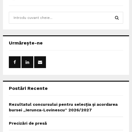
S
e
a
S
r
c
E
Urmărește-ne
h
f
A
o
r
R
:
C
Postări Recente
H
Rezultatul concursului pentru selecția și acordarea
bursei „Ierunca-Lovinescu” 2026/2027
Precizări de presă