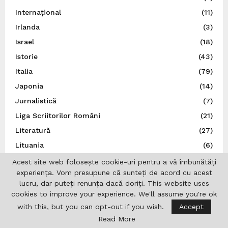
Internațional
(11)
Irlanda
(3)
Israel
(18)
Istorie
(43)
Italia
(79)
Japonia
(14)
Jurnalistică
(7)
Liga Scriitorilor Români
(21)
Literatură
(27)
Lituania
(6)
MApN
(2)
Acest site web folosește cookie-uri pentru a vă îmbunătăți
experiența. Vom presupune că sunteți de acord cu acest
Marea Britanie
(49)
lucru, dar puteți renunța dacă doriți. This website uses
Ministerul Afacerilor Externe
(262)
cookies to improve your experience. We'll assume you're ok
Ministerul Afacerilor Interne
(3)
with this, but you can opt-out if you wish.
Accept
Moldova
(111)
Read More