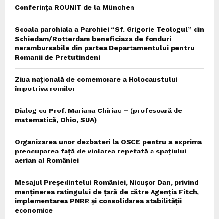
Conferința ROUNIT de la München
Scoala parohiala a Parohiei “Sf. Grigorie Teologul” din
Schiedam/Rotterdam beneficiaza de fonduri
nerambursabile din partea Departamentului pentru
Romanii de Pretutindeni
Ziua națională de comemorare a Holocaustului
împotriva romilor
Dialog cu Prof. Mariana Chiriac – (profesoară de
matematică, Ohio, SUA)
Organizarea unor dezbateri la OSCE pentru a exprima
preocuparea față de violarea repetată a spațiului
aerian al României
Mesajul Președintelui României, Nicușor Dan, privind
menținerea ratingului de țară de către Agenția Fitch,
implementarea PNRR și consolidarea stabilității
economice