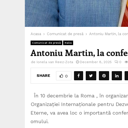
Acasa
Comunicat de presă
Antoniu Martin, la co
Comunicat de presă
Italia
Antoniu Martin, la conf
de
Ionela van Reez-Zota
December 8, 2025
0
SHARE
0
În 10 decembrie la Roma , în organizare
Organizației Internaționale pentru Dezvol
Eterne, va avea loc o importantă confer
omului.