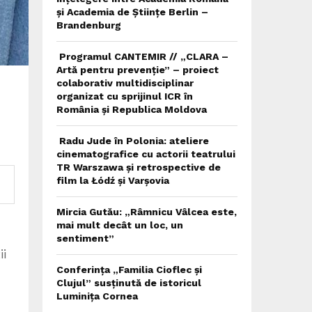
și Academia de Științe Berlin –
Brandenburg
Programul CANTEMIR // „CLARA –
Artă pentru prevenție” – proiect
colaborativ multidisciplinar
organizat cu sprijinul ICR în
România și Republica Moldova
Radu Jude în Polonia: ateliere
cinematografice cu actorii teatrului
TR Warszawa și retrospective de
film la Łódź și Varșovia
Mircia Gutău: „Râmnicu Vâlcea este,
mai mult decât un loc, un
sentiment”
ii
Conferința „Familia Cioflec și
Clujul” susținută de istoricul
Luminița Cornea