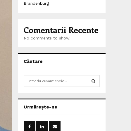
Brandenburg
Comentarii Recente
No comments to show.
Căutare
S
e
a
S
r
c
E
Urmărește-ne
h
f
A
o
r
R