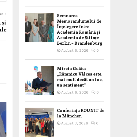
Semnarea
RE
Memorandumului de
 și
Înțelegere între
ale
Academia Română și
Academia de Științe
Berlin – Brandenburg
August 6, 2026
0
Mircia Gutău:
„Râmnicu Vâlcea este,
mai mult decât un loc,
un sentiment”
August 6, 2026
0
Conferința ROUNIT de
la München
August 3, 2026
0