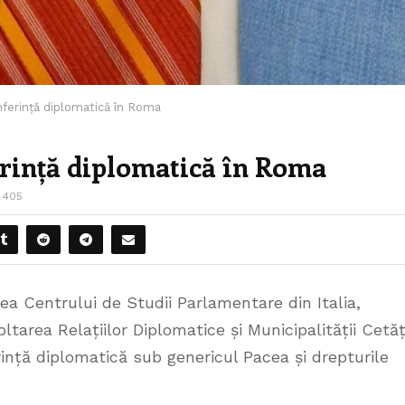
nferință diplomatică în Roma
erință diplomatică în Roma
405
a Centrului de Studii Parlamentare din Italia,
tarea Relațiilor Diplomatice și Municipalității Cetăț
ință diplomatică sub genericul Pacea și drepturile