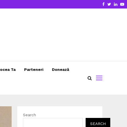
Facebook
Twitter
Linke
Y
ocea Ta
Parteneri
Donează
Search
SEARCH