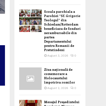
Scoala parohiala a
Parohiei “Sf. Grigorie
Teologul” din
Schiedam/Rotterdam
beneficiaza de fonduri
nerambursabile din
partea
Departamentului
pentru Romanii de
Pretutindeni
August 3, 2026
0
Ziua națională de
comemorare a
Holocaustului
împotriva romilor
August 2, 2026
0
i
Mesajul Președintelui