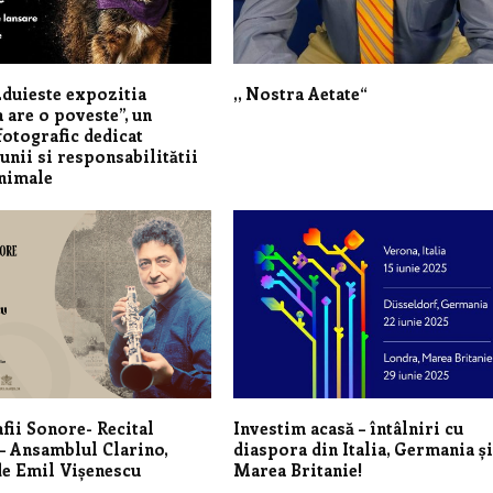
duieste expozitia
,, Nostra Aetate“
 are o poveste”, un
fotografic dedicat
nii si responsabilitătii
animale
fii Sonore- Recital
Investim acasă – întâlniri cu
 – Ansamblul Clarino,
diaspora din Italia, Germania ș
e Emil Vișenescu
Marea Britanie!