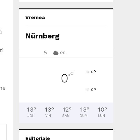
Vremea
ă
Nürnberg
ți
%
0%
°
0
C
0
°
une
°
0
13
°
13
°
12
°
13
°
10
°
JOI
VIN
SÂM
DUM
LUN
Editoriale