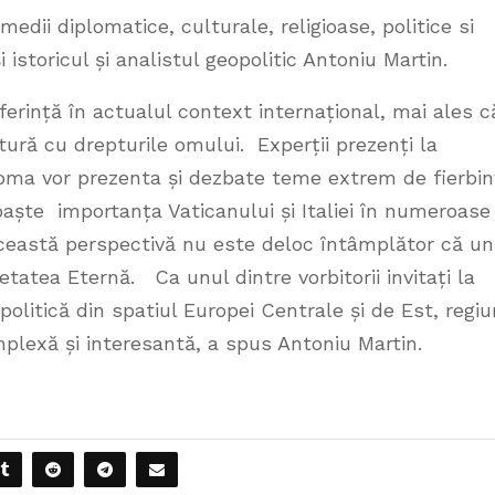
medii diplomatice, culturale, religioase, politice si
și istoricul și analistul geopolitic Antoniu Martin.
rință în actualul context internațional, mai ales c
tură cu drepturile omului. Experții prezenți la
oma vor prezenta și dezbate teme extrem de fierbin
ște importanța Vaticanului și Italiei în numeroase
 această perspectivă nu este deloc întâmplător că un
tatea Eternă. Ca unul dintre vorbitorii invitați la
opolitică din spatiul Europei Centrale și de Est, regi
mplexă și interesantă, a spus Antoniu Martin.