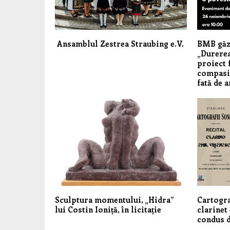
Ansamblul Zestrea Straubing e.V.
BMB găz
„Durerea
proiect 
compasiu
fată de 
Sculptura momentului, „Hidra”
Cartogra
lui Costin Ioniță, în licitație
clarinet
condus d