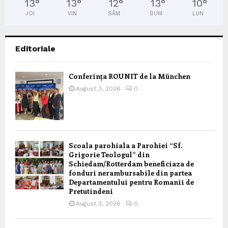
13
°
13
°
12
°
13
°
10
°
JOI
VIN
SÂM
DUM
LUN
Editoriale
Conferința ROUNIT de la München
August 3, 2026
0
Scoala parohiala a Parohiei “Sf.
Grigorie Teologul” din
Schiedam/Rotterdam beneficiaza de
fonduri nerambursabile din partea
Departamentului pentru Romanii de
Pretutindeni
August 3, 2026
0