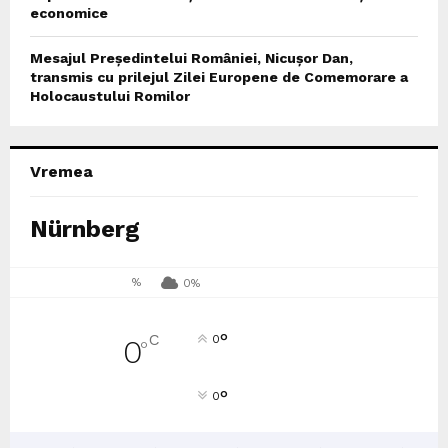
economice
Mesajul Președintelui României, Nicușor Dan,
transmis cu prilejul Zilei Europene de Comemorare a
Holocaustului Romilor
Vremea
Nürnberg
%
0%
°
C
0
0
°
°
0