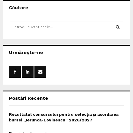
Căutare
S
e
a
S
r
c
E
Urmărește-ne
h
f
A
o
r
R
:
C
Postări Recente
H
Rezultatul concursului pentru selecția și acordarea
bursei „Ierunca-Lovinescu” 2026/2027