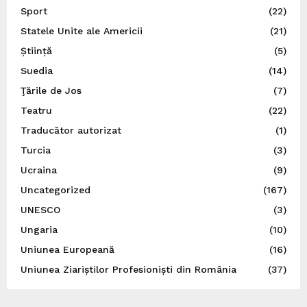
Sport
(22)
Statele Unite ale Americii
(21)
Știință
(5)
Suedia
(14)
Ţările de Jos
(7)
Teatru
(22)
Traducător autorizat
(1)
Turcia
(3)
Ucraina
(9)
Uncategorized
(167)
UNESCO
(3)
Ungaria
(10)
Uniunea Europeană
(16)
Uniunea Ziariștilor Profesioniști din România
(37)