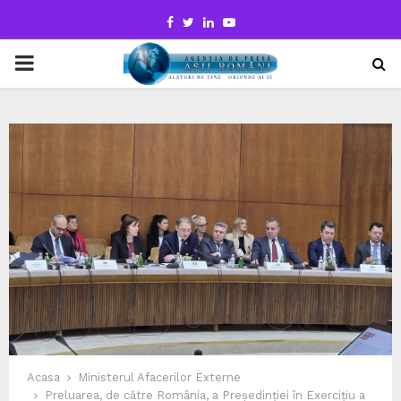
Facebook
Twitter
Linkedin
Youtube
PRIMARY
MENU
Acasa
Ministerul Afacerilor Externe
Preluarea, de către România, a Președinției în Exercițiu a