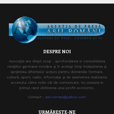
DESPRE NOI
Asociaţia are drept scop , aprofundarea si consolidarea
relaţiilor germane-române şi în acelaşi timp îndeplinirea şi
sprijinirea diferitelor acţiuni pentru domeniile formare,
cultură, sport, radio, Informaţie şi de asemenea realizarea
accesului către noile căi de comunicare. nu vizeaza in
primul rand obtinerea unui profit economic.
Contact :
asii.romani@yahoo.com
URMĂREȘTE-NE