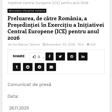
Inițiativei Central Europene (ICE) pentru anul 2026
Ministerul Afacerilor Externe
Preluarea, de către România, a
Președinției în Exercițiu a Inițiativei
Central Europene (ICE) pentru anul
2026
de
Ion Marius Tatomir
November 30, 2025
0
320
SHARE
0
Comunicat de presă
Data:
26.11.2025