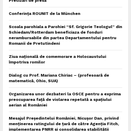
Precizări de presă
Conferința ROUNIT de la München
Scoala parohiala a Parohiei “Sf. Grigorie Teologul” din
Schiedam/Rotterdam beneficiaza de fonduri
nerambursabile din partea Departamentului pentru
Romanii de Pretutindeni
Ziua națională de comemorare a Holocaustului
împotriva romilor
Dialog cu Prof. Mariana Chiriac – (profesoară de
matematică, Ohio, SUA)
Organizarea unor dezbateri la OSCE pentru a exprima
preocuparea față de violarea repetată a spațiului
aerian al României
Mesajul Președintelui României, Nicușor Dan, privind
menținerea ratingului de țară de către Agenția Fitch,
implementarea PNRR și consolidarea stabilității