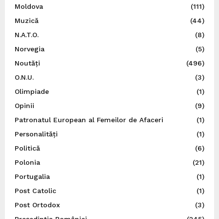
Moldova
(111)
Muzică
(44)
N.A.T.O.
(8)
Norvegia
(5)
Noutăți
(496)
O.N.U.
(3)
Olimpiade
(1)
Opinii
(9)
Patronatul European al Femeilor de Afaceri
(1)
Personalități
(1)
Politică
(6)
Polonia
(21)
Portugalia
(1)
Post Catolic
(1)
Post Ortodox
(3)
Preşedinţia României
(245)