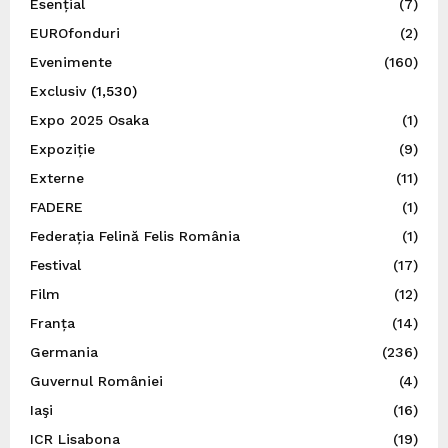
Esențial
(7)
EUROfonduri
(2)
Evenimente
(160)
Exclusiv
(1,530)
Expo 2025 Osaka
(1)
Expoziție
(9)
Externe
(11)
FADERE
(1)
Federația Felină Felis România
(1)
Festival
(17)
Film
(12)
Franța
(14)
Germania
(236)
Guvernul României
(4)
Iaşi
(16)
ICR Lisabona
(19)