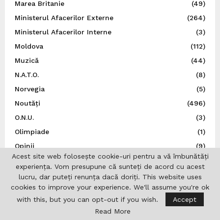
Marea Britanie
(49)
Ministerul Afacerilor Externe
(264)
Ministerul Afacerilor Interne
(3)
Moldova
(112)
Muzică
(44)
N.A.T.O.
(8)
Norvegia
(5)
Noutăți
(496)
O.N.U.
(3)
Olimpiade
(1)
Opinii
(9)
Acest site web folosește cookie-uri pentru a vă îmbunătăți
Patronatul European al Femeilor de Afaceri
(1)
experiența. Vom presupune că sunteți de acord cu acest
Personalități
(1)
lucru, dar puteți renunța dacă doriți. This website uses
cookies to improve your experience. We'll assume you're ok
Politică
(6)
with this, but you can opt-out if you wish.
Accept
Polonia
(22)
Read More
Portugalia
(1)