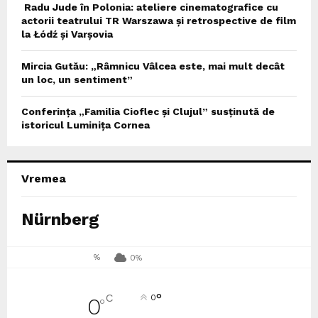
Radu Jude în Polonia: ateliere cinematografice cu
actorii teatrului TR Warszawa și retrospective de film
la Łódź și Varșovia
Mircia Gutău: „Râmnicu Vâlcea este, mai mult decât
un loc, un sentiment”
Conferința „Familia Cioflec și Clujul” susținută de
istoricul Luminița Cornea
Vremea
Nürnberg
%
0%
°
C
0
0
°