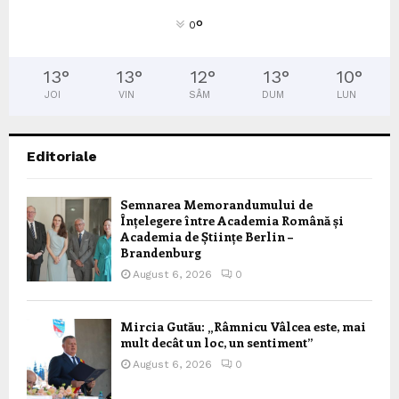
°
0
13
°
13
°
12
°
13
°
10
°
JOI
VIN
SÂM
DUM
LUN
Editoriale
Semnarea Memorandumului de
Înțelegere între Academia Română și
Academia de Științe Berlin –
Brandenburg
August 6, 2026
0
Mircia Gutău: „Râmnicu Vâlcea este, mai
mult decât un loc, un sentiment”
August 6, 2026
0