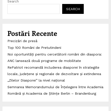
Search
SEARCH
Postări Recente
Precizări de presă
Top 100 Români de Pretutindeni
Noi oportunități pentru cercetătorii români din diaspora:
ANC lansează două programe de mobilitate
RePatriot recomandă includerea diasporei în strategiile
locale, județene și regionale de dezvoltare și extinderea
„Zilelor Diasporei” la nivel național
Semnarea Memorandumului de Înțelegere între Academia
Română și Academia de Științe Berlin – Brandenburg