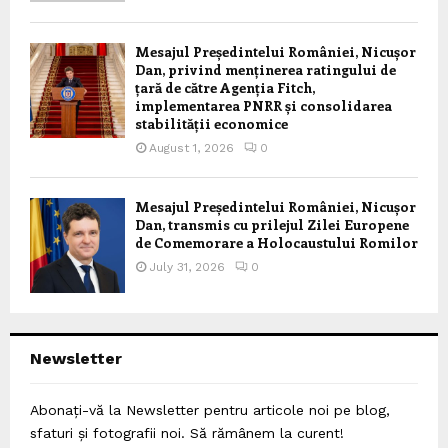
Mesajul Președintelui României, Nicușor
Dan, privind menținerea ratingului de
țară de către Agenția Fitch,
implementarea PNRR și consolidarea
stabilității economice
August 1, 2026
0
Mesajul Președintelui României, Nicușor
Dan, transmis cu prilejul Zilei Europene
de Comemorare a Holocaustului Romilor
July 31, 2026
0
Newsletter
Abonați-vă la Newsletter pentru articole noi pe blog,
sfaturi și fotografii noi. Să rămânem la curent!