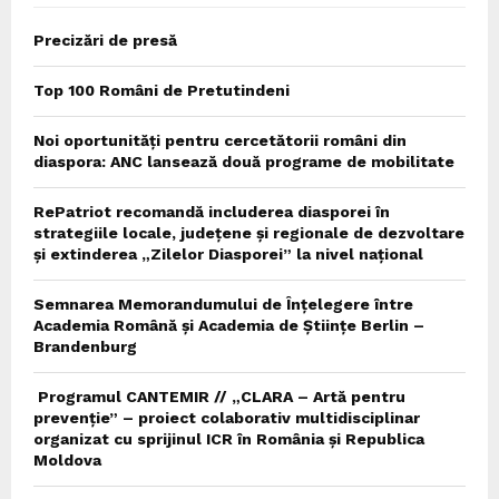
Precizări de presă
Top 100 Români de Pretutindeni
Noi oportunități pentru cercetătorii români din
diaspora: ANC lansează două programe de mobilitate
RePatriot recomandă includerea diasporei în
strategiile locale, județene și regionale de dezvoltare
și extinderea „Zilelor Diasporei” la nivel național
Semnarea Memorandumului de Înțelegere între
Academia Română și Academia de Științe Berlin –
Brandenburg
Programul CANTEMIR // „CLARA – Artă pentru
prevenție” – proiect colaborativ multidisciplinar
organizat cu sprijinul ICR în România și Republica
Moldova