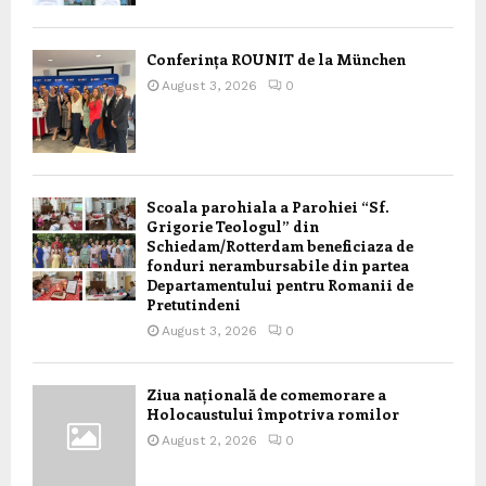
Conferința ROUNIT de la München
August 3, 2026
0
Scoala parohiala a Parohiei “Sf.
Grigorie Teologul” din
Schiedam/Rotterdam beneficiaza de
fonduri nerambursabile din partea
Departamentului pentru Romanii de
Pretutindeni
August 3, 2026
0
Ziua națională de comemorare a
Holocaustului împotriva romilor
August 2, 2026
0