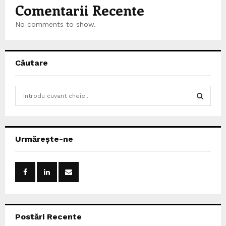
Comentarii Recente
No comments to show.
Căutare
S
e
a
S
r
c
E
Urmărește-ne
h
f
A
o
r
R
:
C
Postări Recente
H