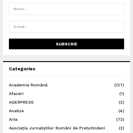
Categories
Academia Română
(127)
Afaceri
(1)
AGERPRESS
(2)
Analize
(4)
Arte
(72)
Asociația Jurnaliștilor Români de Pretutindeni
(2)