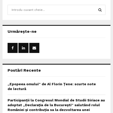
S
e
a
S
r
c
E
Urmărește-ne
h
f
A
o
r
R
:
C
Postări Recente
H
„Epopeea omului” de Al Florin Țene: scurte note
de lectură
Participanții la Congresul Mondial de Studii Siriace au
adoptat „Declarația de la București” salutând rolul
României și contribuția sa la dezvoltarea unei