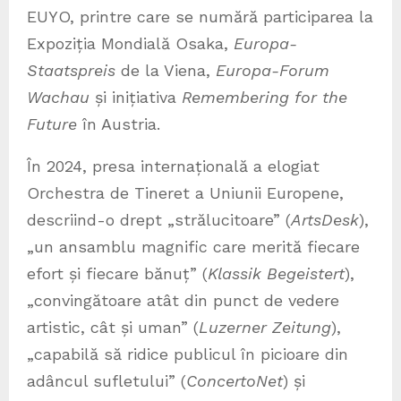
EUYO, printre care se numără participarea la
Expoziția Mondială Osaka,
Europa-
Staatspreis
de la Viena,
Europa-Forum
Wachau
și inițiativa
Remembering for the
Future
în Austria.
În 2024, presa internațională a elogiat
Orchestra de Tineret a Uniunii Europene,
descriind-o drept „strălucitoare” (
ArtsDesk
),
„un ansamblu magnific care merită fiecare
efort și fiecare bănuț” (
Klassik Begeistert
),
„convingătoare atât din punct de vedere
artistic, cât și uman” (
Luzerner Zeitung
),
„capabilă să ridice publicul în picioare din
adâncul sufletului” (
ConcertoNet
) și