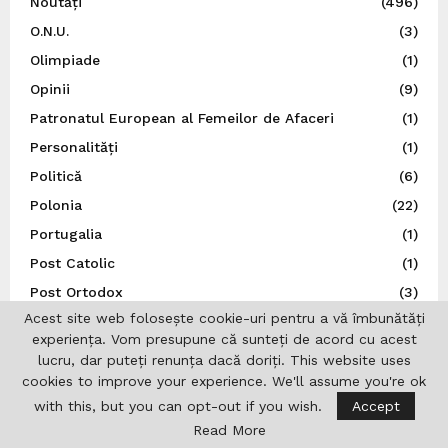
Noutăți
(496)
O.N.U.
(3)
Olimpiade
(1)
Opinii
(9)
Patronatul European al Femeilor de Afaceri
(1)
Personalități
(1)
Politică
(6)
Polonia
(22)
Portugalia
(1)
Post Catolic
(1)
Post Ortodox
(3)
Acest site web folosește cookie-uri pentru a vă îmbunătăți
Preşedinţia României
(245)
experiența. Vom presupune că sunteți de acord cu acest
Război, Ucraina
(16)
lucru, dar puteți renunța dacă doriți. This website uses
Religie
(37)
cookies to improve your experience. We'll assume you're ok
with this, but you can opt-out if you wish.
Accept
REPATRIOT
(31)
Read More
România
(856)