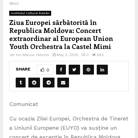
Mimi
Institutul Cultural Român
Ziua Europei sărbătorită în
Republica Moldova: Concert
extraordinar al European Union
Youth Orchestra la Castel Mimi
de
Ion Marius Tatomir
May 2, 2025
0
682
SHARE
0
Comunicat
Cu ocazia Zilei Europei, Orchestra de Tineret
a Uniunii Europene (EUYO) va susține un
concert de excepție în Republica Moldova,