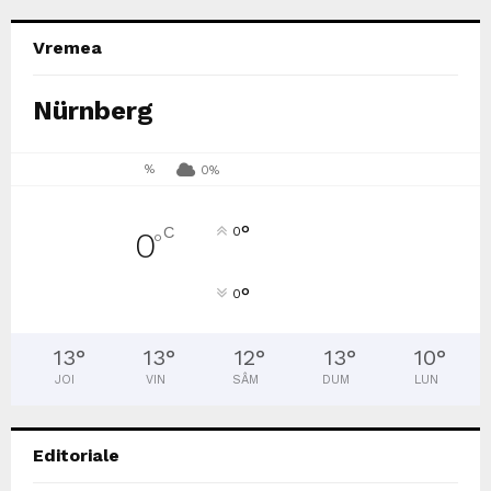
Vremea
Nürnberg
%
0%
°
C
0
0
°
°
0
13
°
13
°
12
°
13
°
10
°
JOI
VIN
SÂM
DUM
LUN
Editoriale