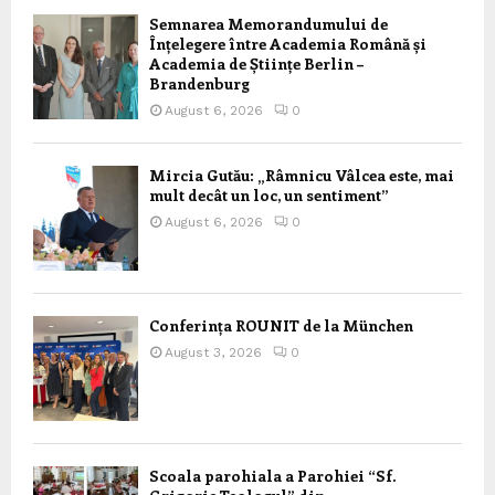
Semnarea Memorandumului de
Înțelegere între Academia Română și
Academia de Științe Berlin –
Brandenburg
August 6, 2026
0
Mircia Gutău: „Râmnicu Vâlcea este, mai
mult decât un loc, un sentiment”
August 6, 2026
0
Conferința ROUNIT de la München
August 3, 2026
0
Scoala parohiala a Parohiei “Sf.