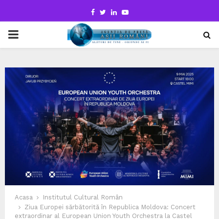
Facebook
Twitter
Linkedin
Youtube
PRIMARY
MENU
Acasa
Institutul Cultural Român
Ziua Europei sărbătorită în Republica Moldova: Concert
extraordinar al European Union Youth Orchestra la Castel