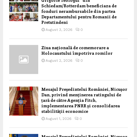
Grigorie Teologul” din
Schiedam/Rotterdam beneficiaza de
fonduri nerambursabile din partea
Departamentului pentru Romanii de
Pretutindeni
August 3, 2026
0
Ziua națională de comemorare a
Holocaustului împotriva romilor
August 2, 2026
0
Mesajul Președintelui României, Nicușor
Dan, privind menținerea ratingului de
țară de către Agenția Fitch,
implementarea PNRR și consolidarea
stabilității economice
August 1, 2026
0
Mesajul Președintelui României, Nicușor