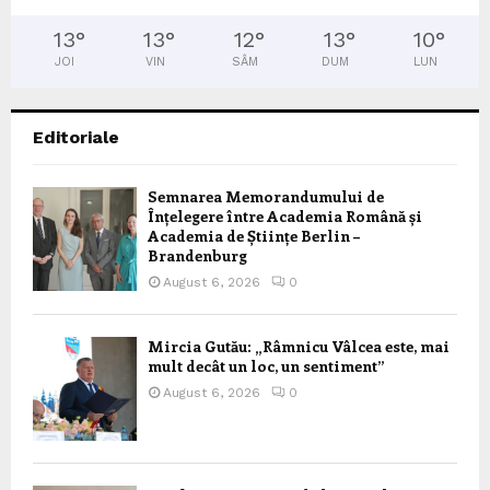
13
°
13
°
12
°
13
°
10
°
JOI
VIN
SÂM
DUM
LUN
Editoriale
Semnarea Memorandumului de
Înțelegere între Academia Română și
Academia de Științe Berlin –
Brandenburg
August 6, 2026
0
Mircia Gutău: „Râmnicu Vâlcea este, mai
mult decât un loc, un sentiment”
August 6, 2026
0