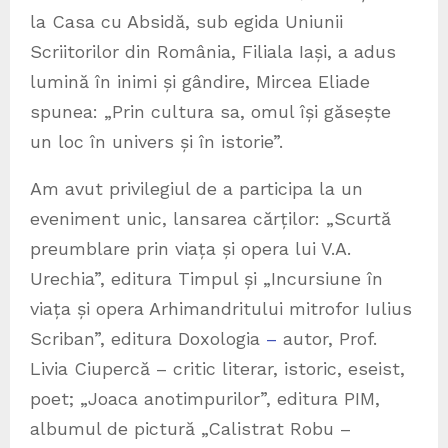
la Casa cu Absidă, sub egida Uniunii
Scriitorilor din România, Filiala Iași, a adus
lumină în inimi și gândire, Mircea Eliade
spunea: „Prin cultura sa, omul își găsește
un loc în univers și în istorie”.
Am avut privilegiul de a participa la un
eveniment unic, lansarea cărților: „Scurtă
preumblare prin viața și opera lui V.A.
Urechia”, editura Timpul și „Incursiune în
viața și opera Arhimandritului mitrofor Iulius
Scriban”, editura Doxologia
–
autor, Prof.
Livia Ciupercă – critic literar, istoric, eseist,
poet; „Joaca anotimpurilor”, editura PIM,
albumul de pictură „Calistrat Robu –