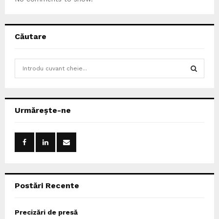
Căutare
S
e
a
S
r
c
E
Urmărește-ne
h
f
A
o
r
R
:
C
Postări Recente
H
Precizări de presă