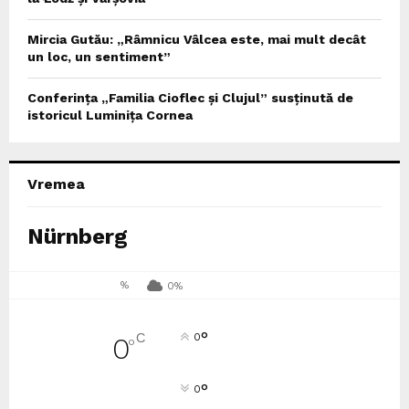
Mircia Gutău: „Râmnicu Vâlcea este, mai mult decât
un loc, un sentiment”
Conferința „Familia Cioflec și Clujul” susținută de
istoricul Luminița Cornea
Vremea
Nürnberg
%
0%
°
C
0
0
°
°
0