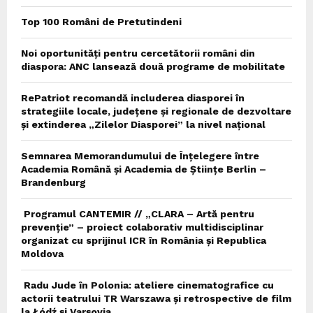
Top 100 Români de Pretutindeni
Noi oportunități pentru cercetătorii români din
diaspora: ANC lansează două programe de mobilitate
RePatriot recomandă includerea diasporei în
strategiile locale, județene și regionale de dezvoltare
și extinderea „Zilelor Diasporei” la nivel național
Semnarea Memorandumului de Înțelegere între
Academia Română și Academia de Științe Berlin –
Brandenburg
Programul CANTEMIR // „CLARA – Artă pentru
prevenție” – proiect colaborativ multidisciplinar
organizat cu sprijinul ICR în România și Republica
Moldova
Radu Jude în Polonia: ateliere cinematografice cu
actorii teatrului TR Warszawa și retrospective de film
la Łódź și Varșovia