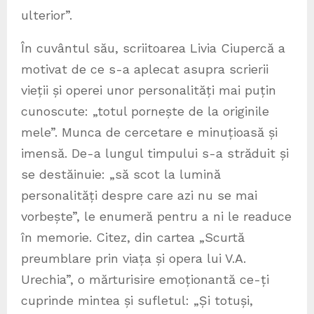
ulterior”.
În cuvântul său, scriitoarea Livia Ciupercă a
motivat de ce s-a aplecat asupra scrierii
vieții și operei unor personalități mai puțin
cunoscute: „totul pornește de la originile
mele”. Munca de cercetare e minuțioasă și
imensă. De-a lungul timpului s-a străduit și
se destăinuie: „să scot la lumină
personalități despre care azi nu se mai
vorbește”, le enumeră pentru a ni le readuce
în memorie. Citez, din cartea „Scurtă
preumblare prin viața și opera lui V.A.
Urechia”, o mărturisire emoționantă ce-ți
cuprinde mintea și sufletul: „Și totuși,