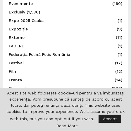
Evenimente
(160)
Exclusiv
(1,530)
Expo 2025 Osaka
(1)
Expoziție
(9)
Externe
(11)
FADERE
(1)
Federația Felină Felis România
(1)
Festival
(17)
Film
(12)
Franța
(14)
Germania
(236)
Acest site web folosește cookie-uri pentru a vă îmbunătăți
Guvernul României
(4)
experiența. Vom presupune că sunteți de acord cu acest
lucru, dar puteți renunța dacă doriți. This website uses
Iaşi
(16)
cookies to improve your experience. We'll assume you're ok
ICR Lisabona
(19)
with this, but you can opt-out if you wish.
Accept
ICR Londra
(20)
Read More
India
(3)