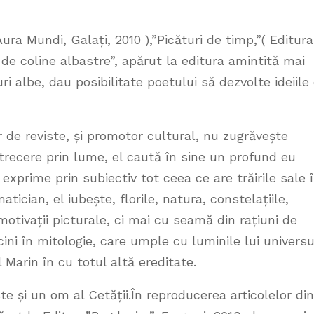
ura Mundi, Galați, 2010 ),”Picături de timp,”( Editura
 de coline albastre”, apărut la editura amintită mai
ri albe, dau posibilitate poetului să dezvolte ideiile
or de reviste, și promotor cultural, nu zugrăvește
n trecere prin lume, el caută în sine un profund eu
 exprime prin subiectiv tot ceea ce are trăirile sale 
tician, el iubește, florile, natura, constelațiile,
otivații picturale, ci mai cu seamă din rațiuni de
cini în mitologie, care umple cu luminile lui universu
l Marin în cu totul altă ereditate.
te și un om al Cetății.În reproducerea articolelor din