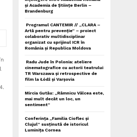
și Academia de Științe Berlin –
Brandenburg
Programul CANTEMIR // „CLARA –
Artă pentru prevenție” – proiect
colaborativ multidisciplinar
organizat cu sprijinul ICR în
România și Republica Moldova
în
Radu Jude în Polonia: ateliere
cinematografice cu actorii teatrului
l
TR Warszawa și retrospective de
film la Łódź și Varșovia
4.
Mircia Gutău: „Râmnicu Vâlcea este,
mai mult decât un loc, un
sentiment”
Conferința „Familia Cioflec și
Clujul” susținută de istoricul
Luminița Cornea