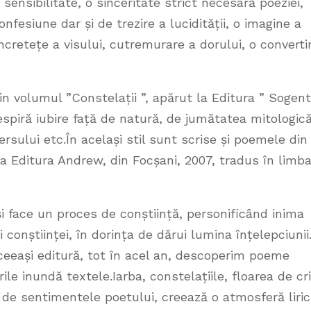
i sensibilitate, o sinceritate strict necesară poeziei,
nfesiune dar și de trezire a lucidității, o imagine a
oncretețe a visului, cutremurare a dorului, o converti
n volumul ”Constelații ”, apărut la Editura ” Sogent
espiră iubire față de natură, de jumătatea mitologic
rsului etc.În același stil sunt scrise și poemele din
a Editura Andrew, din Focșani, 2007, tradus în limb
și face un proces de conștiință, personificând inima
 conștiinței, în dorința de dărui lumina înțelepciunii
aceeași editură, tot în acel an, descoperim poeme
le inundă textele.Iarba, constelațiile, floarea de cri
 de sentimentele poetului, creează o atmosferă liri