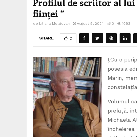
Profilul de scriitor al lu
ființei ”
de
Liliana Moldovan
August 9, 2024
0
1093
SHARE
0
țCu o perip
posesia edi
Marin, memb
constelația
Volumul car
prefață, in
Michaela Al
încheierea 