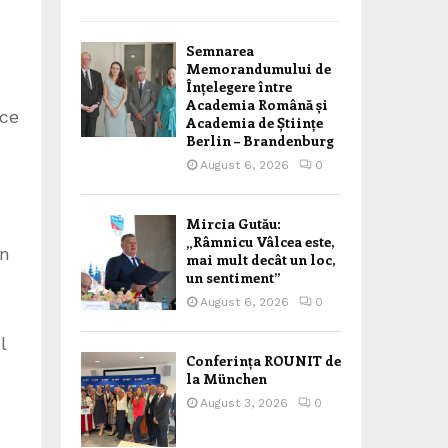
Semnarea
Memorandumului de
Înțelegere între
Academia Română și
 ce
Academia de Științe
Berlin – Brandenburg
August 6, 2026
0
Mircia Gutău:
„Râmnicu Vâlcea este,
în
mai mult decât un loc,
un sentiment”
August 6, 2026
0
l
Conferința ROUNIT de
la München
August 3, 2026
0