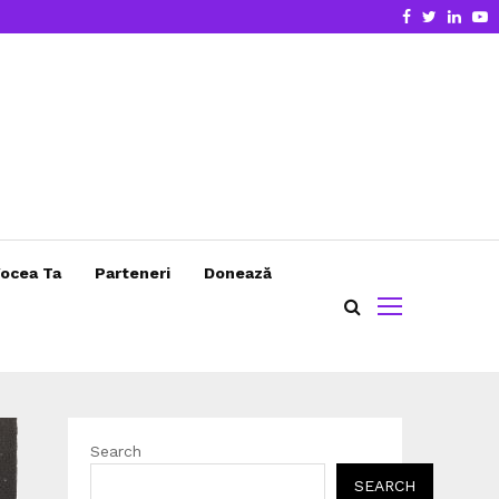
Facebook
Twitter
Linke
Y
ocea Ta
Parteneri
Donează
Search
SEARCH