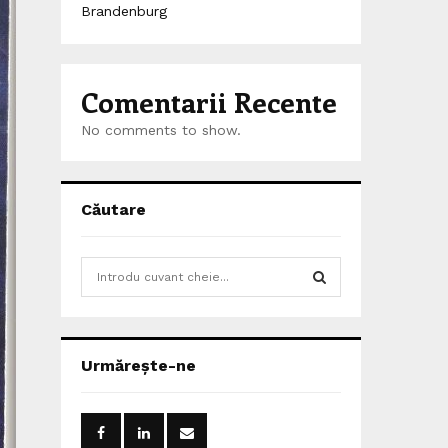
Brandenburg
Comentarii Recente
No comments to show.
Căutare
S
e
a
S
r
c
E
Urmărește-ne
h
f
A
o
r
R