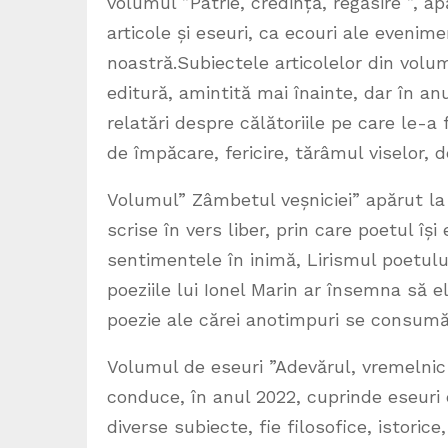
volumul ”Patrie, credință, regăsire ”, a
articole și eseuri, ca ecouri ale evenime
noastră.Subiectele articolelor din volu
editură, amintită mai înainte, dar în anu
relatări despre călătoriile pe care le-
de împăcare, fericire, tărâmul viselor, d
Volumul” Zâmbetul veșniciei” apărut la
scrise în vers liber, prin care poetul îș
sentimentele în inimă, Lirismul poetului
poeziile lui Ionel Marin ar însemna să el
poezie ale cărei anotimpuri se consumă
Volumul de eseuri ”Adevărul, vremelnic 
conduce, în anul 2022, cuprinde eseuri 
diverse subiecte, fie filosofice, istorice,