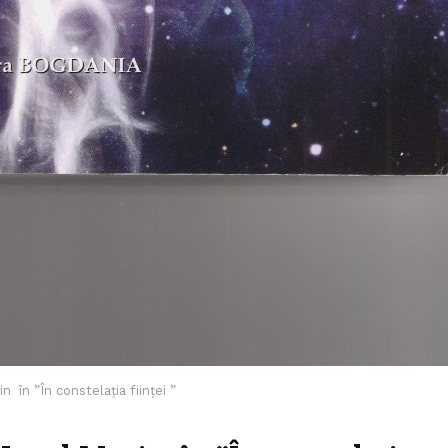
in în ”În constelația ființei ”