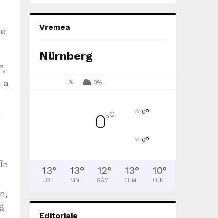
Vremea
re
Nürnberg
”,
ă a
%
0%
a
°
0
C
0
°
°
0
.În
13
°
13
°
12
°
13
°
10
°
JOI
VIN
SÂM
DUM
LUN
n,
că
Editoriale