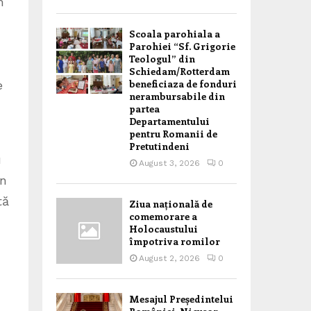
m
Scoala parohiala a
Parohiei “Sf. Grigorie
Teologul” din
Schiedam/Rotterdam
beneficiaza de fonduri
e
nerambursabile din
partea
Departamentului
pentru Romanii de
Pretutindeni
u
August 3, 2026
0
in
tă
Ziua națională de
comemorare a
Holocaustului
împotriva romilor
August 2, 2026
0
Mesajul Președintelui