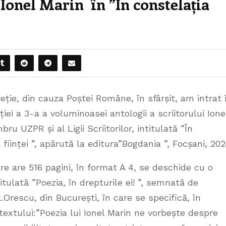
i Ionel Marin în ”În constelația
eție, din cauza Poștei Române, în sfârșit, am intrat 
ției a 3-a a voluminoasei antologii a scriitorului Ione
ru UZPR și al Ligii Scriitorilor, intitulată ”În
 ființei ”, apărută la editura”Bogdania ”, Focșani, 202
e are 516 pagini, în format A 4, se deschide cu o
titulată ”Poezia, în drepturile ei! ”, semnată de
.Orescu, din București, în care se specifică, în
textului:”Poezia lui Ionel Marin ne vorbește despre