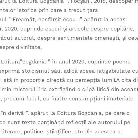
părut la Editura”Bogdania ”, Focșani, 2018, descoperi
ntelor istorice prin care a trecut țara
mul ” Freamăt, nesfârșit ecou…” apărut la aceași
l 2020, cuprinde eseuri și articole despre copilărie,
a făcut autorul, despre sentimentele omenești, și cel
espre divinitate,
 Editura”Bogdania ” în anul 2020, cuprinde poeme
i exprimă stoicismul său, adică aceea fatigabilitate c
 stă în proporție directă cu percepția lumii.A cita d
imin misterul liric extrăgând o clipă lirică din aceas
, precum focul, cu înalte consumpțiuni imateriale.
în derivă ”, apărut la Editura Bogdania, pe care o
ce sunt texte conținând reflecții ale autorului pe
 literare, politice, științifice, etc.Din acestea se