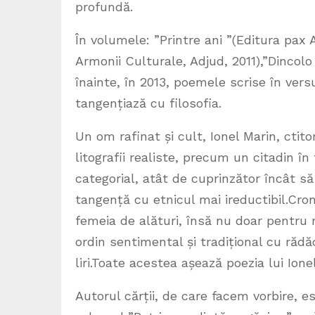
profundă.
În volumele: ”Printre ani ”(Editura pax A
Armonii Culturale, Adjud, 2011),”Dincolo
înainte, în 2013, poemele scrise în versu
tangențiază cu filosofia.
Un om rafinat și cult, Ionel Marin, ctit
litografii realiste, precum un citadin î
categorial, atât de cuprinzător încât să
tangență cu etnicul mai ireductibil.Croma
femeia de alături, însă nu doar pentru m
ordin sentimental și tradițional cu rădă
liri.Toate acestea așează poezia lui Ione
Autorul cărții, de care facem vorbire, es