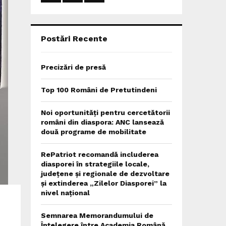
:
C
H
Postări Recente
Precizări de presă
Top 100 Români de Pretutindeni
Noi oportunități pentru cercetătorii
români din diaspora: ANC lansează
două programe de mobilitate
RePatriot recomandă includerea
diasporei în strategiile locale,
județene și regionale de dezvoltare
și extinderea „Zilelor Diasporei” la
nivel național
Semnarea Memorandumului de
Înțelegere între Academia Română