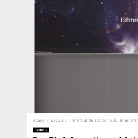
Acasa
Exclusiv
Profilul de scriitor al lui Ionel Mar
Exclusiv