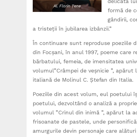
delicata lu
Al. Florin Țene
formă de co
gândirii, c
a tristeții în jubilarea izbânzii.”
În continuare sunt reproduse poeziile di
din Focșani, în anul 1997, poeme care r
bărbatului, femeia, de imensitatea unive
volumul”Crâmpei de veșnicie ”, apărut l
italiană de Molinul C. Ștefan din Italia.
Poeziile din acest volum, eul poetului î
poetului, dezvoltând o analiză a propriei
volumul ”Crinul din inimă ”, apărut la 
frisoanate de pastele, unde personificări
amurgurile devin personaje care alături