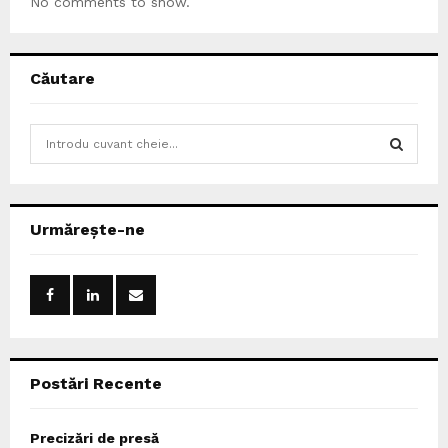
No comments to show.
Căutare
S
e
a
S
r
c
E
Urmărește-ne
h
f
A
o
r
R
:
C
Postări Recente
H
Precizări de presă