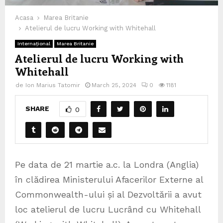
Acasa
Marea Britanie
Atelierul de lucru Working with Whitehall
Internațional
Marea Britanie
Atelierul de lucru Working with
Whitehall
de
Ion Marius Tatomir
March 25, 2024
0
1181
SHARE
0
Pe data de 21 martie a.c. la Londra (Anglia)
în clădirea Ministerului Afacerilor Externe al
Commonwealth-ului și al Dezvoltării a avut
loc atelierul de lucru Lucrând cu Whitehall