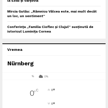
la Łódź și Varșovia
Mircia Gutău: „Râmnicu Vâlcea este, mai mult decât
un loc, un sentiment”
Conferința „Familia Cioflec și Clujul” susținută de
istoricul Luminița Cornea
Vremea
Nürnberg
%
0%
°
C
0
0
°
°
0