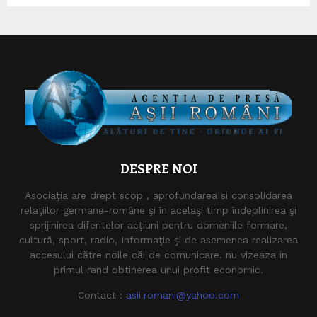
DESPRE NOI
Asociaţia are drept scop , aprofundarea si consolidarea
relaţiilor germane-române şi în acelaşi timp îndeplinirea şi
sprijinirea diferitelor acţiuni pentru domeniile formare,
cultură, sport, radio, Informaţie şi de asemenea realizarea
accesului către noile căi de comunicare. nu vizeaza in
primul rand obtinerea unui profit economic.
Contact :
asii.romani@yahoo.com