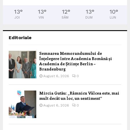
13
°
13
°
12
°
13
°
10
°
JOI
VIN
SÂM
DUM
LUN
Editoriale
Semnarea Memorandumului de
Înțelegere între Academia Română și
Academia de Științe Berlin –
Brandenburg
August 6, 2026
0
Mircia Gutău: „Râmnicu Vâlcea este, mai
mult decât un loc, un sentiment”
August 6, 2026
0