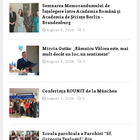
Semnarea Memorandumului de
Înțelegere între Academia Română și
Academia de Științe Berlin –
Brandenburg
August 6, 2026
0
Mircia Gutău: „Râmnicu Vâlcea este, mai
mult decât un loc, un sentiment”
August 6, 2026
0
Conferința ROUNIT de la München
August 3, 2026
0
Scoala parohiala a Parohiei “Sf.
Grigorie Teologul” din