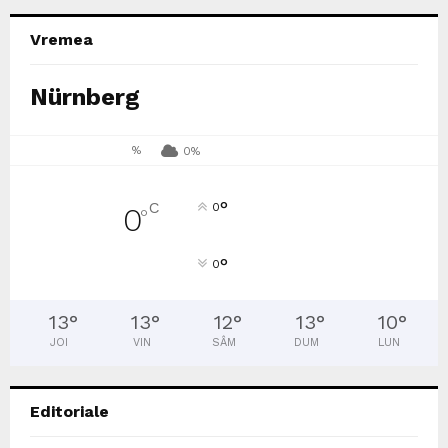
Vremea
Nürnberg
%
0%
°
C
0
0
°
°
0
13
°
13
°
12
°
13
°
10
°
JOI
VIN
SÂM
DUM
LUN
Editoriale