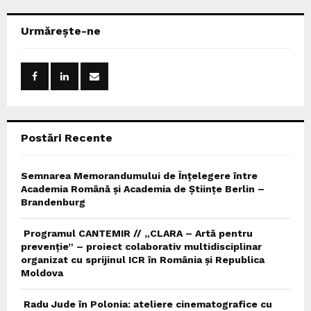
r
c
E
Urmărește-ne
h
f
A
o
r
R
:
C
Postări Recente
H
Semnarea Memorandumului de Înțelegere între
Academia Română și Academia de Științe Berlin –
Brandenburg
Programul CANTEMIR // „CLARA – Artă pentru
prevenție” – proiect colaborativ multidisciplinar
organizat cu sprijinul ICR în România și Republica
Moldova
Radu Jude în Polonia: ateliere cinematografice cu