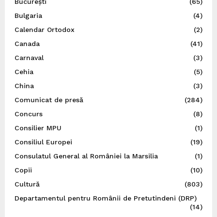
București
(65)
Bulgaria
(4)
Calendar Ortodox
(2)
Canada
(41)
Carnaval
(3)
Cehia
(5)
China
(3)
Comunicat de presă
(284)
Concurs
(8)
Consilier MPU
(1)
Consiliul Europei
(19)
Consulatul General al României la Marsilia
(1)
Copii
(10)
Cultură
(803)
Departamentul pentru Românii de Pretutindeni (DRP)
(14)