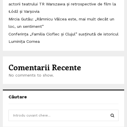
actorii teatrului TR Warszawa și retrospective de film la
Łódź și Varșovia
Mircia Gutău: „Râmnicu Vâlcea este, mai mult decât un
loc, un sentiment”
Conferința „Familia Cioflec și Clujul” susținută de istoricul
Luminița Cornea
Comentarii Recente
No comments to show.
Căutare
S
e
a
S