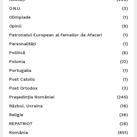
O.N.U.
(3)
Olimpiade
(1)
Opinii
(9)
Patronatul European al Femeilor de Afaceri
(1)
Personalități
(1)
Politică
(6)
Polonia
(22)
Portugalia
(1)
Post Catolic
(1)
Post Ortodox
(3)
Preşedinţia României
(245)
Război, Ucraina
(16)
Religie
(36)
REPATRIOT
(28)
România
(851)