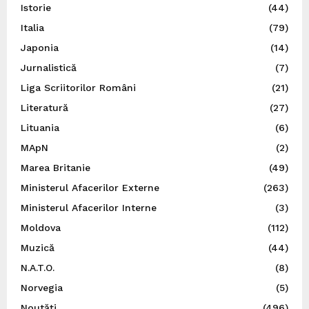
Istorie
(44)
Italia
(79)
Japonia
(14)
Jurnalistică
(7)
Liga Scriitorilor Români
(21)
Literatură
(27)
Lituania
(6)
MApN
(2)
Marea Britanie
(49)
Ministerul Afacerilor Externe
(263)
Ministerul Afacerilor Interne
(3)
Moldova
(112)
Muzică
(44)
N.A.T.O.
(8)
Norvegia
(5)
Noutăți
(496)