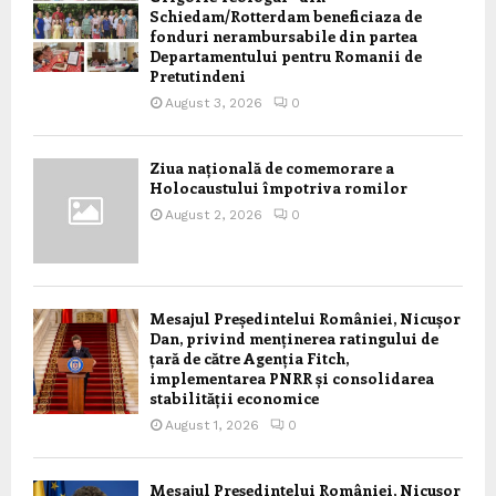
Schiedam/Rotterdam beneficiaza de
fonduri nerambursabile din partea
Departamentului pentru Romanii de
Pretutindeni
August 3, 2026
0
Ziua națională de comemorare a
Holocaustului împotriva romilor
August 2, 2026
0
Mesajul Președintelui României, Nicușor
Dan, privind menținerea ratingului de
țară de către Agenția Fitch,
implementarea PNRR și consolidarea
stabilității economice
August 1, 2026
0
Mesajul Președintelui României, Nicușor