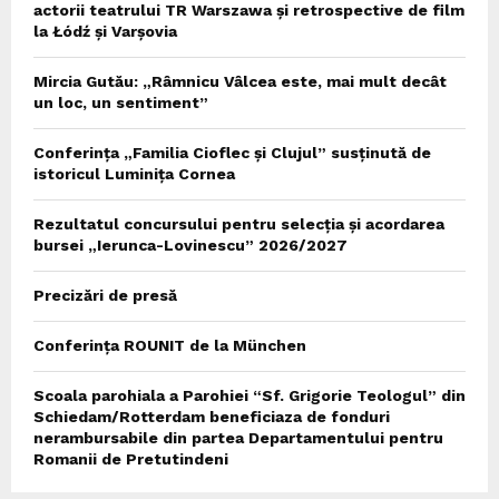
actorii teatrului TR Warszawa și retrospective de film
la Łódź și Varșovia
Mircia Gutău: „Râmnicu Vâlcea este, mai mult decât
un loc, un sentiment”
Conferința „Familia Cioflec și Clujul” susținută de
istoricul Luminița Cornea
Rezultatul concursului pentru selecția și acordarea
bursei „Ierunca-Lovinescu” 2026/2027
Precizări de presă
Conferința ROUNIT de la München
Scoala parohiala a Parohiei “Sf. Grigorie Teologul” din
Schiedam/Rotterdam beneficiaza de fonduri
nerambursabile din partea Departamentului pentru
Romanii de Pretutindeni