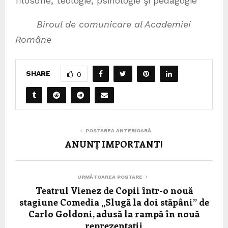
filosofie, teologie, psihologie şi pedagogie
Biroul de comunicare al Academiei
Române
SHARE
0
POSTAREA ANTERIOARĂ
ANUNȚ IMPORTANT!
URMĂTOAREA POSTARE
Teatrul Vienez de Copii într-o nouă
stagiune Comedia „Slugă la doi stăpâni” de
Carlo Goldoni, adusă la rampă în nouă
reprezentații