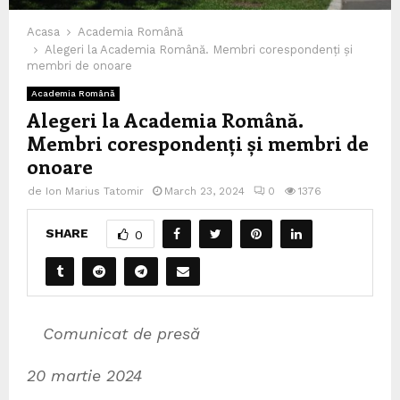
Acasa
Academia Română
Alegeri la Academia Română. Membri corespondenți și
membri de onoare
Academia Română
Alegeri la Academia Română.
Membri corespondenți și membri de
onoare
de
Ion Marius Tatomir
March 23, 2024
0
1376
SHARE
0
Comunicat de presă
20 martie 2024