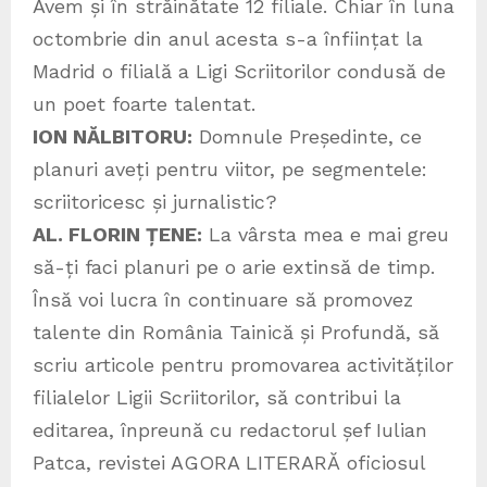
Avem și în străinătate 12 filiale. Chiar în luna
octombrie din anul acesta s-a înființat la
Madrid o filială a Ligi Scriitorilor condusă de
un poet foarte talentat.
ION NĂLBITORU:
Domnule Președinte, ce
planuri aveți pentru viitor, pe segmentele:
scriitoricesc și jurnalistic?
AL. FLORIN ȚENE:
La vârsta mea e mai greu
să-ți faci planuri pe o arie extinsă de timp.
Însă voi lucra în continuare să promovez
talente din România Tainică și Profundă, să
scriu articole pentru promovarea activităților
filialelor Ligii Scriitorilor, să contribui la
editarea, înpreună cu redactorul șef Iulian
Patca, revistei AGORA LITERARĂ oficiosul