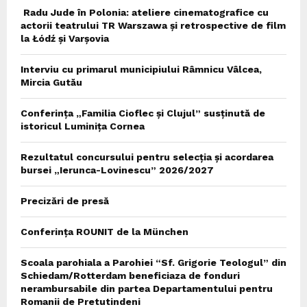
Radu Jude în Polonia: ateliere cinematografice cu
actorii teatrului TR Warszawa și retrospective de film
la Łódź și Varșovia
Interviu cu primarul municipiului Râmnicu Vâlcea,
Mircia Gutău
Conferința „Familia Cioflec și Clujul” susținută de
istoricul Luminița Cornea
Rezultatul concursului pentru selecția și acordarea
bursei „Ierunca-Lovinescu” 2026/2027
Precizări de presă
Conferința ROUNIT de la München
Scoala parohiala a Parohiei “Sf. Grigorie Teologul” din
Schiedam/Rotterdam beneficiaza de fonduri
nerambursabile din partea Departamentului pentru
Romanii de Pretutindeni