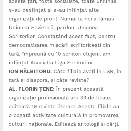
aceste țări, foste socialiste, toate uniunile
s-au desfințat și s-au înființat alte
organizații de profil. Numai la noi a rămas
Uniunea Sovietică, pardon, Uniunea
Scriitorilor. Constatând acest fapt, pentru
democratizarea mișcării scriitoricești din
țară, împreună cu 10 scriitori clujeni, am
înființat Asociația Liga Scriitorilor.
ION NĂLBITORU:
Câte filiale aveți în LSR, în
țară și diaspora, și câte reviste?
AL. FLORIN ȚENE:
În prezent această
organizație profesională are 39 de filiale,
editează 19 reviste literare. Aceste filiale au
o bogată activitate culturală în promovarea
culturii naționale. Editează antologii și cărți.