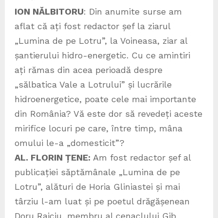
ION NĂLBITORU
: Din anumite surse am
aflat că ați fost redactor șef la ziarul
„Lumina de pe Lotru”, la Voineasa, ziar al
șantierului hidro-energetic. Cu ce amintiri
ați rămas din acea perioadă despre
„sălbatica Vale a Lotrului” și lucrările
hidroenergetice, poate cele mai importante
din România? Vă este dor să revedeți aceste
mirifice locuri pe care, între timp, mâna
omului le-a „domesticit”?
AL. FLORIN ȚENE:
Am fost redactor șef al
publicației săptămânale „Lumina de pe
Lotru”, alături de Horia Gliniastei și mai
târziu l-am luat și pe poetul drăgășenean
Doru Raiciu, membru al cenaclului Gib