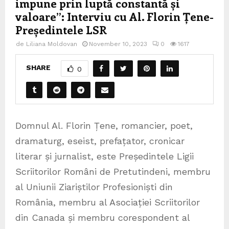
impune prin luptă constantă și
valoare”: Interviu cu Al. Florin Țene-
Președintele LSR
de
Liliana Moldovan
November 10, 2023
0
1617
SHARE
0
Domnul Al. Florin Țene, romancier, poet,
dramaturg, eseist, prefațator, cronicar
literar și jurnalist, este Președintele Ligii
Scriitorilor Români de Pretutindeni, membru
al Uniunii Ziariștilor Profesioniști din
România, membru al Asociației Scriitorilor
din Canada și membru corespondent al