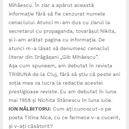
Mihăescu. În ziar a apărut această
informație fără să fie cenzurat numele
cenaclului. Atunci m-am dus cu ziarul la
secretarul cu propaganda, tovarășul Nikita,
și i-am arătat pagina cu informația. De
atunci m-a lăsat să denumesc cenaclul
literar din Drăgășani „Gib Mihăescu”.
Așa cum spuneam, am debutat în revista
TRIBUNA de la Cluj, fără să știu că peste ani
soția mea va lucra la redacția acestei
prestigioase reviste. Eu am debutat în luna
mai 1958 și Nichita Stănescu în luna iulie.
ION NĂLBITORU:
Cum ați cunoscut-o pe
poeta Titina Nica, cu ce farmece v-a cucerit,
și v-ați căsătorit?