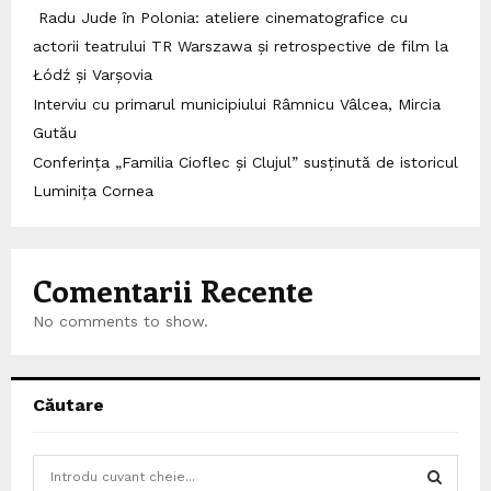
Radu Jude în Polonia: ateliere cinematografice cu
actorii teatrului TR Warszawa și retrospective de film la
Łódź și Varșovia
Interviu cu primarul municipiului Râmnicu Vâlcea, Mircia
Gutău
Conferința „Familia Cioflec și Clujul” susținută de istoricul
Luminița Cornea
Comentarii Recente
No comments to show.
Căutare
S
e