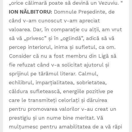
„orice călimară poate să devină un Vezuviu. “
ION NĂLBITORU:
Domnule Președinte, de
când v-am cunoscut v-am apreciat
valoarea. Dar, în comparație cu alții, am vrut
să vă „privesc” și în „oglindă”, adică să vă
percep interiorul, inima și sufletul, ca om.
Consider că nu a fost membru din Ligă să
fie refuzat când v-a solicitat ajutorul și
sprijinul pe tărâmul literar. Calmul,
echilibrul, imparțialitatea, sobrietatea,
căldura sufletească, energiile pozitive pe
care le transmiteți celorlați și dăruirea
pentru promovarea valorilor v-au creat un
prestigiu și un nume bine meritat. Vă
mulțumesc pentru amabilitatea de a vă răpi