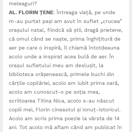
meleaguri?
AL. FLORIN ȚENE
: Întreaga viață, pe unde
m-au purtat pași am avut în suflet „crucea”
orașului natal, fiindcă să știi, dragă prietene,
că omul când se naște, prima înghițitură de
aer pe care o inspiră, îl chiamă întotdeauna
acolo unde a inspirat acea bulă de aer. În
orașul sufletului meu am deslușit, la
biblioteca orășenească, primele buchi din
cărțile copilăriei, acolo am iubit prima oară,
acolo am cunoscut-o pe soția mea,
scriitoarea Titina Nica, acolo s-au născut
copiii mei, Florin cineastul și Ionuț-istoricul.
Acolo am scris prima poezie la vârsta de 14
ani. Tot acolo mă aflam când am publicat în