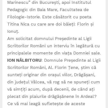
Marinescu” din București, apoi Institutul
Pedagogic din Baia Mare, Facultatea de
Filologie-Istorie. Este căsătorit cu poeta
Titina Nica cu care are doi băieți: Florin și
Ionuț.
Am solicitat domnului Președinte al Ligii
Scriitorilor Români un interviu în legătură cu
principalele momente din viața Domniei sale.
ION NĂLBITORU
: Domnule Președinte al Ligii
Scriitorilor Români, Al. Florin Țene, știm că
sunteți originar din orașul viilor, Drăgășani,
din județul Vâlcea, vă rog să ne spuneți cum
vă simțiți acum, după decenii, de când ați
plecat din plaiurile drăgășănene în Ardeal?
Ce vă mai leagă sufletește de aceste