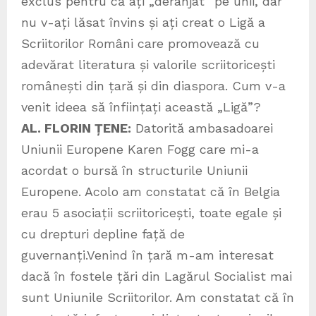
exclus pentru că ați „deranjat” pe unii, dar
nu v-ați lăsat învins și ați creat o Ligă a
Scriitorilor Români care promovează cu
adevărat literatura și valorile scriitoricești
românești din țară și din diaspora. Cum v-a
venit ideea să înființați această „Ligă”?
AL. FLORIN ȚENE:
Datorită ambasadoarei
Uniunii Europene Karen Fogg care mi-a
acordat o bursă în structurile Uniunii
Europene. Acolo am constatat că în Belgia
erau 5 asociații scriitoricești, toate egale și
cu drepturi depline față de
guvernanți.Venind în țară m-am interesat
dacă în fostele țări din Lagărul Socialist mai
sunt Uniunile Scriitorilor. Am constatat că în