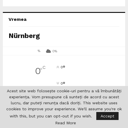
Vremea
Nürnberg
%
0%
°
C
0
0
°
°
0
Acest site web folosește cookie-uri pentru a vă îmbunătăți
experiența. Vom presupune că sunteți de acord cu acest
13
°
13
°
12
°
13
°
10
°
lucru, dar puteți renunța dacă doriți. This website uses
JOI
VIN
SÂM
DUM
LUN
cookies to improve your experience. We'll assume you're ok
with this, but you can opt-out if you wish.
Accept
Read More
Editoriale