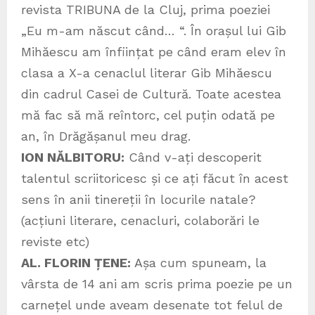
revista TRIBUNA de la Cluj, prima poeziei
„Eu m-am născut când… “. În orașul lui Gib
Mihăescu am înființat pe când eram elev în
clasa a X-a cenaclul literar Gib Mihăescu
din cadrul Casei de Cultură. Toate acestea
mă fac să mă reîntorc, cel puțin odată pe
an, în Drăgășanul meu drag.
ION NĂLBITORU:
Când v-ați descoperit
talentul scriitoricesc și ce ați făcut în acest
sens în anii tinereții în locurile natale?
(acțiuni literare, cenacluri, colaborări le
reviste etc)
AL. FLORIN ȚENE:
Așa cum spuneam, la
vârsta de 14 ani am scris prima poezie pe un
carnețel unde aveam desenate tot felul de