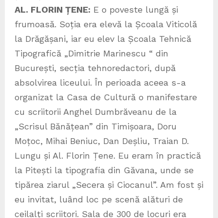
AL. FLORIN ȚENE:
E o poveste lungă și
frumoasă. Soția era elevă la Școala Viticolă
la Drăgășani, iar eu elev la Școala Tehnică
Tipografică „Dimitrie Marinescu “ din
București, secția tehnoredactori, după
absolvirea liceului. În perioada aceea s-a
organizat la Casa de Cultură o manifestare
cu scriitorii Anghel Dumbrăveanu de la
„Scrisul Bănățean” din Timișoara, Doru
Moțoc, Mihai Beniuc, Dan Deșliu, Traian D.
Lungu și Al. Florin Țene. Eu eram în practică
la Pitești la tipografia din Găvana, unde se
tipărea ziarul „Secera și Ciocanul”. Am fost și
eu invitat, luând loc pe scenă alături de
ceilalți scriitori. Sala de 300 de locuri era