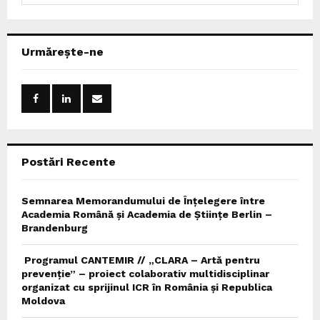
a
S
r
c
E
Urmărește-ne
h
f
A
o
r
R
:
C
Postări Recente
H
Semnarea Memorandumului de Înțelegere între
Academia Română și Academia de Științe Berlin –
Brandenburg
Programul CANTEMIR // „CLARA – Artă pentru
prevenție” – proiect colaborativ multidisciplinar
organizat cu sprijinul ICR în România și Republica
Moldova