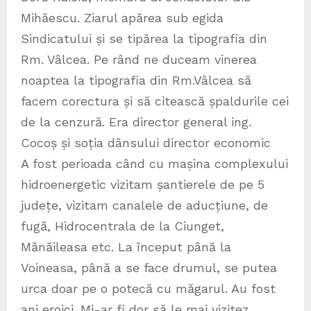
Mihăescu. Ziarul apărea sub egida
Sindicatului și se tipărea la tipografia din
Rm. Vâlcea. Pe rând ne duceam vinerea
noaptea la tipografia din Rm.Vâlcea să
facem corectura și să citească șpaldurile cei
de la cenzură. Era director general ing.
Cocoș și soția dânsului director economic
A fost perioada când cu mașina complexului
hidroenergetic vizitam șantierele de pe 5
județe, vizitam canalele de aducțiune, de
fugă, Hidrocentrala de la Ciunget,
Mănăileasa etc. La început până la
Voineasa, până a se face drumul, se putea
urca doar pe o potecă cu măgarul. Au fost
ani eroici. Mi-ar fi dor să le mai vizitez…