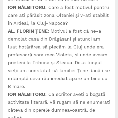
ION NĂLBITORU:
Care a fost motivul pentru
care ați părăsit zona Olteniei și v-ați stabilit
în Ardeal, la Cluj-Napoca?
AL. FLORIN ȚENE:
Motivul a fost că ne-a
demolat casa din Drăgășani și atunci am
luat hotărârea să plecăm la Cluj unde era
profesoară sora mea Violeta, și unde aveam
prieteni la Tribuna și Steaua. De-a lungul
vieții am constatat că familiei Țene dacă i se
întâmplă ceva rău imediat apare un bine cu
B mare.
ION NĂLBITORU:
Ca scriitor aveți o bogată
activitate literară. Vă rugăm să ne enumerați
câteva din operele dumneavoastră, de
suflet.