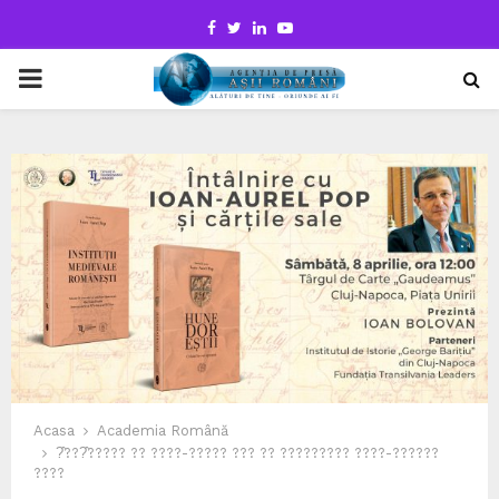
Facebook
Twitter
Linkedin
Youtube
PRIMARY
MENU
Acasa
Academia Română
?̂???̂????? ?? ????-????? ??? ?? ????????? ????-??????
????