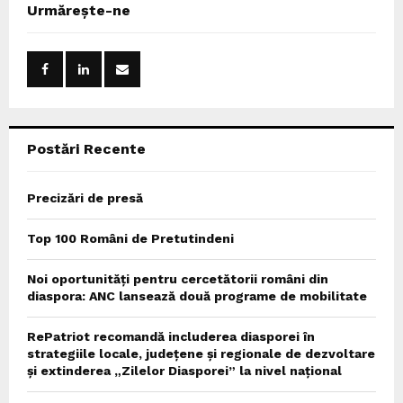
E
Urmărește-ne
h
f
A
o
r
R
:
C
Postări Recente
H
Precizări de presă
Top 100 Români de Pretutindeni
Noi oportunități pentru cercetătorii români din
diaspora: ANC lansează două programe de mobilitate
RePatriot recomandă includerea diasporei în
strategiile locale, județene și regionale de dezvoltare
și extinderea „Zilelor Diasporei” la nivel național