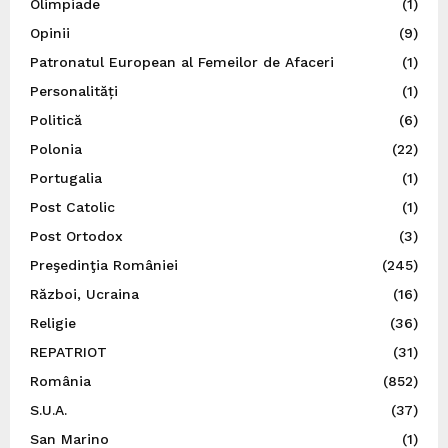
Olimpiade
(1)
Opinii
(9)
Patronatul European al Femeilor de Afaceri
(1)
Personalități
(1)
Politică
(6)
Polonia
(22)
Portugalia
(1)
Post Catolic
(1)
Post Ortodox
(3)
Preşedinţia României
(245)
Război, Ucraina
(16)
Religie
(36)
REPATRIOT
(31)
România
(852)
S.U.A.
(37)
San Marino
(1)