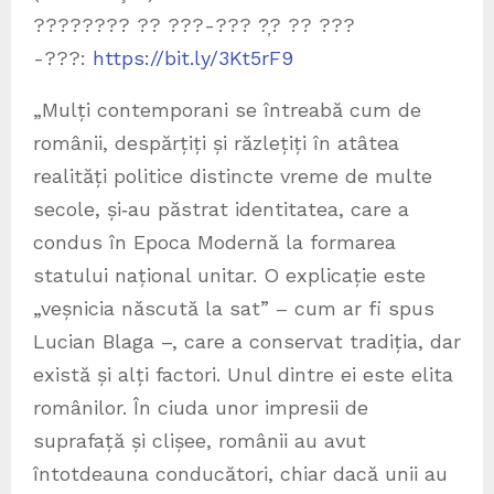
???????? ?? ???-??? ?̦? ?? ???
-???:
https://bit.ly/3Kt5rF9
„Mulți contemporani se întreabă cum de
românii, despărțiți și răzlețiți în atâtea
realități politice distincte vreme de multe
secole, și‑au păstrat identitatea, care a
condus în Epoca Modernă la formarea
statului național unitar. O explicație este
„veșnicia născută la sat” – cum ar fi spus
Lucian Blaga –, care a conservat tradiția, dar
există și alți factori. Unul dintre ei este elita
românilor. În ciuda unor impresii de
suprafață și clișee, românii au avut
întotdeauna conducători, chiar dacă unii au