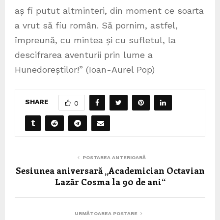
aș fi putut altminteri, din moment ce soarta
a vrut să fiu român. Să pornim, astfel,
împreună, cu mintea și cu sufletul, la
descifrarea aventurii prin lume a
Hunedoreștilor!” (Ioan-Aurel Pop)
SHARE
0
POSTAREA ANTERIOARĂ
Sesiunea aniversară „Academician Octavian
Lazăr Cosma la 90 de ani“
URMĂTOAREA POSTARE