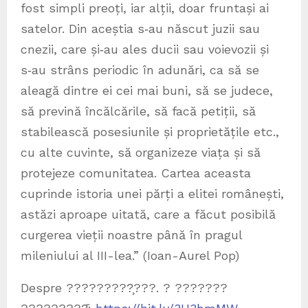
fost simpli preoți, iar alții, doar fruntași ai
satelor. Din aceștia s‑au născut juzii sau
cnezii, care și‑au ales ducii sau voievozii și
s‑au strâns periodic în adunări, ca să se
aleagă dintre ei cei mai buni, să se judece,
să prevină încălcările, să facă petiții, să
stabilească posesiunile și proprietățile etc.,
cu alte cuvinte, să organizeze viața și să
protejeze comunitatea. Cartea aceasta
cuprinde istoria unei părți a elitei românești,
astăzi aproape uitată, care a făcut posibilă
curgerea vieții noastre până în pragul
mileniului al III-lea.” (Ioan-Aurel Pop)
Despre ?????????̧???. ? ???????