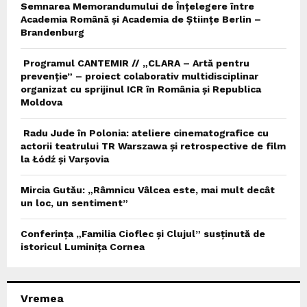
Semnarea Memorandumului de Înțelegere între
Academia Română și Academia de Științe Berlin –
Brandenburg
Programul CANTEMIR // „CLARA – Artă pentru
prevenție” – proiect colaborativ multidisciplinar
organizat cu sprijinul ICR în România și Republica
Moldova
Radu Jude în Polonia: ateliere cinematografice cu
actorii teatrului TR Warszawa și retrospective de film
la Łódź și Varșovia
Mircia Gutău: „Râmnicu Vâlcea este, mai mult decât
un loc, un sentiment”
Conferința „Familia Cioflec și Clujul” susținută de
istoricul Luminița Cornea
Vremea