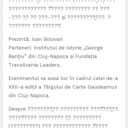
???????????? ?̂???? ???????? ?? ???
-??? ?̦? ?? ???-??? și ?????????̧???. ?
??????? ?????????̆.
Prezintă: Ioan Bolovan
Parteneri: Institutul de Istorie „George
Barițiu” din Cluj-Napoca și Fundația
Transilvania Leaders.
Evenimentul va avea loc în cadrul celei de-a
XXII-a ediții a Târgului de Carte Gaudeamus
din Cluj-Napoca.
Despre ????????̧?? ????????? ????̂???̧??.
?????̆???? ???????? ?̧? ?????????
(???????̧??) ??? ???????????? ?̂????