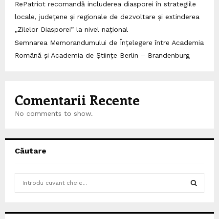
RePatriot recomandă includerea diasporei în strategiile
locale, județene și regionale de dezvoltare și extinderea
„Zilelor Diasporei” la nivel național
Semnarea Memorandumului de Înțelegere între Academia
Română și Academia de Științe Berlin – Brandenburg
Comentarii Recente
No comments to show.
Căutare
S
e
a
S
r
c