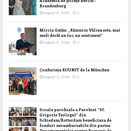
Academia de Științe Berlin –
Brandenburg
August 6, 2026
0
Mircia Gutău: „Râmnicu Vâlcea este, mai
mult decât un loc, un sentiment”
August 6, 2026
0
Conferința ROUNIT de la München
August 3, 2026
0
Scoala parohiala a Parohiei “Sf.
Grigorie Teologul” din
Schiedam/Rotterdam beneficiaza de
fonduri nerambursabile din partea
Departamentului pentru Romanii de