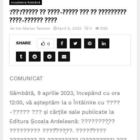
Academia Română
?̂???̂????? ?? ????-????? ??? ?? ?????????
????-?????? ????
de
Ion Marius Tatomir
April 6, 2023
0
3125
SHARE
0
COMUNICAT
Sâmbătă, 9 aprilie 2023, începând cu ora
12:00, vă așteptăm la o Întâlnire cu ????
-????? ??? și cărțile sale publicate la
Editura Școala Ardeleană: ????????̧??
????????? ????̂???̧??. ?????̆????
???????? ?̧? ????????? (???????̧??) ???