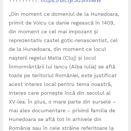
?????????̆:
https://bit.ly/3U3hmMW
„Din moment ce domeniul de la Hunedoara,
primit de Voicu ca danie regească în 1409,
din moment ce cel mai impozant și
reprezentativ castel gotic‑renascentist, cel
de la Hunedoara, din moment ce locul
nașterii regelui Matia (Cluj) și locul
înmormântării lui Iancu (Alba Iulia) se află
toate pe teritoriul României, este justificat
acest interes local pentru tema noastră,
interes care pornește încă din secolul al
XV‑lea. În plus, o mare parte din sursele –
mai ales documentare – privind familia de
Hunedoara se află tot în arhivele din
România sau în cele străine referitoare la