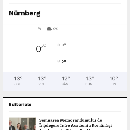
Nürnberg
%
0%
°
C
0
0
°
°
0
13
°
13
°
12
°
13
°
10
°
JOI
VIN
SÂM
DUM
LUN
Editoriale
Semnarea Memorandumului de
Înțelegere între Academia Română și