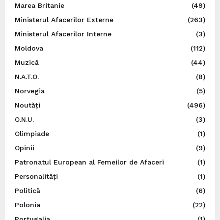
Marea Britanie
(49)
Ministerul Afacerilor Externe
(263)
Ministerul Afacerilor Interne
(3)
Moldova
(112)
Muzică
(44)
N.A.T.O.
(8)
Norvegia
(5)
Noutăți
(496)
O.N.U.
(3)
Olimpiade
(1)
Opinii
(9)
Patronatul European al Femeilor de Afaceri
(1)
Personalități
(1)
Politică
(6)
Polonia
(22)
Portugalia
(1)