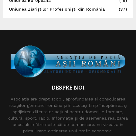
Uniunea Europeană
(16)
Uniunea Ziariștilor Profesioniști din România
(37)
DESPRE NOI
Asociaţia are drept scop , aprofundarea si consolidarea
relaţiilor germane-române şi în acelaşi timp îndeplinirea şi
sprijinirea diferitelor acţiuni pentru domeniile formare,
cultură, sport, radio, Informaţie şi de asemenea realizarea
accesului către noile căi de comunicare. nu vizeaza in
primul rand obtinerea unui profit economic.