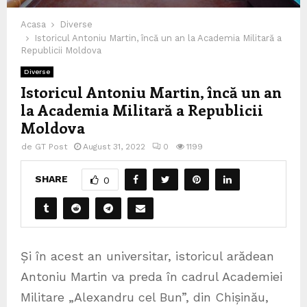
Acasa
Diverse
Istoricul Antoniu Martin, încă un an la Academia Militară a
Republicii Moldova
Diverse
Istoricul Antoniu Martin, încă un an
la Academia Militară a Republicii
Moldova
de
GT Post
August 31, 2022
0
1199
SHARE
0
Și în acest an universitar, istoricul arădean
Antoniu Martin va preda în cadrul Academiei
Militare „Alexandru cel Bun”, din Chișinău,