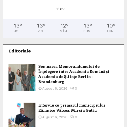
°
0
13
°
13
°
12
°
13
°
10
°
JOI
VIN
SÂM
DUM
LUN
Editoriale
Semnarea Memorandumului de
Înțelegere între Academia Română și
Academia de Științe Berlin –
Brandenburg
August 6, 2026
0
Interviu cu primarul municipiului
Râmnicu Vâlcea, Mircia Gutău
August 6, 2026
0