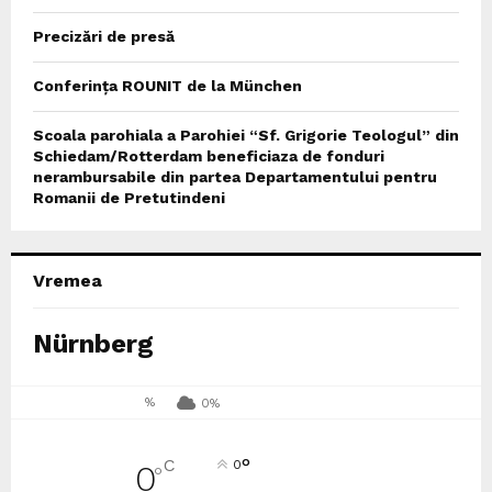
Precizări de presă
Conferința ROUNIT de la München
Scoala parohiala a Parohiei “Sf. Grigorie Teologul” din
Schiedam/Rotterdam beneficiaza de fonduri
nerambursabile din partea Departamentului pentru
Romanii de Pretutindeni
Vremea
Nürnberg
%
0%
°
C
0
0
°