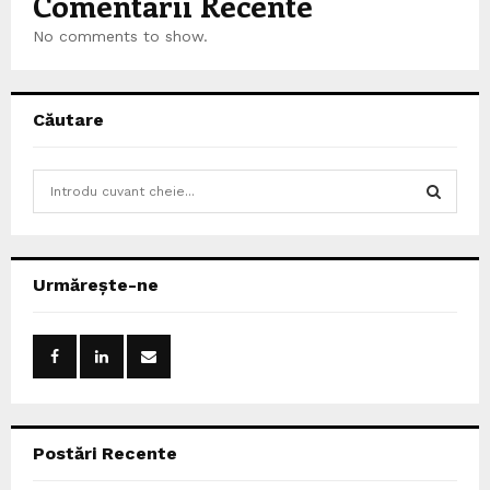
Comentarii Recente
No comments to show.
Căutare
S
e
a
S
r
c
E
Urmărește-ne
h
f
A
o
r
R
:
C
Postări Recente
H