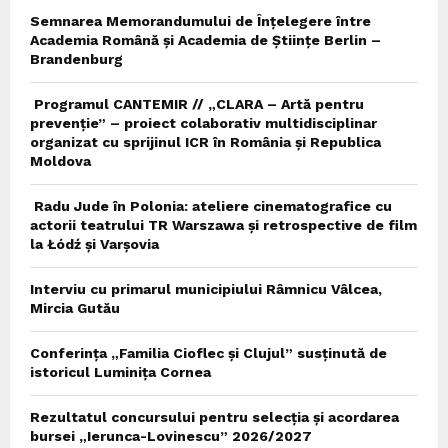
Semnarea Memorandumului de Înțelegere între
Academia Română și Academia de Științe Berlin –
Brandenburg
Programul CANTEMIR // „CLARA – Artă pentru
prevenție” – proiect colaborativ multidisciplinar
organizat cu sprijinul ICR în România și Republica
Moldova
Radu Jude în Polonia: ateliere cinematografice cu
actorii teatrului TR Warszawa și retrospective de film
la Łódź și Varșovia
Interviu cu primarul municipiului Râmnicu Vâlcea,
Mircia Gutău
Conferința „Familia Cioflec și Clujul” susținută de
istoricul Luminița Cornea
Rezultatul concursului pentru selecția și acordarea
bursei „Ierunca-Lovinescu” 2026/2027