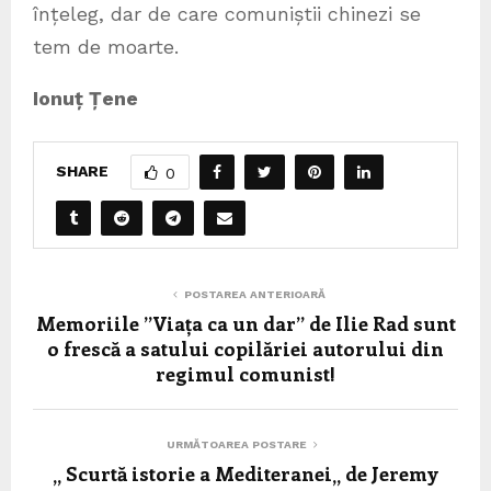
înțeleg, dar de care comuniștii chinezi se
tem de moarte.
Ionuț Țene
SHARE
0
POSTAREA ANTERIOARĂ
Memoriile ”Viața ca un dar” de Ilie Rad sunt
o frescă a satului copilăriei autorului din
regimul comunist!
URMĂTOAREA POSTARE
„ Scurtă istorie a Mediteranei„ de Jeremy