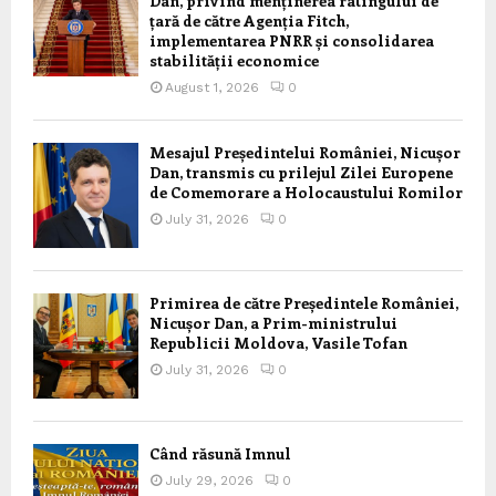
Dan, privind menținerea ratingului de
țară de către Agenția Fitch,
implementarea PNRR și consolidarea
stabilității economice
August 1, 2026
0
Mesajul Președintelui României, Nicușor
Dan, transmis cu prilejul Zilei Europene
de Comemorare a Holocaustului Romilor
July 31, 2026
0
Primirea de către Președintele României,
Nicușor Dan, a Prim-ministrului
Republicii Moldova, Vasile Tofan
July 31, 2026
0
Când răsună Imnul
July 29, 2026
0