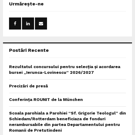
c
E
Urmărește-ne
h
f
A
o
r
R
:
C
Postări Recente
H
Rezultatul concursului pentru selecția și acordarea
bursei „Ierunca-Lovinescu” 2026/2027
Precizări de presă
Conferința ROUNIT de la München
Scoala parohiala a Parohiei “Sf. Grigorie Teologul” din
Schiedam/Rotterdam beneficiaza de fonduri
nerambursabile din partea Departamentului pentru
Romanii de Pretutindeni