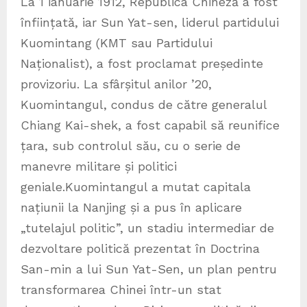
La 1 ianuarie 1912, Republica Chineză a fost
înființată, iar Sun Yat-sen, liderul partidului
Kuomintang (KMT sau Partidului
Naționalist), a fost proclamat președinte
provizoriu. La sfârșitul anilor ’20,
Kuomintangul, condus de către generalul
Chiang Kai-shek, a fost capabil să reunifice
țara, sub controlul său, cu o serie de
manevre militare și politici
geniale.Kuomintangul a mutat capitala
națiunii la Nanjing și a pus în aplicare
„tutelajul politic”, un stadiu intermediar de
dezvoltare politică prezentat în Doctrina
San-min a lui Sun Yat-Sen, un plan pentru
transformarea Chinei într-un stat