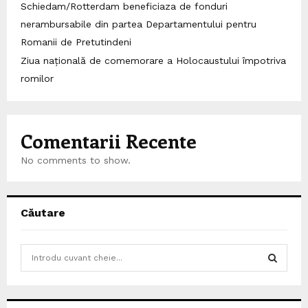
Schiedam/Rotterdam beneficiaza de fonduri
nerambursabile din partea Departamentului pentru
Romanii de Pretutindeni
Ziua națională de comemorare a Holocaustului împotriva
romilor
Comentarii Recente
No comments to show.
Căutare
S
e
a
S
r