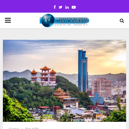
Facebook
Twitter
Linkedin
Youtube
PRIMARY
MENU
Acasa
Noutăți