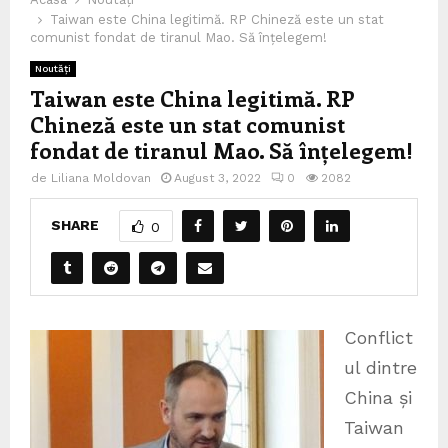
Taiwan este China legitimă. RP Chineză este un stat
comunist fondat de tiranul Mao. Să înțelegem!
Noutăți
Taiwan este China legitimă. RP
Chineză este un stat comunist
fondat de tiranul Mao. Să înțelegem!
de
Liliana Moldovan
August 3, 2022
0
2082
SHARE
0
Conflict
ul dintre
China și
Taiwan