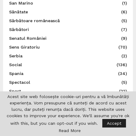
San Marino
(1)
Sănătate
(6)
Sărbătoare românească
(5)
Sărbători
(7)
Senatul României
(9)
Sens Giratoriu
(70)
Serbia
(2)
Social
(136)
Spania
(34)
Spectacol
(5)
Sport
(22)
Acest site web folosește cookie-uri pentru a vă îmbunătăți
Statele Unite ale Americii
(21)
experiența. Vom presupune că sunteți de acord cu acest
Știință
(5)
lucru, dar puteți renunța dacă doriți. This website uses
cookies to improve your experience. We'll assume you're ok
Suedia
(14)
with this, but you can opt-out if you wish.
Accept
Ţările de Jos
(7)
Read More
Teatru
(22)