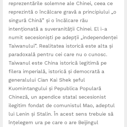
reprezentările solemne ale Chinei, ceea ce
reprezintă o încălcare gravă a principiului „o
singură Chină” și o încălcare rău
intenționată a suveranității Chinei. El i-a
numit secesioniști pe adepții „independenței
Taiwanului”. Realitatea istorică este alta și
paradoxală pentru cei care nu o cunosc.
Taiwanul este China istorică legitimă pe
filera imperială, istorică și democrată a
generalului Cian Kai Shek șeful
Kuomintangului și Pepublica Populară
Chineză, un apendice statal secesionist
ilegitim fondat de comunistul Mao, adeptul
lui Lenin și Stalin. În acest sens trebuie să
înțelegem ura pe care o are Beijingul