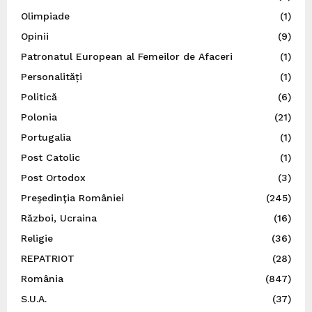
Olimpiade
(1)
Opinii
(9)
Patronatul European al Femeilor de Afaceri
(1)
Personalități
(1)
Politică
(6)
Polonia
(21)
Portugalia
(1)
Post Catolic
(1)
Post Ortodox
(3)
Preşedinţia României
(245)
Război, Ucraina
(16)
Religie
(36)
REPATRIOT
(28)
România
(847)
S.U.A.
(37)