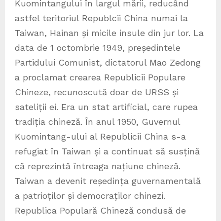
Kuomintangului în largul mării, reducând
astfel teritoriul Republcii China numai la
Taiwan, Hainan și micile insule din jur lor. La
data de 1 octombrie 1949, președintele
Partidului Comunist, dictatorul Mao Zedong
a proclamat crearea Republicii Populare
Chineze, recunoscută doar de URSS și
sateliții ei. Era un stat artificial, care rupea
tradiția chineză. În anul 1950, Guvernul
Kuomintang-ului al Republicii China s-a
refugiat în Taiwan și a continuat să susțină
că reprezintă întreaga națiune chineză.
Taiwan a devenit reședința guvernamentală
a patrioților și democraților chinezi.
Republica Populară Chineză condusă de