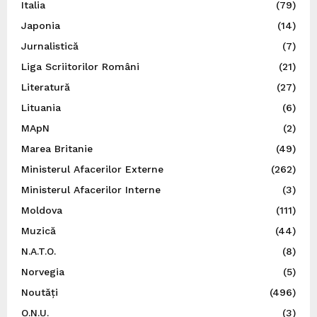
Italia
(79)
Japonia
(14)
Jurnalistică
(7)
Liga Scriitorilor Români
(21)
Literatură
(27)
Lituania
(6)
MApN
(2)
Marea Britanie
(49)
Ministerul Afacerilor Externe
(262)
Ministerul Afacerilor Interne
(3)
Moldova
(111)
Muzică
(44)
N.A.T.O.
(8)
Norvegia
(5)
Noutăți
(496)
O.N.U.
(3)