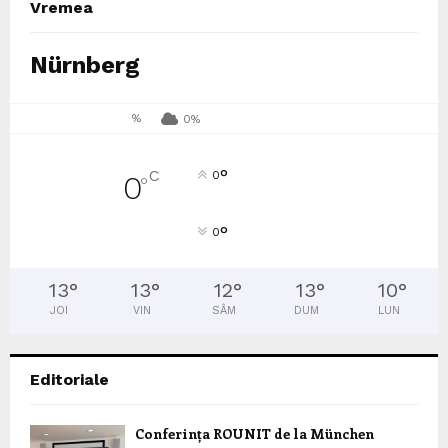
Vremea
Nürnberg
%
0%
°
C
0
0
°
°
0
13
°
13
°
12
°
13
°
10
°
JOI
VIN
SÂM
DUM
LUN
Editoriale
Conferința ROUNIT de la München