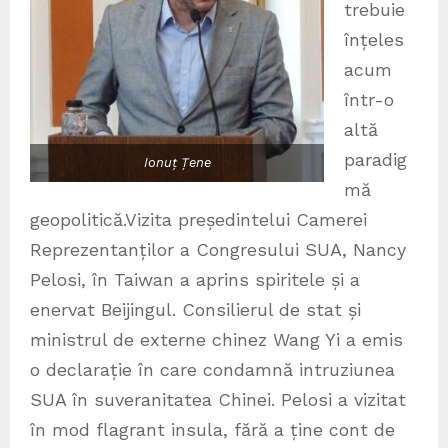
trebuie
înțeles
acum
într-o
altă
paradig
Ionuț Țene
mă
geopolitică.Vizita președintelui Camerei
Reprezentanților a Congresului SUA, Nancy
Pelosi, în Taiwan a aprins spiritele și a
enervat Beijingul. Consilierul de stat și
ministrul de externe chinez Wang Yi a emis
o declarație în care condamnă intruziunea
SUA în suveranitatea Chinei. Pelosi a vizitat
în mod flagrant insula, fără a ține cont de