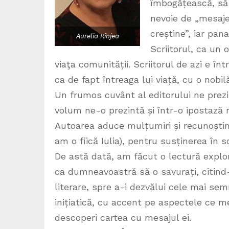
îmbogățească, să-l
nevoie de „mesaje 
creștine”, iar pan
Aurelia Rînjea
Scriitorul, ca un o
viaţa comunității. Scriitorul de azi e î
ca de fapt întreaga lui viață, cu o nobilă
Un frumos cuvânt al editorului ne prezi
volum ne-o prezintă și într-o ipostază n
Autoarea aduce mulțumiri și recunoștinț
am o fiică Iulia), pentru susținerea în sc
De astă dată, am făcut o lectură explor
ca dumneavoastră să o savurați, citind-
literare, spre a-i dezvălui cele mai semn
inițiatică, cu accent pe aspectele ce m
descoperi cartea cu mesajul ei.