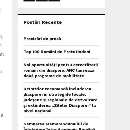
:
C
i
H
Postări Recente
ă,
Precizări de presă
.
Top 100 Români de Pretutindeni
st
Noi oportunități pentru cercetătorii
români din diaspora: ANC lansează
u
două programe de mobilitate
RePatriot recomandă includerea
diasporei în strategiile locale,
județene și regionale de dezvoltare
și extinderea „Zilelor Diasporei” la
nivel național
 a
Semnarea Memorandumului de
Înțelegere între Academia Română