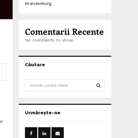
Brandenburg
Comentarii Recente
No comments to show.
Căutare
S
e
a
S
r
c
E
Urmărește-ne
h
te
f
A
o
r
R