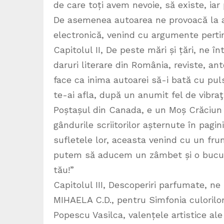
de care toți avem nevoie, să existe, iar p
De asemenea autoarea ne provoacă la a 
electronică, venind cu argumente pertine
Capitolul II, De peste mări și țări, ne 
daruri literare din România, reviste, ant
face ca inima autoarei să-i bată cu puls
te-ai afla, după un anumit fel de vibraţii
Poștașul din Canada, e un Moș Crăciun 
gândurile scriitorilor așternute în pagin
sufletele lor, aceasta venind cu un fru
putem să aducem un zâmbet și o bucurie 
tău!”
Capitolul III, Descoperiri parfumate, ne 
MIHAELA C.D., pentru Simfonia culorilor
Popescu Vasilca, valențele artistice ale