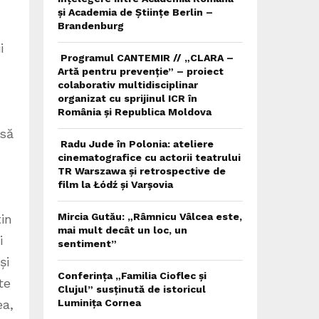
și Academia de Științe Berlin –
Brandenburg
i
Programul CANTEMIR // „CLARA –
Artă pentru prevenție” – proiect
colaborativ multidisciplinar
organizat cu sprijinul ICR în
România și Republica Moldova
asă
Radu Jude în Polonia: ateliere
cinematografice cu actorii teatrului
TR Warszawa și retrospective de
film la Łódź și Varșovia
Mircia Gutău: „Râmnicu Vâlcea este,
țin
mai mult decât un loc, un
i
sentiment”
și
Conferința „Familia Cioflec și
te
Clujul” susținută de istoricul
Luminița Cornea
ea,