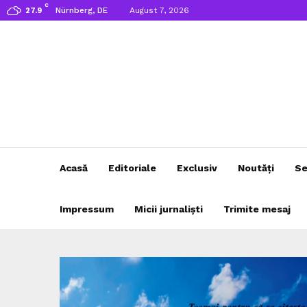
C
Nürnberg, DE
August 7, 2026
27.9
Acasă
Editoriale
Exclusiv
Noutăți
Se
Impressum
Micii jurnaliști
Trimite mesaj