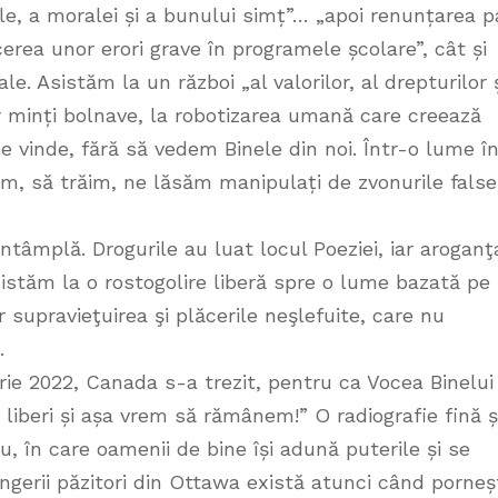
ale, a moralei și a bunului simț”… „apoi renunțarea p
cerea unor erori grave în programele școlare”, cât și
le. Asistăm la un război „al valorilor, al drepturilor 
unor minți bolnave, la robotizarea umană care creează
e vinde, fără să vedem Binele din noi. Într-o lume î
m, să trăim, ne lăsăm manipulați de zvonurile false
tâmplă. Drogurile au luat locul Poeziei, iar aroganţ
sistăm la o rostogolire liberă spre o lume bazată pe
 supravieţuirea şi plăcerile neşlefuite, care nu
.
rie 2022, Canada s-a trezit, pentru ca Vocea Binelui
liberi și așa vrem să rămânem!” O radiografie fină ș
u, în care oamenii de bine își adună puterile și se
Îngerii păzitori din Ottawa există atunci când porneș