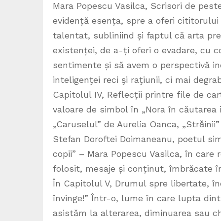
Mara Popescu Vasilca, Scrisori de pest
evidență esența, spre a oferi cititorului
talentat, subliniind și faptul că arta 
existenței, de a-ți oferi o evadare, cu 
sentimente și să avem o perspectivă ine
inteligenţei reci şi raţiunii, ci mai degr
Capitolul IV, Reflecții printre file de ca
valoare de simbol în „Nora în căutarea 
„Caruselul” de Aurelia Oanca, „Strǎinii
Stefan Doroftei Doimaneanu, poetul sim
copii” – Mara Popescu Vasilca, în care r
folosit, mesaje și conținut, îmbrăcate î
În Capitolul V, Drumul spre libertate,
învinge!” Într-o, lume în care lupta dint
asistăm la alterarea, diminuarea sau ch