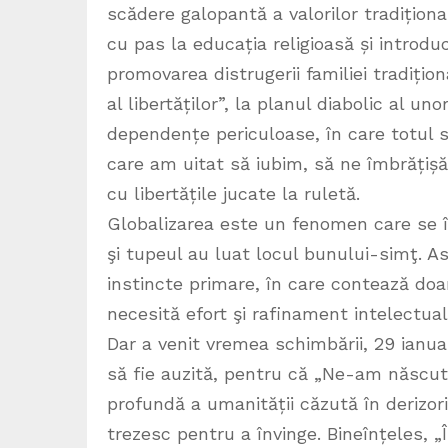
scădere galopantă a valorilor tradițion
cu pas la educația religioasă și introdu
promovarea distrugerii familiei tradiționa
al libertăților”, la planul diabolic al 
dependențe periculoase, în care totul s
care am uitat să iubim, să ne îmbrățișă
cu libertățile jucate la ruletă.
Globalizarea este un fenomen care se în
şi tupeul au luat locul bunului-simţ. A
instincte primare, în care contează doar
necesită efort şi rafinament intelectual
Dar a venit vremea schimbării, 29 ianua
să fie auzită, pentru că „Ne-am născut 
profundă a umanității căzută în derizori
trezesc pentru a învinge. Bineînțeles, „