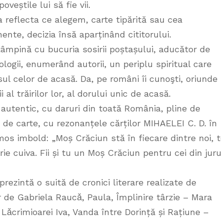
oveștile lui să fie vii.
reflecta ce alegem, carte tipărită sau cea
nte, decizia însă aparținând cititorului.
întâmpină cu bucuria sosirii poștașului, aducător de
ologii, enumerând autorii, un periplu spiritual care
ul celor de acasă. Da, pe români îi cunoşti, oriunde
 al trăirilor lor, al dorului unic de acasă.
autentic, cu daruri din toată România, pline de
i de carte, cu rezonanțele cărților MIHAELEI C. D. în
mos imbold: „Moș Crăciun stă în fiecare dintre noi, t
cuiva. Fii și tu un Moș Crăciun pentru cei din juru
prezintă o suită de cronici literare realizate de
 de Gabriela Raucǎ, Paula, Împlinire târzie – Mara
 Lǎcrimioarei Iva, Vanda între Dorință și Rațiune –