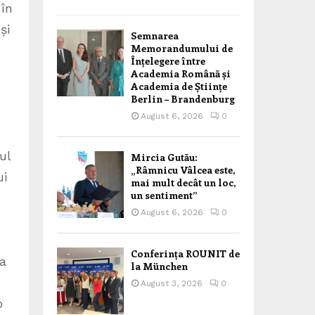
 în
și
Semnarea
Memorandumului de
Înțelegere între
Academia Română și
Academia de Științe
Berlin – Brandenburg
August 6, 2026
0
ul
Mircia Gutău:
„Râmnicu Vâlcea este,
ui
mai mult decât un loc,
un sentiment”
August 6, 2026
0
Conferința ROUNIT de
va
la München
August 3, 2026
0
o