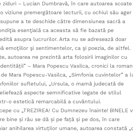
e ziduri – Lucian Dumbravă, în care autoarea scoate
 o viziune premergătoare lecturii, cu ochiul său ager 
presupune a te deschide către dimensiunea sacră a
condiţia esenţială ca aceasta să fie bazată pe
dită asupra lucrurilor. Arta nu se adresează doar
abă emoţiilor şi sentimentelor, ca şi poezia, de altfel.
rte, autoarea ne prezintă arta folosirii imaginilor cu
identității” – Mara Popescu Vasilca, cronici la roman
” de Mara Popescu-Vasilca, „Simfonia cuvintelor” a l
foniilor sufletului, „Ursula, o mamă judecată de
eliefează aspecte semnificative legate de stilul
ntr-o estetică remarcabilă a cuvântului.
 începe cu „TREZIREA! Cu Dumnezeu înainte! BINELE 
re bine și rău se dă și pe față și pe dos, în care
iar anihilarea virtuților umane, autoarea constată „