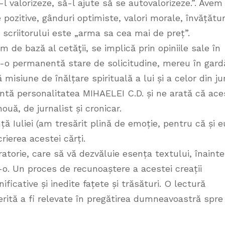
 valorizeze, să-l ajute să se autovalorizeze.”. Avem
pozitive, gânduri optimiste, valori morale, învățătur
a scriitorului este „arma sa cea mai de preț”.
m de bază al cetăţii, se implică prin opiniile sale în
ntr-o permanentă stare de solicitudine, mereu în gard
 misiune de înălțare spirituală a lui și a celor din jur
ntă personalitatea MIHAELEI C.D. și ne arată că ace
ouă, de jurnalist și cronicar.
ă Iuliei (am tresărit plină de emoție, pentru că și e
rierea acestei cărți.
atorie, care să vă dezvăluie esența textului, înainte
o. Un proces de recunoaștere a acestei creații
ificative și inedite fațete și trăsături. O lectură
erită a fi relevate în pregătirea dumneavoastră spre