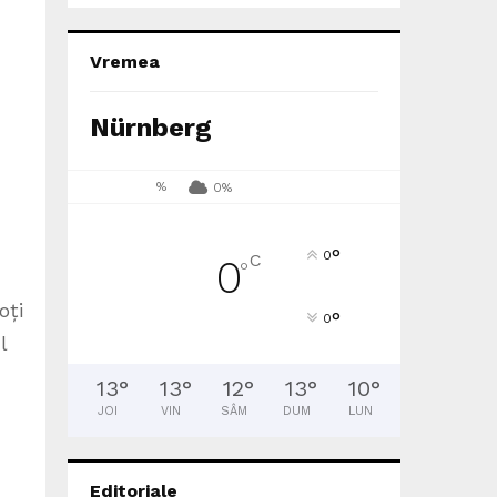
Vremea
Nürnberg
%
0%
°
0
C
0
°
oți
°
0
l
13
°
13
°
12
°
13
°
10
°
JOI
VIN
SÂM
DUM
LUN
Editoriale