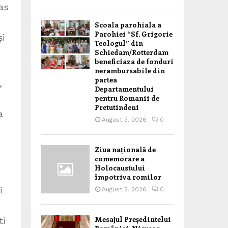
as
Scoala parohiala a
Parohiei “Sf. Grigorie
și
Teologul” din
Schiedam/Rotterdam
beneficiaza de fonduri
n
nerambursabile din
partea
,
Departamentului
pentru Romanii de
Pretutindeni
a
August 3, 2026
0
Ziua națională de
comemorare a
Holocaustului
împotriva romilor
i
August 2, 2026
0
Mesajul Președintelui
ti