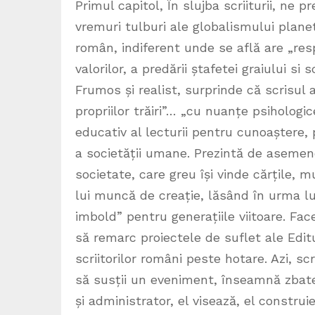
Primul capitol, În slujba scriiturii, ne 
vremuri tulburi ale globalismului planet
român, indiferent unde se află are „resp
valorilor, a predării ștafetei graiului s
Frumos și realist, surprinde că scrisul 
propriilor trăiri”… „cu nuanțe psihologic
educativ al lecturii pentru cunoaștere, 
a societății umane. Prezintă de asemene
societate, care greu își vinde cărțile, m
lui muncă de creație, lăsând în urma lu
imbold” pentru generațiile viitoare. Face
să remarc proiectele de suflet ale Edit
scriitorilor români peste hotare. Azi, sc
să susții un eveniment, înseamnă zbater
și administrator, el visează, el construi