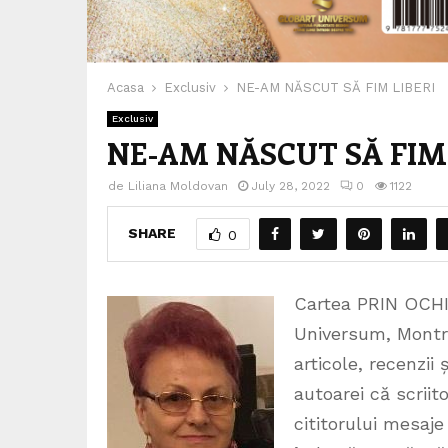
Acasa
Exclusiv
NE-AM NĂSCUT SĂ FIM LIBERI
Exclusiv
NE-AM NĂSCUT SĂ FIM 
de
Liliana Moldovan
July 28, 2022
0
1122
SHARE
0
Cartea PRIN OCHII
Universum, Montre
articole, recenzii
autoarei că scriit
cititorului mesaje