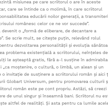
prezintă misiunea pe care scriitorul o are în aceste
ar, care se întinde ca o molimă, în care scriitorul
onsabilitatea educării noilor generații, a transmiteri
i scrisului românesc celor ce ne vor succede”.
a devenit o „formă de eliberare, de decantare a
e”. Se scrie mult, se citește puțin, relevând rolul
pentru dezvoltarea personalității și evoluția sănăto
a problema existențială a scriitorului, neînțeles de
ulți le așteaptă gratis, fără a-l susține în admirabila
i „ca moștenire, o cultură, o limbă, un alean și un
 o invitație de susținere a scriitorului român și aici 
urii Globart Universum, pentru promovarea culturii ș
riitorul român este pe cont propriu. Astăzi, să creezi 
e de unul singur și înseamnă bani. Scriitorul nu es
ește altfel de realități. Și asta pentru ca lumile acel