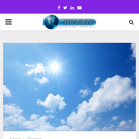
Facebook
Twitter
Linkedin
Youtube
PRIMARY
MENU
Acasa
Diverse