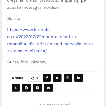
creștinii ro­mâni ortodocși, împânziți pe
aceste meleaguri nor­dice.
Sursa:
https://www.formula-
as.ro/2022/07/22/dorinta-sfanta-a-
romanilor-din-kristiansand-norvegia-este-
sa-aiba-o-biserica/
Sursa foto: pixabay
SHARE
0
POSTAREA ANTERIOARĂ