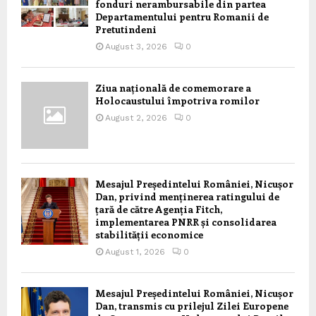
fonduri nerambursabile din partea
Departamentului pentru Romanii de
Pretutindeni
August 3, 2026
0
Ziua națională de comemorare a
Holocaustului împotriva romilor
August 2, 2026
0
Mesajul Președintelui României, Nicușor
Dan, privind menținerea ratingului de
țară de către Agenția Fitch,
implementarea PNRR și consolidarea
stabilității economice
August 1, 2026
0
Mesajul Președintelui României, Nicușor
Dan, transmis cu prilejul Zilei Europene