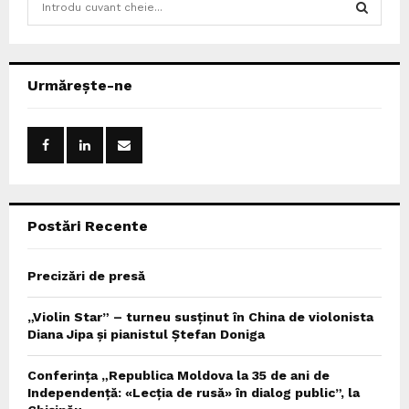
e
a
S
r
c
E
Urmărește-ne
h
f
A
o
r
R
:
C
Postări Recente
H
Precizări de presă
„Violin Star” – turneu susținut în China de violonista
Diana Jipa și pianistul Ștefan Doniga
Conferința „Republica Moldova la 35 de ani de
Independență: «Lecția de rusă» în dialog public”, la