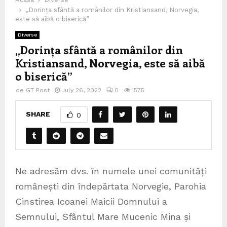
„Dorința sfântă a românilor din Kristiansand, Norvegia,
este să aibă o biserică”
Diverse
„Dorința sfântă a românilor din
Kristiansand, Norvegia, este să aibă
o biserică”
de
GT Post
July 26, 2022
0
1575
SHARE
0
Ne adresăm dvs. în numele unei comunități
ro­mânești din îndepărtata Norvegie, Parohia
Cinstirea Icoanei Maicii Dom­nului a
Semnului, Sfântul Mare Mucenic Mina și