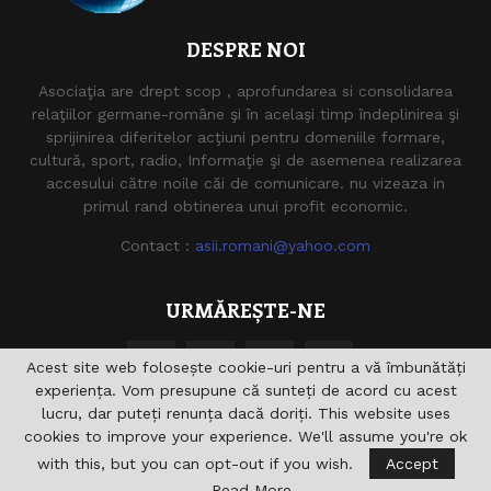
DESPRE NOI
Asociaţia are drept scop , aprofundarea si consolidarea
relaţiilor germane-române şi în acelaşi timp îndeplinirea şi
sprijinirea diferitelor acţiuni pentru domeniile formare,
cultură, sport, radio, Informaţie şi de asemenea realizarea
accesului către noile căi de comunicare. nu vizeaza in
primul rand obtinerea unui profit economic.
Contact :
asii.romani@yahoo.com
URMĂREȘTE-NE
Acest site web folosește cookie-uri pentru a vă îmbunătăți
experiența. Vom presupune că sunteți de acord cu acest
lucru, dar puteți renunța dacă doriți. This website uses
cookies to improve your experience. We'll assume you're ok
with this, but you can opt-out if you wish.
Accept
@2021 - asiiromani.eu. Toate drepturile rezervate.
Read More