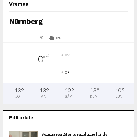
Vremea
Nürnberg
%
0%
°
C
0
0
°
°
0
13
°
13
°
12
°
13
°
10
°
JOI
VIN
SÂM
DUM
LUN
Editoriale
Semnarea Memorandumului de