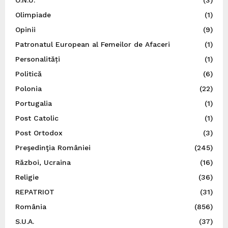
O.N.U.
(3)
Olimpiade
(1)
Opinii
(9)
Patronatul European al Femeilor de Afaceri
(1)
Personalități
(1)
Politică
(6)
Polonia
(22)
Portugalia
(1)
Post Catolic
(1)
Post Ortodox
(3)
Preşedinţia României
(245)
Război, Ucraina
(16)
Religie
(36)
REPATRIOT
(31)
România
(856)
S.U.A.
(37)