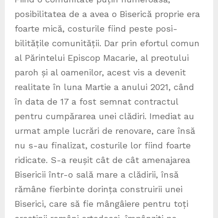
posibilitatea de a avea o Biserică pro­prie era
foarte mică, costurile fiind peste posi­
bilitățile comunității. Dar prin efortul comun
al Pă­rintelui Episcop Macarie, al preotului
paroh și al oamenilor, acest vis a devenit
rea­litate în luna Martie a anului 2021, când
în data de 17 a fost semnat con­trac­tul
pentru cumpărarea unei clă­diri. Imediat au
urmat ample lucrări de renovare, care însă
nu s-au finalizat, costurile lor fiind foarte
ridicate. S-a reușit cât de cât amenajarea
Bisericii într-o sală mare a clădirii, însă
rămâne fierbinte dorința construirii unei
Biserici, care să fie mângâiere pentru toți