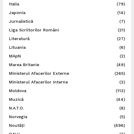
Italia
(79)
Japonia
(14)
Jurnalistică
(7)
Liga Scriitorilor Români
(21)
Literatură
(27)
Lituania
(6)
MApN
(2)
Marea Britanie
(49)
Ministerul Afacerilor Externe
(265)
Ministerul Afacerilor Interne
(3)
Moldova
(113)
Muzică
(44)
N.A.T.O.
(8)
Norvegia
(5)
Noutăți
(496)