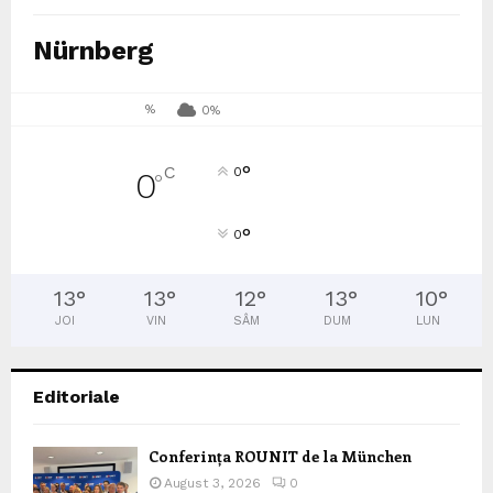
Nürnberg
%
0%
°
C
0
0
°
°
0
13
°
13
°
12
°
13
°
10
°
JOI
VIN
SÂM
DUM
LUN
Editoriale
Conferința ROUNIT de la München
August 3, 2026
0