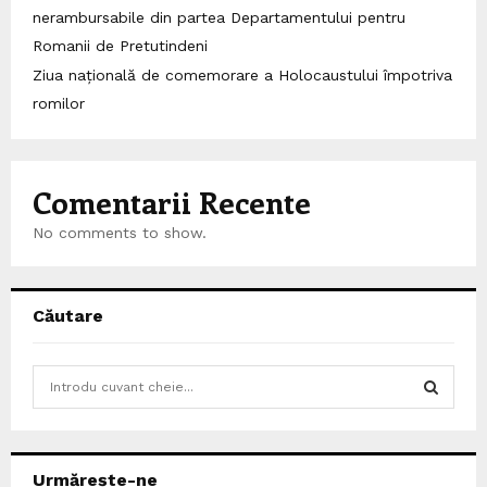
nerambursabile din partea Departamentului pentru
Romanii de Pretutindeni
Ziua națională de comemorare a Holocaustului împotriva
romilor
Comentarii Recente
No comments to show.
Căutare
S
e
a
S
r
c
E
Urmărește-ne