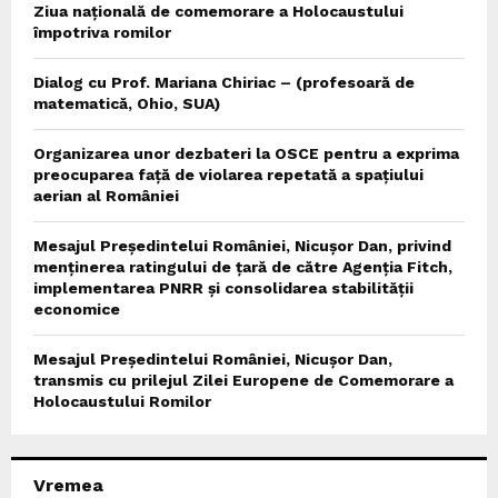
Ziua națională de comemorare a Holocaustului
împotriva romilor
Dialog cu Prof. Mariana Chiriac – (profesoară de
matematică, Ohio, SUA)
Organizarea unor dezbateri la OSCE pentru a exprima
preocuparea față de violarea repetată a spațiului
aerian al României
Mesajul Președintelui României, Nicușor Dan, privind
menținerea ratingului de țară de către Agenția Fitch,
implementarea PNRR și consolidarea stabilității
economice
Mesajul Președintelui României, Nicușor Dan,
transmis cu prilejul Zilei Europene de Comemorare a
Holocaustului Romilor
Vremea