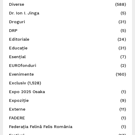
Diverse
(588)
Dr. Ion I. Jinga
(5)
Droguri
(31)
DRP
(5)
Editoriale
(24)
Educație
(31)
Esențial
(7)
EUROfonduri
(2)
Evenimente
(160)
Exclusiv
(1,528)
Expo 2025 Osaka
(1)
Expoziție
(9)
Externe
(11)
FADERE
(1)
Federația Felină Felis România
(1)