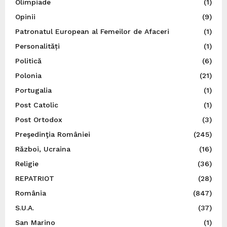
Olimpiade
(1)
Opinii
(9)
Patronatul European al Femeilor de Afaceri
(1)
Personalități
(1)
Politică
(6)
Polonia
(21)
Portugalia
(1)
Post Catolic
(1)
Post Ortodox
(3)
Preşedinţia României
(245)
Război, Ucraina
(16)
Religie
(36)
REPATRIOT
(28)
România
(847)
S.U.A.
(37)
San Marino
(1)