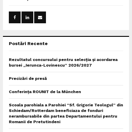
h
f
A
o
r
R
:
C
Postări Recente
H
Rezultatul concursului pentru selecția și acordarea
bursei „Ierunca-Lovinescu” 2026/2027
Precizări de presă
Conferința ROUNIT de la München
Scoala parohiala a Parohiei “Sf. Grigorie Teologul” din
Schiedam/Rotterdam beneficiaza de fonduri
nerambursabile din partea Departamentului pentru
Romanii de Pretutindeni