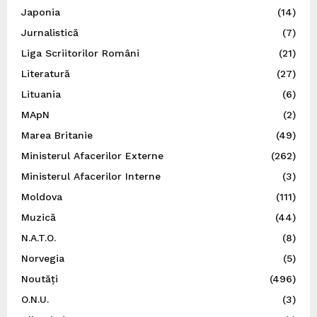
Japonia
(14)
Jurnalistică
(7)
Liga Scriitorilor Români
(21)
Literatură
(27)
Lituania
(6)
MApN
(2)
Marea Britanie
(49)
Ministerul Afacerilor Externe
(262)
Ministerul Afacerilor Interne
(3)
Moldova
(111)
Muzică
(44)
N.A.T.O.
(8)
Norvegia
(5)
Noutăți
(496)
O.N.U.
(3)