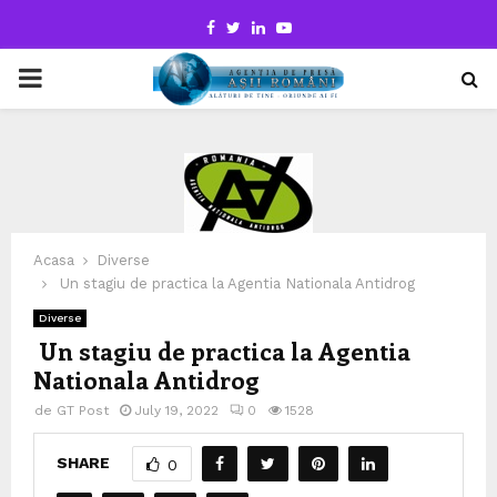
Facebook
Twitter
Linkedin
Youtube
PRIMARY
MENU
Acasa
Diverse
Un stagiu de practica la Agentia Nationala Antidrog
Diverse
Un stagiu de practica la Agentia
Nationala Antidrog
de
GT Post
July 19, 2022
0
1528
SHARE
0