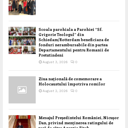
Scoala parohiala a Parohiei “Sf.
Grigorie Teologul” din
Schiedam/Rotterdam beneficiaza de
fonduri nerambursabile din partea
Departamentului pentru Romanii de
Pretutindeni
August 3, 2026
0
Ziua națională de comemorare a
Holocaustului împotriva romilor
August 2, 2026
0
Mesajul Președintelui României, Nicușor
Dan, privind menținerea ratingului de
țară de către Agenția Fitch,