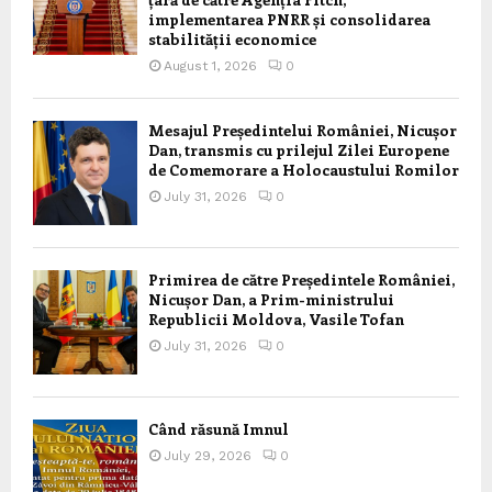
implementarea PNRR și consolidarea
stabilității economice
August 1, 2026
0
Mesajul Președintelui României, Nicușor
Dan, transmis cu prilejul Zilei Europene
de Comemorare a Holocaustului Romilor
July 31, 2026
0
Primirea de către Președintele României,
Nicușor Dan, a Prim-ministrului
Republicii Moldova, Vasile Tofan
July 31, 2026
0
Când răsună Imnul
July 29, 2026
0