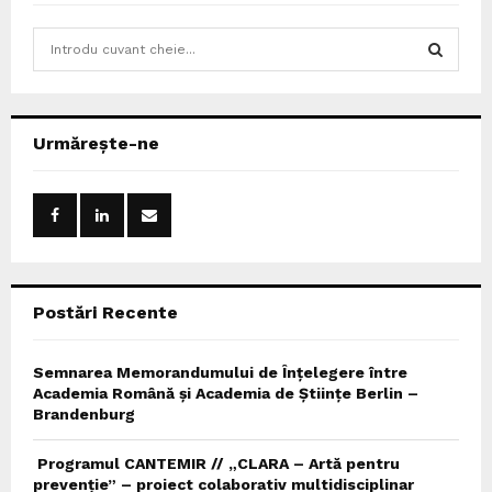
S
e
a
S
r
c
E
Urmărește-ne
h
f
A
o
r
R
:
C
Postări Recente
H
Semnarea Memorandumului de Înțelegere între
Academia Română și Academia de Științe Berlin –
Brandenburg
Programul CANTEMIR // „CLARA – Artă pentru
prevenție” – proiect colaborativ multidisciplinar