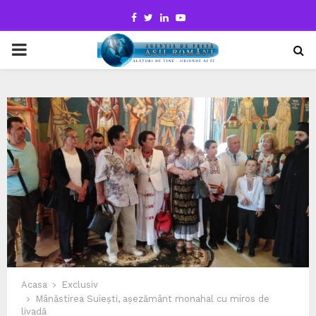
Facebook
Twitter
Linkedin
Youtube
PRIMARY
MENU
Acasa
Exclusiv
Mânăstirea Suiești, așezământ monahal cu miros de
livadă