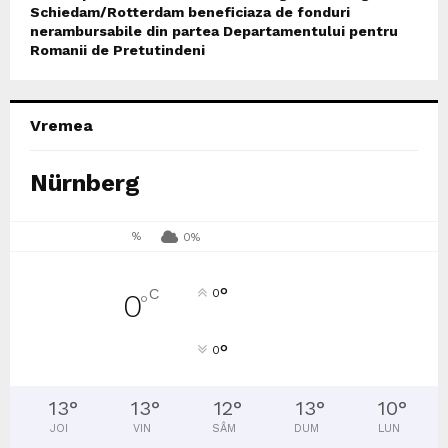
Schiedam/Rotterdam beneficiaza de fonduri
nerambursabile din partea Departamentului pentru
Romanii de Pretutindeni
Vremea
Nürnberg
%
0%
°
C
0
0
°
°
0
13
°
13
°
12
°
13
°
10
°
JOI
VIN
SÂM
DUM
LUN