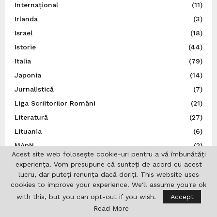
Internațional
(11)
Irlanda
(3)
Israel
(18)
Istorie
(44)
Italia
(79)
Japonia
(14)
Jurnalistică
(7)
Liga Scriitorilor Români
(21)
Literatură
(27)
Lituania
(6)
MApN
(2)
Acest site web folosește cookie-uri pentru a vă îmbunătăți
Marea Britanie
(49)
experiența. Vom presupune că sunteți de acord cu acest
Ministerul Afacerilor Externe
(263)
lucru, dar puteți renunța dacă doriți. This website uses
cookies to improve your experience. We'll assume you're ok
Ministerul Afacerilor Interne
(3)
with this, but you can opt-out if you wish.
Accept
Moldova
(112)
Read More
Muzică
(44)