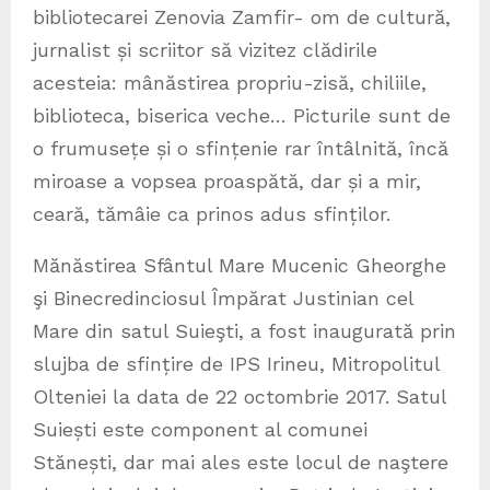
bibliotecarei Zenovia Zamfir- om de cultură,
jurnalist și scriitor să vizitez clădirile
acesteia: mânăstirea propriu-zisă, chiliile,
biblioteca, biserica veche… Picturile sunt de
o frumusețe și o sfințenie rar întâlnită, încă
miroase a vopsea proaspătă, dar și a mir,
ceară, tămâie ca prinos adus sfinților.
Mănăstirea Sfântul Mare Mucenic Gheorghe
şi Binecredinciosul Împărat Justinian cel
Mare din satul Suieşti, a fost inaugurată prin
slujba de sfințire de IPS Irineu, Mitropolitul
Olteniei la data de 22 octombrie 2017. Satul
Suiești este component al comunei
Stănești, dar mai ales este locul de naştere