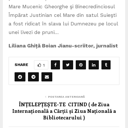
Mare Mucenic Gheorghe şi Binecredinciosul
Împărat Justinian cel Mare din satul Suieşti
a fost ridicat în slava lui Dumnezeu pe locul
unei livezi de pruni…
Liliana Ghiță Boian Jianu-scriitor, jurnalist
SHARE
1
POSTAREA ANTERIOARĂ
ÎNȚELEPȚEȘTE-TE CITIND ( de Ziua
Internațională a Cărții și Ziua Națională a
Bibliotecarului )