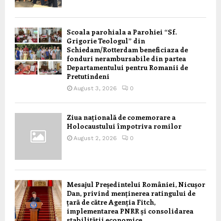
Scoala parohiala a Parohiei “Sf.
Grigorie Teologul” din
Schiedam/Rotterdam beneficiaza de
fonduri nerambursabile din partea
Departamentului pentru Romanii de
Pretutindeni
August 3, 2026
0
Ziua națională de comemorare a
Holocaustului împotriva romilor
August 2, 2026
0
Mesajul Președintelui României, Nicușor
Dan, privind menținerea ratingului de
țară de către Agenția Fitch,
implementarea PNRR și consolidarea
stabilității economice