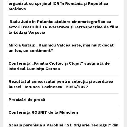
organizat cu sprijinul ICR în România și Republica
Moldova
Radu Jude în Polonia: ateliere cinematografice cu
actorii teatrului TR Warszawa și retrospective de film
la Łódź și Varșovia
Mircia Gutău: „Râmnicu Vâlcea este, mai mult decât
un loc, un sentiment”
Conferința „Familia Cioflec și Clujul” susținută de
istoricul Luminița Cornea
Rezultatul concursului pentru selecția și acordarea
bursei „Ierunca-Lovinescu” 2026/2027
Precizări de presă
Conferința ROUNIT de la München
Scoala parohiala a Parohiei “Sf. Grigorie Teologul” din