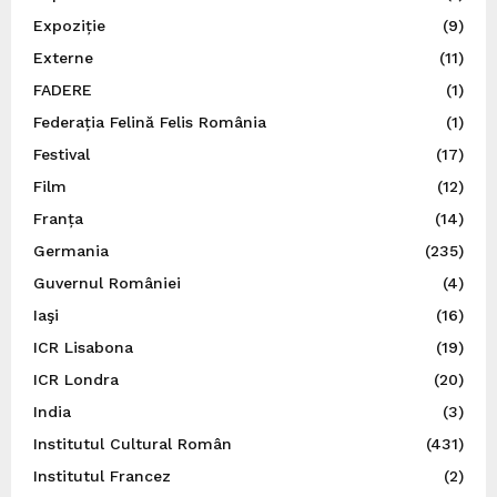
Expoziție
(9)
Externe
(11)
FADERE
(1)
Federația Felină Felis România
(1)
Festival
(17)
Film
(12)
Franța
(14)
Germania
(235)
Guvernul României
(4)
Iaşi
(16)
ICR Lisabona
(19)
ICR Londra
(20)
India
(3)
Institutul Cultural Român
(431)
Institutul Francez
(2)