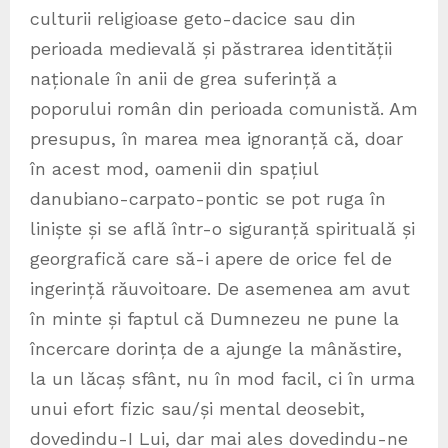
culturii religioase geto-dacice sau din
perioada medievală și păstrarea identității
naționale în anii de grea suferință a
poporului român din perioada comunistă. Am
presupus, în marea mea ignoranță că, doar
în acest mod, oamenii din spațiul
danubiano-carpato-pontic se pot ruga în
liniște și se află într-o siguranță spirituală și
georgrafică care să-i apere de orice fel de
ingerință răuvoitoare. De asemenea am avut
în minte și faptul că Dumnezeu ne pune la
încercare dorința de a ajunge la mânăstire,
la un lăcaș sfânt, nu în mod facil, ci în urma
unui efort fizic sau/și mental deosebit,
dovedindu-I Lui, dar mai ales dovedindu-ne