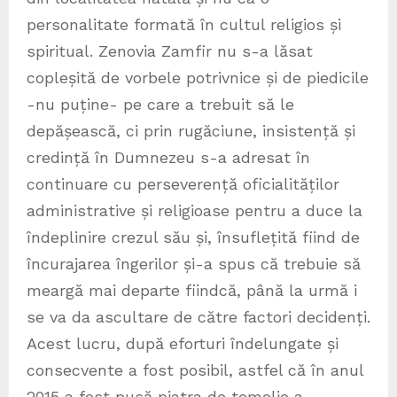
personalitate formată în cultul religios și
spiritual. Zenovia Zamfir nu s-a lăsat
copleșită de vorbele potrivnice și de piedicile
-nu puține- pe care a trebuit să le
depășească, ci prin rugăciune, insistență și
credință în Dumnezeu s-a adresat în
continuare cu perseverență oficialităților
administrative și religioase pentru a duce la
îndeplinire crezul său și, însuflețită fiind de
încurajarea îngerilor și-a spus că trebuie să
meargă mai departe fiindcă, până la urmă i
se va da ascultare de către factori decidenți.
Acest lucru, după eforturi îndelungate și
consecvente a fost posibil, astfel că în anul
2015 a fost pusă piatra de temelie a