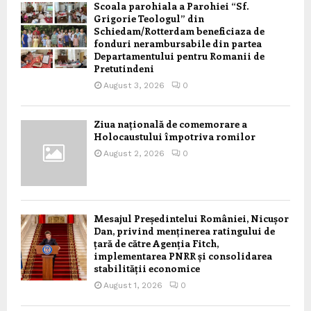
Scoala parohiala a Parohiei “Sf.
Grigorie Teologul” din
Schiedam/Rotterdam beneficiaza de
fonduri nerambursabile din partea
Departamentului pentru Romanii de
Pretutindeni
August 3, 2026
0
Ziua națională de comemorare a
Holocaustului împotriva romilor
August 2, 2026
0
Mesajul Președintelui României, Nicușor
Dan, privind menținerea ratingului de
țară de către Agenția Fitch,
implementarea PNRR și consolidarea
stabilității economice
August 1, 2026
0