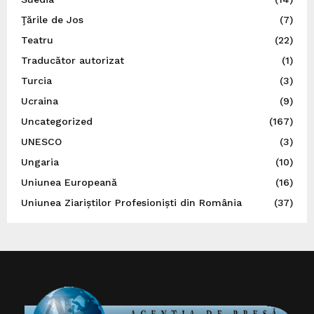
Ţările de Jos
(7)
Teatru
(22)
Traducător autorizat
(1)
Turcia
(3)
Ucraina
(9)
Uncategorized
(167)
UNESCO
(3)
Ungaria
(10)
Uniunea Europeană
(16)
Uniunea Ziariștilor Profesioniști din România
(37)