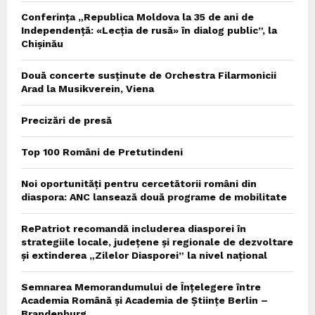
Conferința „Republica Moldova la 35 de ani de
Independență: «Lecția de rusă» în dialog public”, la
Chișinău
Două concerte susținute de Orchestra Filarmonicii
Arad la Musikverein, Viena
Precizări de presă
Top 100 Români de Pretutindeni
Noi oportunități pentru cercetătorii români din
diaspora: ANC lansează două programe de mobilitate
RePatriot recomandă includerea diasporei în
strategiile locale, județene și regionale de dezvoltare
și extinderea „Zilelor Diasporei” la nivel național
Semnarea Memorandumului de Înțelegere între
Academia Română și Academia de Științe Berlin –
Brandenburg