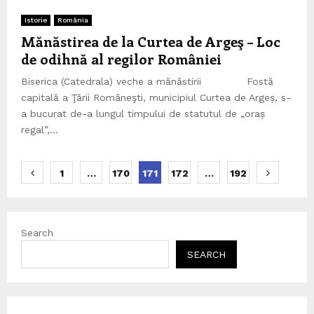
Istorie
România
Mănăstirea de la Curtea de Argeş – Loc
de odihnă al regilor României
Biserica (Catedrala) veche a mănăstirii Fostă
capitală a Ţării Româneşti, municipiul Curtea de Argeș, s-
a bucurat de-a lungul timpului de statutul de „oraș
regal”,...
Posts
1
…
170
171
172
…
192
pagination
Search
SEARCH