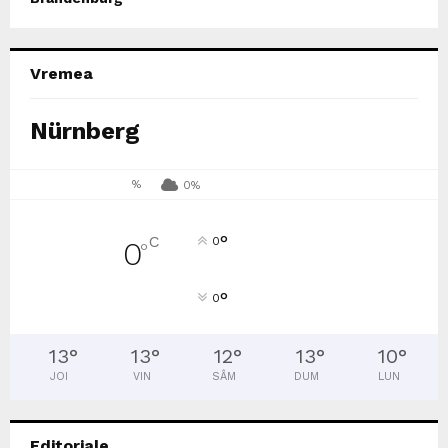
Vremea
Nürnberg
%
0%
°
C
0
0
°
°
0
13
°
13
°
12
°
13
°
10
°
JOI
VIN
SÂM
DUM
LUN
Editoriale