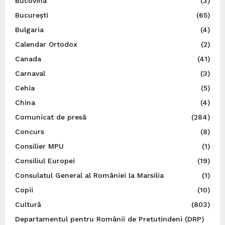
Bucovina
(3)
București
(65)
Bulgaria
(4)
Calendar Ortodox
(2)
Canada
(41)
Carnaval
(3)
Cehia
(5)
China
(4)
Comunicat de presă
(284)
Concurs
(8)
Consilier MPU
(1)
Consiliul Europei
(19)
Consulatul General al României la Marsilia
(1)
Copii
(10)
Cultură
(803)
Departamentul pentru Românii de Pretutindeni (DRP)