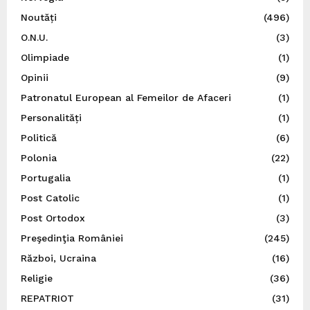
Noutăți
(496)
O.N.U.
(3)
Olimpiade
(1)
Opinii
(9)
Patronatul European al Femeilor de Afaceri
(1)
Personalități
(1)
Politică
(6)
Polonia
(22)
Portugalia
(1)
Post Catolic
(1)
Post Ortodox
(3)
Preşedinţia României
(245)
Război, Ucraina
(16)
Religie
(36)
REPATRIOT
(31)