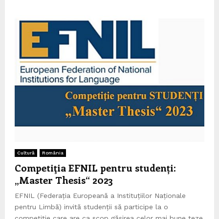
Cultură
România
Competiţia EFNIL pentru studenți:
„Master Thesis“ 2023
EFNIL (Federația Europeană a Instituțiilor Naționale
pentru Limbă) invită studenții să participe la o
competiție care are ca scop găsirea celor mai bune teze