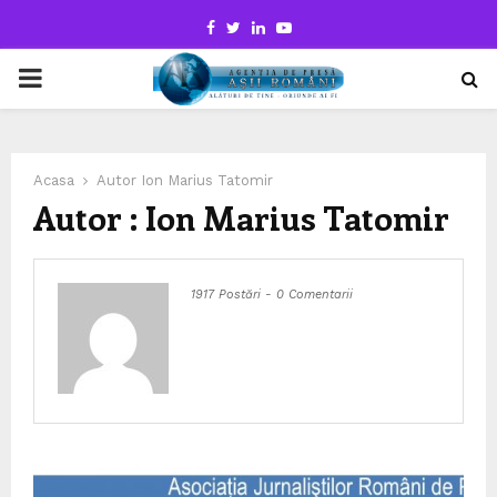
Facebook
Twitter
Linkedin
Youtube
PRIMARY
MENU
Acasa
Autor
Ion Marius Tatomir
Autor :
Ion Marius Tatomir
1917 Postări
-
0 Comentarii