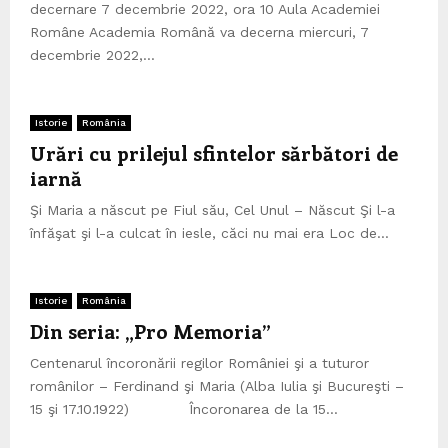
decernare 7 decembrie 2022, ora 10 Aula Academiei
Române Academia Română va decerna miercuri, 7
decembrie 2022,...
Istorie
România
Urări cu prilejul sfintelor sărbători de
iarnă
Şi Maria a născut pe Fiul său, Cel Unul – Născut Şi l-a
înfăşat şi l-a culcat în iesle, căci nu mai era Loc de...
Istorie
România
Din seria: „Pro Memoria”
Centenarul încoronării regilor României şi a tuturor
românilor – Ferdinand şi Maria (Alba Iulia şi Bucureşti –
15 şi 17.10.1922) Încoronarea de la 15...