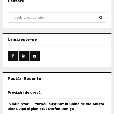
Căutare
S
e
a
S
r
c
E
Urmărește-ne
h
f
A
o
r
R
:
C
Postări Recente
H
Precizări de presă
„Violin Star” – turneu susținut în China de violonista
Diana Jipa și pianistul Ștefan Doniga