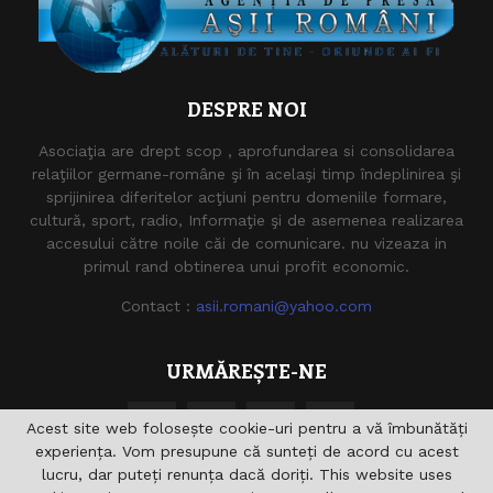
DESPRE NOI
Asociaţia are drept scop , aprofundarea si consolidarea
relaţiilor germane-române şi în acelaşi timp îndeplinirea şi
sprijinirea diferitelor acţiuni pentru domeniile formare,
cultură, sport, radio, Informaţie şi de asemenea realizarea
accesului către noile căi de comunicare. nu vizeaza in
primul rand obtinerea unui profit economic.
Contact :
asii.romani@yahoo.com
URMĂREȘTE-NE
Acest site web folosește cookie-uri pentru a vă îmbunătăți
experiența. Vom presupune că sunteți de acord cu acest
lucru, dar puteți renunța dacă doriți. This website uses