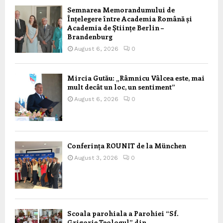
Semnarea Memorandumului de
Înțelegere între Academia Română și
Academia de Științe Berlin –
Brandenburg
August 6, 2026
0
Mircia Gutău: „Râmnicu Vâlcea este, mai
mult decât un loc, un sentiment”
August 6, 2026
0
Conferința ROUNIT de la München
August 3, 2026
0
Scoala parohiala a Parohiei “Sf.
Grigorie Teologul” din