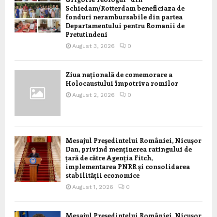
Schiedam/Rotterdam beneficiaza de
fonduri nerambursabile din partea
Departamentului pentru Romanii de
Pretutindeni
August 3, 2026
0
Ziua națională de comemorare a
Holocaustului împotriva romilor
August 2, 2026
0
Mesajul Președintelui României, Nicușor
Dan, privind menținerea ratingului de
țară de către Agenția Fitch,
implementarea PNRR și consolidarea
stabilității economice
August 1, 2026
0
Mesajul Președintelui României, Nicușor