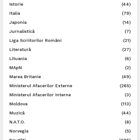
Istorie
(44)
Italia
(79)
Japonia
(14)
Jurnalistică
(7)
Liga Scriitorilor Români
(21)
Literatură
(27)
Lituania
(6)
MApN
(2)
Marea Britanie
(49)
Ministerul Afacerilor Externe
(265)
Ministerul Afacerilor Interne
(3)
Moldova
(113)
Muzică
(44)
N.A.T.O.
(8)
Norvegia
(5)
Noutăți
(496)