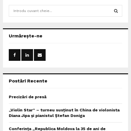
S
e
a
S
r
c
E
Urmărește-ne
h
f
A
o
r
R
:
C
Postări Recente
H
Precizări de presă
„Violin Star” – turneu susținut în China de violonista
Diana Jipa și pianistul Ștefan Doniga
Conferința „Republica Moldova la 35 de ani de