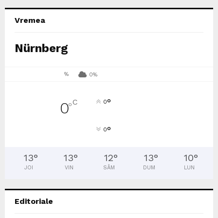
Vremea
Nürnberg
%
0%
°
C
0
0
°
°
0
13
°
13
°
12
°
13
°
10
°
JOI
VIN
SÂM
DUM
LUN
Editoriale