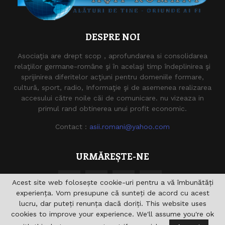
DESPRE NOI
Asociaţia are drept scop , aprofundarea si consolidarea
relaţiilor germane-române şi în acelaşi timp îndeplinirea şi
sprijinirea diferitelor acţiuni pentru domeniile formare,
cultură, sport, radio, Informaţie şi de asemenea realizarea
accesului către noile căi de comunicare. nu vizeaza in
primul rand obtinerea unui profit economic.
Contact :
asii.romani@yahoo.com
URMĂREȘTE-NE
Acest site web folosește cookie-uri pentru a vă îmbunătăți
experiența. Vom presupune că sunteți de acord cu acest
lucru, dar puteți renunța dacă doriți. This website uses
cookies to improve your experience. We'll assume you're ok