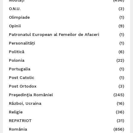
O.N.U.
(3)
Olimpiade
(1)
Opinii
(9)
Patronatul European al Femeilor de Afaceri
(1)
Personalități
(1)
Politică
(6)
Polonia
(22)
Portugalia
(1)
Post Catolic
(1)
Post Ortodox
(3)
Preşedinţia României
(245)
Război, Ucraina
(16)
Religie
(36)
REPATRIOT
(31)
România
(856)