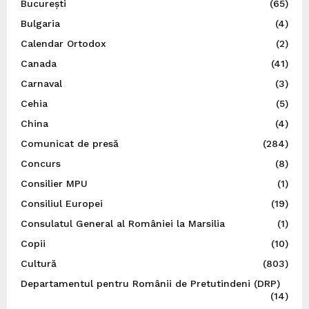
București
(65)
Bulgaria
(4)
Calendar Ortodox
(2)
Canada
(41)
Carnaval
(3)
Cehia
(5)
China
(4)
Comunicat de presă
(284)
Concurs
(8)
Consilier MPU
(1)
Consiliul Europei
(19)
Consulatul General al României la Marsilia
(1)
Copii
(10)
Cultură
(803)
Departamentul pentru Românii de Pretutindeni (DRP)
(14)