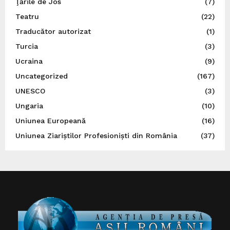
Ţările de Jos
(7)
Teatru
(22)
Traducător autorizat
(1)
Turcia
(3)
Ucraina
(9)
Uncategorized
(167)
UNESCO
(3)
Ungaria
(10)
Uniunea Europeană
(16)
Uniunea Ziariștilor Profesioniști din România
(37)