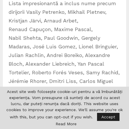
Lista impresionantă a inclus nume precum
dirijorii Vasily Petrenko, Mikhail Pletnev,
Kristjan Järvi, Arnaud Arbet,
Renaud Capuçon, Maxime Pascal,
Nabil Shehta, Paul Goodwin, Gergely
Madaras, José Luis Gomez, Lionel Bringuier,
Julian Rachlin, Andrei Boreiko, Alexandre
Bloch, Alexander Liebreich, Yan Pascal
Tortelier, Roberto Forés Veses, Samy Rachid,
Jérémie Rhorer, Dmitri Liss, Carlos Miguel
Prieto, Dmitri Jurowski, Jesko Sirvend, Ana
Acest site web folosește cookie-uri pentru a vă îmbunătăți
Patino Osario, Robert Farkas, Courtney
experiența. Vom presupune că sunteți de acord cu acest
lucru, dar puteți renunța dacă doriți. This website uses
Lewis și soliști precum Bruce Liu,
cookies to improve your experience. We'll assume you're ok
Eva Gevorghyan, Alexander Gavrylyuk,
with this, but you can opt-out if you wish.
Accept
Alexandre Tharaud,
Read More