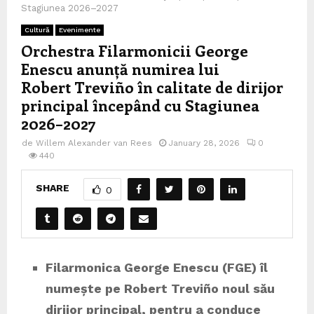
Stagiunea 2026–2027
Cultură
Evenimente
Orchestra Filarmonicii George
Enescu anunță numirea lui
Robert Treviño în calitate de dirijor
principal începând cu Stagiunea
2026–2027
de
Willem Alexander van Rees
January 28, 2026
0
440
SHARE
0
Filarmonica George Enescu (FGE) îl
numește pe Robert Treviño noul său
dirijor principal, pentru a conduce