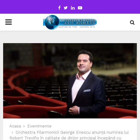
Facebook
Twitter
Linkedin
Youtube
PRIMARY
MENU
Acasa
Evenimente
Orchestra Filarmonicii George Enescu anunță numirea lui
Robert Treviño în calitate de dirijor principal începând cu