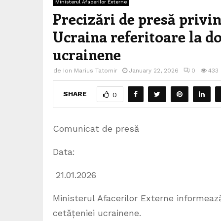
Ministerul Afacerilor Externe
Precizări de presă privin
Ucraina referitoare la d
ucrainene
de
Ion Marius Tatomir
January 22, 2026
0
433
SHARE
0
Comunicat de presă
Data:
21.01.2026
Ministerul Afacerilor Externe informeaz
cetățeniei ucrainene.