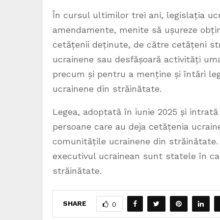
În cursul ultimilor trei ani, legislația 
amendamente, menite să ușureze obținer
cetățenii deținute, de către cetățeni st
ucrainene sau desfășoară activități uman
precum și pentru a menține și întări le
ucrainene din străinătate.
Legea, adoptată în iunie 2025 și intrată
persoane care au deja cetățenia ucraine
comunitățile ucrainene din străinătate. 
executivul ucrainean sunt statele în ca
străinătate.
SHARE
0