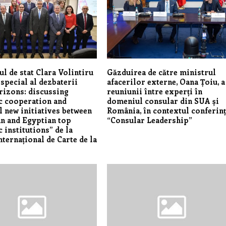
ul de stat Clara Volintiru
Găzduirea de către ministrul
 special al dezbaterii
afacerilor externe, Oana Țoiu, a
izons: discussing
reuniunii între experți în
c cooperation and
domeniul consular din SUA și
l new initiatives between
România, în contextul conferinț
n and Egyptian top
“Consular Leadership”
 institutions” de la
nternațional de Carte de la