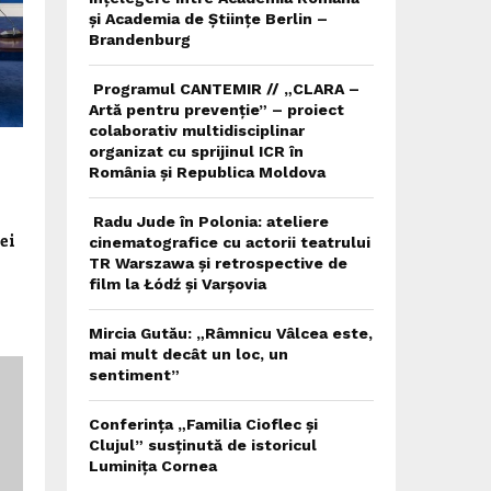
și Academia de Științe Berlin –
Brandenburg
Programul CANTEMIR // „CLARA –
Artă pentru prevenție” – proiect
colaborativ multidisciplinar
organizat cu sprijinul ICR în
România și Republica Moldova
Radu Jude în Polonia: ateliere
ei
cinematografice cu actorii teatrului
TR Warszawa și retrospective de
film la Łódź și Varșovia
Mircia Gutău: „Râmnicu Vâlcea este,
mai mult decât un loc, un
sentiment”
Conferința „Familia Cioflec și
Clujul” susținută de istoricul
Luminița Cornea