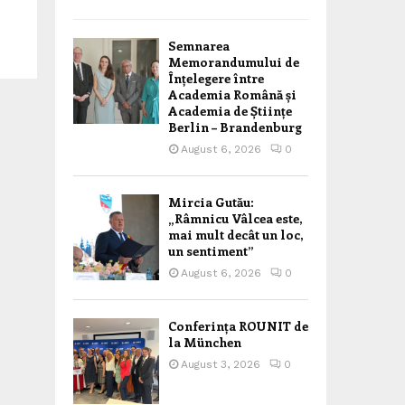
Semnarea
Memorandumului de
Înțelegere între
Academia Română și
Academia de Științe
Berlin – Brandenburg
August 6, 2026
0
Mircia Gutău:
„Râmnicu Vâlcea este,
mai mult decât un loc,
un sentiment”
August 6, 2026
0
Conferința ROUNIT de
la München
August 3, 2026
0