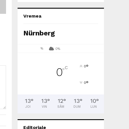
Vremea
Nürnberg
%
0%
°
0
C
0
°
°
0
13
°
13
°
12
°
13
°
10
°
JOI
VIN
SÂM
DUM
LUN
Editoriale