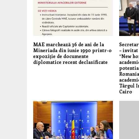
MAE marchează 36 de ani de la
Secretar
Mineriada din iunie 1990 printr-o
– invitat
expoziție de documente
“New hor
diplomatice recent declasificate
academi
potentia
Romania
academic
Târgul I
Cairo