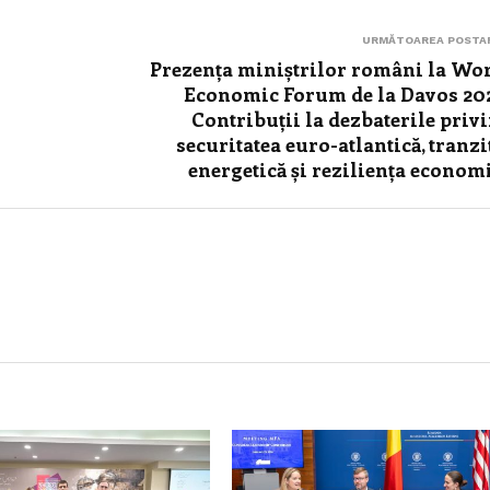
URMĂTOAREA POSTA
Prezența miniștrilor români la Wo
Economic Forum de la Davos 20
Contribuții la dezbaterile priv
securitatea euro-atlantică, tranzi
energetică și reziliența econom