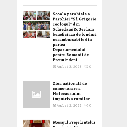
Scoala parohiala a
Parohiei “Sf. Grigorie
Teologul” din
Schiedam/Rotterdam
beneficiaza de fonduri
nerambursabile din
partea
Departamentului
pentru Romanii de
Pretutindeni
August 3, 2026
0
Ziua națională de
comemorare a
Holocaustului
împotriva romilor
August 2, 2026
0
Mesajul Președintelui