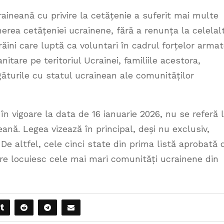
ucraineană cu privire la cetățenie a suferit mai multe
ea cetățeniei ucrainene, fără a renunța la celelal
răini care luptă ca voluntari în cadrul forțelor arma
itare pe teritoriul Ucrainei, familiile acestora,
găturile cu statul ucrainean ale comunităților
 în vigoare la data de 16 ianuarie 2026, nu se referă 
ană. Legea vizează în principal, deși nu exclusiv,
De altfel, cele cinci state din prima listă aprobată 
re locuiesc cele mai mari comunități ucrainene din