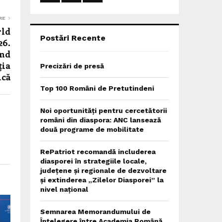
:
C
RE
rld
H
Postări Recente
26.
ind
ția
Precizări de presă
ică
Top 100 Români de Pretutindeni
Noi oportunități pentru cercetătorii
români din diaspora: ANC lansează
două programe de mobilitate
RePatriot recomandă includerea
diasporei în strategiile locale,
județene și regionale de dezvoltare
și extinderea „Zilelor Diasporei” la
nivel național
Semnarea Memorandumului de
Înțelegere între Academia Română