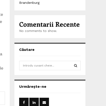
Brandenburg
te
te
Comentarii Recente
No comments to show.
Căutare
la
S
de
e
a
S
r
c
E
Urmărește-ne
h
f
A
o
r
R