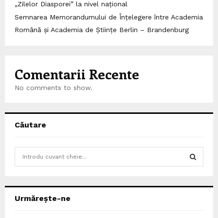
„Zilelor Diasporei” la nivel național
Semnarea Memorandumului de Înțelegere între Academia
Română și Academia de Științe Berlin – Brandenburg
Comentarii Recente
No comments to show.
Căutare
S
e
a
S
r
c
E
Urmărește-ne
h
f
A