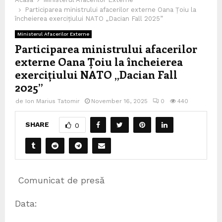
Participarea ministrului afacerilor externe Oana Țoiu la
încheierea exercițiului NATO „Dacian Fall 2025”
Ministerul Afacerilor Externe
Participarea ministrului afacerilor
externe Oana Țoiu la încheierea
exercițiului NATO „Dacian Fall
2025”
de
Ion Marius Tatomir
November 16, 2025
0
440
SHARE
0
Comunicat de presă
Data: