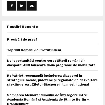
o
r
R
:
C
Postări Recente
H
Precizări de presă
Top 100 Români de Pretutindeni
Noi oportunități pentru cercetătorii români din
diaspora: ANC lansează două programe de mobilitate
RePatriot recomandă includerea diasporei în
strategiile locale, județene și regionale de dezvoltare
și extinderea „Zilelor Diasporei” la nivel național
Semnarea Memorandumului de Înțelegere între
Academia Română și Academia de Științe Berlin –
Brandenburg