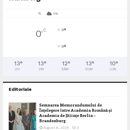
%
0%
°
C
0
0
°
°
0
13
°
13
°
12
°
13
°
10
°
JOI
VIN
SÂM
DUM
LUN
Editoriale
Semnarea Memorandumului de
Înțelegere între Academia Română și
Academia de Științe Berlin –
Brandenburg
August 6, 2026
0