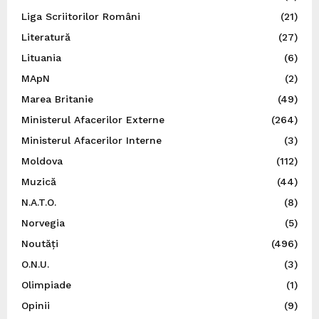
Liga Scriitorilor Români
(21)
Literatură
(27)
Lituania
(6)
MApN
(2)
Marea Britanie
(49)
Ministerul Afacerilor Externe
(264)
Ministerul Afacerilor Interne
(3)
Moldova
(112)
Muzică
(44)
N.A.T.O.
(8)
Norvegia
(5)
Noutăți
(496)
O.N.U.
(3)
Olimpiade
(1)
Opinii
(9)