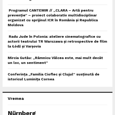
Programul CANTEMIR // „CLARA – Artă pentru
prevenție” – proiect colaborativ multidisciplinar
organizat cu sprijinul ICR în România și Republica
Moldova
Radu Jude în Polonia: ateliere cinematografice cu
actorii teatrului TR Warszawa și retrospective de film
la Łódź și Varșovia
Mircia Gutău: „Râmnicu Vâlcea este, mai mult decât
un loc, un sentiment”
Conferința „Familia Cioflec și Clujul” susținută de
istoricul Luminița Cornea
Vremea
Nürnberg