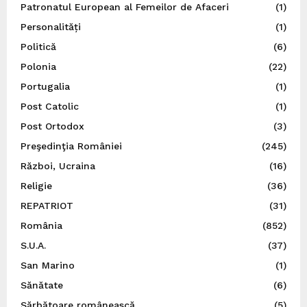
Patronatul European al Femeilor de Afaceri
(1)
Personalități
(1)
Politică
(6)
Polonia
(22)
Portugalia
(1)
Post Catolic
(1)
Post Ortodox
(3)
Preşedinţia României
(245)
Război, Ucraina
(16)
Religie
(36)
REPATRIOT
(31)
România
(852)
S.U.A.
(37)
San Marino
(1)
Sănătate
(6)
Sărbătoare românească
(5)