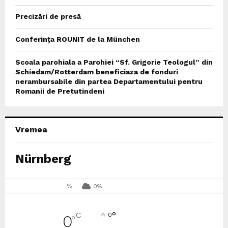
Precizări de presă
Conferința ROUNIT de la München
Scoala parohiala a Parohiei “Sf. Grigorie Teologul” din
Schiedam/Rotterdam beneficiaza de fonduri
nerambursabile din partea Departamentului pentru
Romanii de Pretutindeni
Vremea
Nürnberg
%
0%
°
C
0
0
°