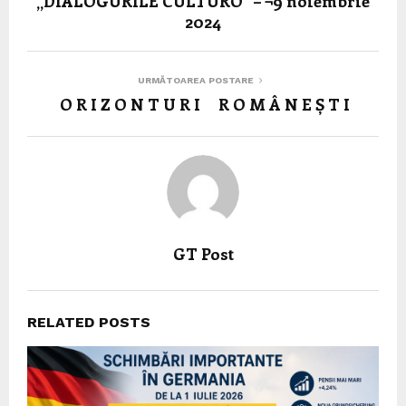
„DIALOGURILE CULTURO“ – ¬9 noiembrie
2024
URMĂTOAREA POSTARE
O R I Z O N T U R I R O M Â N E Ș T I
GT Post
RELATED POSTS