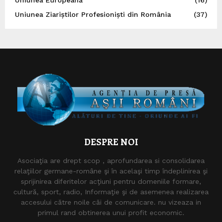
Uniunea Ziariștilor Profesioniști din România
(37)
DESPRE NOI
Asociaţia are drept scop , aprofundarea si consolidarea
relaţiilor germane-române şi în acelaşi timp îndeplinirea şi
sprijinirea diferitelor acţiuni pentru domeniile formare,
cultură, sport, radio, Informaţie şi de asemenea realizarea
accesului către noile căi de comunicare. nu vizeaza in
primul rand obtinerea unui profit economic.