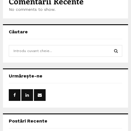
Comentarii Recente
No comments to show.
Căutare
S
e
a
S
r
c
E
Urmărește-ne
h
f
A
o
r
R
:
C
Postări Recente
H