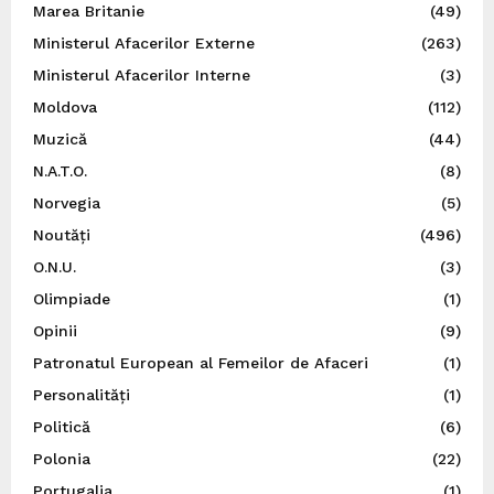
Marea Britanie
(49)
Ministerul Afacerilor Externe
(263)
Ministerul Afacerilor Interne
(3)
Moldova
(112)
Muzică
(44)
N.A.T.O.
(8)
Norvegia
(5)
Noutăți
(496)
O.N.U.
(3)
Olimpiade
(1)
Opinii
(9)
Patronatul European al Femeilor de Afaceri
(1)
Personalități
(1)
Politică
(6)
Polonia
(22)
Portugalia
(1)