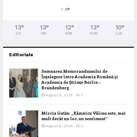
°
0
13
°
13
°
12
°
13
°
10
°
JOI
VIN
SÂM
DUM
LUN
Editoriale
Semnarea Memorandumului de
Înțelegere între Academia Română și
Academia de Științe Berlin –
Brandenburg
August 6, 2026
0
Mircia Gutău: „Râmnicu Vâlcea este, mai
mult decât un loc, un sentiment”
August 6, 2026
0