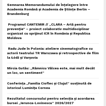
Semnarea Memorandumului de Înțelegere între
Academia Română și Academia de Științe Berlin –
Brandenburg
Programul CANTEMIR // „CLARA – Artă pentru
prevenție” – proiect colaborativ multidisciplinar
organizat cu sprijinul ICR în România și Republica
Moldova
Radu Jude în Polonia: ateliere cinematografice cu
actorii teatrului TR Warszawa și retrospective de film
la Łódź și Varșovia
Mircia Gutău: „Râmnicu Vâlcea este, mai mult decât
un loc, un sentiment”
Conferința „Familia Cioflec și Clujul” susținută de
istoricul Luminița Cornea
Rezultatul concursului pentru selecția și acordarea
bursei „Ierunca-Lovinescu” 2026/2027