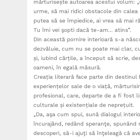
mărturisește autoarea acestui volum: „C
urme, să mai ridici obstacole din calea 
putea să se împiedice, ai vrea să mai r
Tu îmi vei şopti dacă te-am… atins”.
Din această pornire interioară s-a născu
dezvăluie, cum nu se poate mai clar, cul
și, iubind cărțile, a început să scrie, 
oameni, în egală măsură.
Creația literară face parte din destinul 
experiențelor sale de o viață, mărturisi
profesional, care, departe de a fi fost li
culturale și existențiale de neprețuit.
„Da, aşa cum spui, sună dialogul interio
încurajând, redând speranţe, spunând 
descoperi, să-i ajuţi să înţeleagă că ave