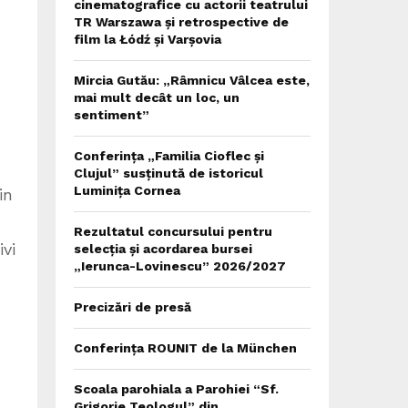
cinematografice cu actorii teatrului
TR Warszawa și retrospective de
film la Łódź și Varșovia
Mircia Gutău: „Râmnicu Vâlcea este,
mai mult decât un loc, un
sentiment”
Conferința „Familia Cioflec și
Clujul” susținută de istoricul
Luminița Cornea
in
Rezultatul concursului pentru
vi
selecția și acordarea bursei
„Ierunca-Lovinescu” 2026/2027
Precizări de presă
Conferința ROUNIT de la München
Scoala parohiala a Parohiei “Sf.
Grigorie Teologul” din