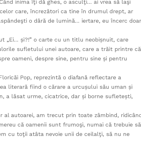
ând inima îţi dă ghes, o asculţi… ai vrea să laşi
celor care, încrezători ca tine în drumul drept, ar
ăspândeşti o dâră de lumină… iertare, eu încerc doar
t „Ei… și?!” o carte cu un titlu neobișnuit, care
orile sufletului unei autoare, care a trăit printre că
despre oameni, despre sine, pentru sine și pentru
Floricăi Pop, reprezintă o diafană reflectare a
rea literară fiind o cărare a urcușului său uman și
n, a lăsat urme, cicatrice, dar și borne sufletești,
r al autoarei, am trecut prin toate zâmbind, ridicân
mereu că oamenii sunt frumoşi, numai că trebuie să
m cu toţii atâta nevoie unii de ceilalţi, să nu ne