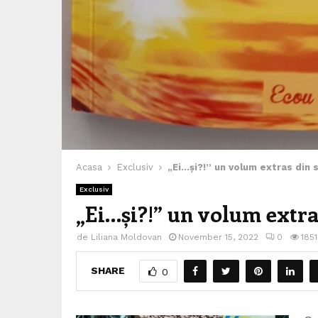
Acasa
Exclusiv
„Ei…și?!” un volum extras din 
Exclusiv
„Ei…și?!” un volum extra
de
Liliana Moldovan
November 15, 2022
0
1851
SHARE
0