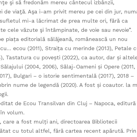
nţe şi să fredonăm mereu cântecul izbânzii,
 de viaţă. Aşa i-am privit mereu pe cei din jur, num
 sufletul mi-a lăcrimat de prea multe ori, fără ca
e cele văzute şi întâmpinate, de voie sau nevoie”.
e piața editorială sălăjeană, românească un nou
 cu… ecou (2011), Straița cu merinde (2013), Petale 
4), Tastatura cu povești (2022), ca autor, dar și altel
ălajului (2004, 2006), Sălaj-Oameni și Opere (2011,
2017), Bulgari – o istorie sentimentală (2017), 2018 –
obrin nume de legendă (2020). A fost și coautor. la m
gii.
editat de Ecou Transilvan din Cluj – Napoca, editură
 în volum.
, care a fost mulți ani, directoarea Bibliotecii
ătat cu totul altfel, fără cartea recent apărută. Prin