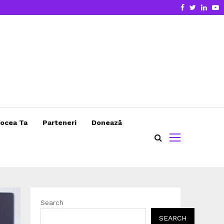
Facebook
Twitter
Linke
Y
ocea Ta
Parteneri
Donează
Search
SEARCH