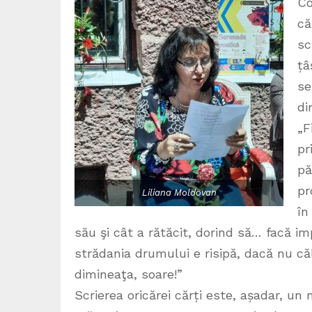
Co
că
sc
țâ
se
di
„F
pr
pă
pr
Liliana Moldovan
în
său şi cât a rătăcit, dorind să… facă im
strădania drumului e risipă, dacă nu că
dimineaţa, soare!”
Scrierea oricărei cărți este, așadar, un