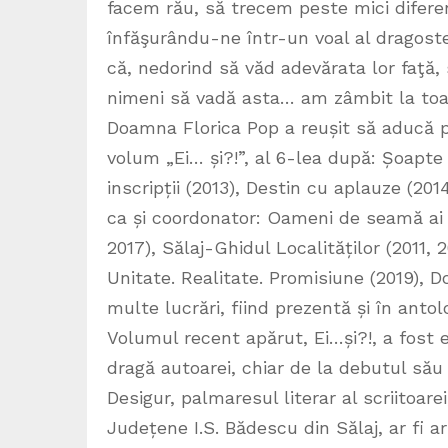
facem rău, să trecem peste mici difere
înfăşurându-ne într-un voal al dragostei
că, nedorind să văd adevărata lor faţă,
nimeni să vadă asta… am zâmbit la toat
Doamna Florica Pop a reușit să aducă p
volum „Ei… și?!”, al 6-lea după: Șoapte
inscripții (2013), Destin cu aplauze (201
ca și coordonator: Oameni de seamă ai S
2017), Sălaj-Ghidul Localităților (2011, 
Unitate. Realitate. Promisiune (2019), D
multe lucrări, fiind prezentă și în antolo
Volumul recent apărut, Ei…și?!, a fost 
dragă autoarei, chiar de la debutul său
Desigur, palmaresul literar al scriitoarei
Județene I.S. Bădescu din Sălaj, ar fi ar