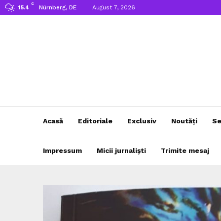
C
Nürnberg, DE
August 7, 2026
15.4
Acasă
Editoriale
Exclusiv
Noutăți
Se
Impressum
Micii jurnaliști
Trimite mesaj