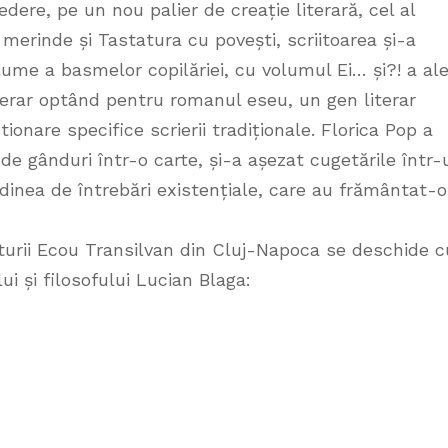
dere, pe un nou palier de creație literară, cel al
merinde și Tastatura cu povești, scriitoarea și-a
lume a basmelor copilăriei, cu volumul Ei… și?! a al
terar optând pentru romanul eseu, un gen literar
ionare specifice scrierii tradiționale. Florica Pop a
de gânduri într-o carte, și-a așezat cugetările într-
dinea de întrebări existențiale, care au frământat-o
iturii Ecou Transilvan din Cluj-Napoca se deschide c
 și filosofului Lucian Blaga: