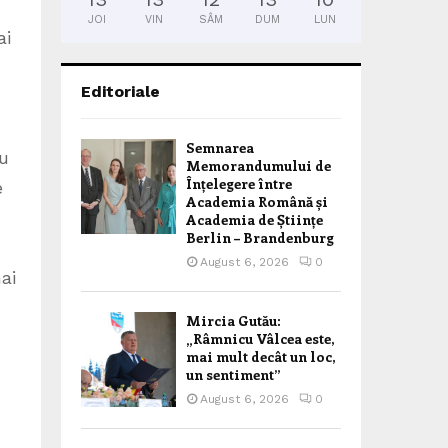
JOI
VIN
SÂM
DUM
LUN
ai
Editoriale
Semnarea
cu
Memorandumului de
Înțelegere între
e
Academia Română și
Academia de Științe
Berlin – Brandenburg
August 6, 2026
0
ai
Mircia Gutău:
„Râmnicu Vâlcea este,
mai mult decât un loc,
un sentiment”
August 6, 2026
0