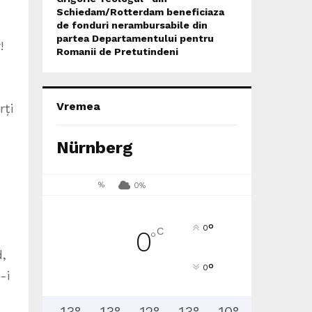
Schiedam/Rotterdam beneficiaza
de fonduri nerambursabile din
partea Departamentului pentru
!
Romanii de Pretutindeni
Vremea
rți
Nürnberg
%
0%
°
0
C
0
°
d,
°
0
-i
13
°
13
°
12
°
13
°
10
°