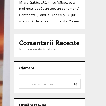
Mircia Gutău: „Râmnicu Vâlcea este,
mai mult decât un loc, un sentiment”
Conferința „Familia Cioflec și Clujul”
susținută de istoricul Luminița Cornea
Comentarii Recente
No comments to show.
Căutare
S
e
a
S
r
c
E
Urmărește-ne