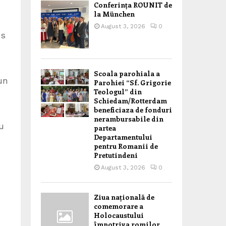
Conferința ROUNIT de
la München
August 3, 2026
0
es
Scoala parohiala a
un
Parohiei “Sf. Grigorie
Teologul” din
Schiedam/Rotterdam
beneficiaza de fonduri
nerambursabile din
u
partea
Departamentului
pentru Romanii de
Pretutindeni
August 3, 2026
0
Ziua națională de
comemorare a
Holocaustului
împotriva romilor