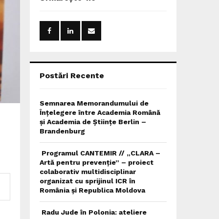
h
f
A
o
r
R
:
C
H
Postări Recente
Semnarea Memorandumului de
Înțelegere între Academia Română
și Academia de Științe Berlin –
Brandenburg
Programul CANTEMIR // „CLARA –
Artă pentru prevenție” – proiect
colaborativ multidisciplinar
organizat cu sprijinul ICR în
România și Republica Moldova
Radu Jude în Polonia: ateliere