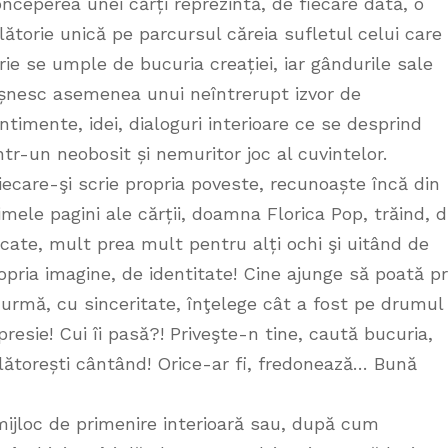
nceperea unei cărți reprezintă, de fiecare dată, o
lătorie unică pe parcursul căreia sufletul celui care
rie se umple de bucuria creației, iar gândurile sale
șnesc asemenea unui neîntrerupt izvor de
ntimente, idei, dialoguri interioare ce se desprind
ntr-un neobosit și nemuritor joc al cuvintelor.
iecare-şi scrie propria poveste, recunoaște încă din
imele pagini ale cărții, doamna Florica Pop, trăind, d
cate, mult prea mult pentru alți ochi şi uitând de
opria imagine, de identitate! Cine ajunge să poată pri
 urmă, cu sinceritate, înţelege cât a fost pe drumul
presie! Cui îi pasă?! Priveşte-n tine, caută bucuria,
lătorești cântând! Orice-ar fi, fredonează… Bună
 mijloc de primenire interioară sau, după cum